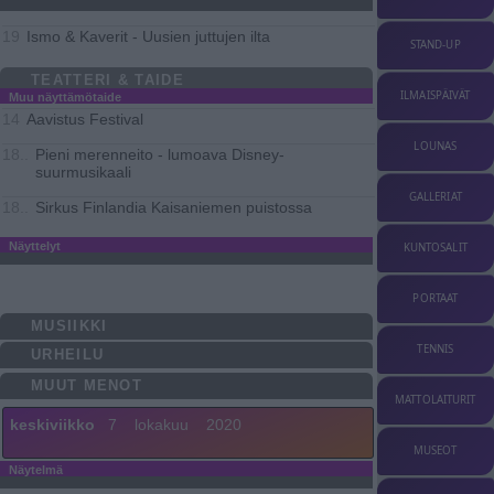
Ismo & Kaverit - Uusien juttujen ilta
19
STAND-UP
TEATTERI & TAIDE
ILMAISPÄIVÄT
Muu näyttämötaide
Aavistus Festival
14
LOUNAS
Pieni merenneito - lumoava Disney-
18..
suurmusikaali
GALLERIAT
Sirkus Finlandia Kaisaniemen puistossa
18..
Näyttelyt
KUNTOSALIT
PORTAAT
MUSIIKKI
TENNIS
URHEILU
MUUT MENOT
MATTOLAITURIT
keskiviikko
7
lokakuu
2020
MUSEOT
Näytelmä