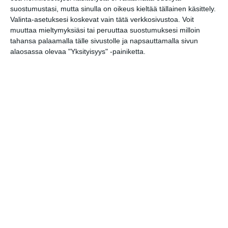
TEATTERI & TAIDE
suostumustasi, mutta sinulla on oikeus kieltää tällainen käsittely.
Muu näyttämötaide
Valinta-asetuksesi koskevat vain tätä verkkosivustoa. Voit
Aavistus Festival
11
muuttaa mieltymyksiäsi tai peruuttaa suostumuksesi milloin
Pieni merenneito - lumoava Disney-
18..
tahansa palaamalla tälle sivustolle ja napsauttamalla sivun
suurmusikaali
alaosassa olevaa "Yksityisyys" -painiketta.
Sirkus Finlandia Kaisaniemen puistossa
18..
Näyttelyt
MUSIIKKI
URHEILU
MUUT MENOT
perjantai
9
lokakuu
2020
Näytelmä
Elämänvoima
19
Tuohtumus - Tragikomedia sanojen
19
voimasta