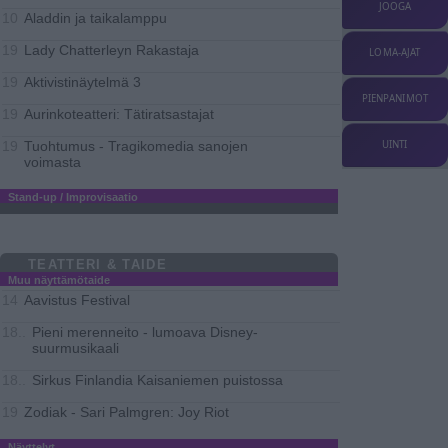
JOOGA
Aladdin ja taikalamppu
10
Lady Chatterleyn Rakastaja
19
LOMA-AJAT
Aktivistinäytelmä 3
19
PIENPANIMOT
Aurinkoteatteri: Tätiratsastajat
19
Tuohtumus - Tragikomedia sanojen
UINTI
19
voimasta
Stand-up / Improvisaatio
TEATTERI & TAIDE
Muu näyttämötaide
Aavistus Festival
14
Pieni merenneito - lumoava Disney-
18..
suurmusikaali
Sirkus Finlandia Kaisaniemen puistossa
18..
Zodiak - Sari Palmgren: Joy Riot
19
Näyttelyt