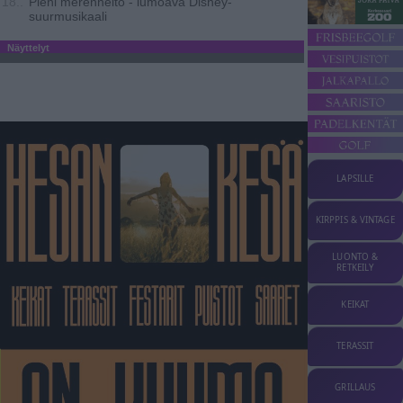
Pieni merenneito - lumoava Disney-
18..
suurmusikaali
Näyttelyt
LAPSILLE
KIRPPIS & VINTAGE
LUONTO &
RETKEILY
KEIKAT
TERASSIT
GRILLAUS