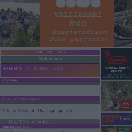
< 40
vko
42 >
maanantai
5
lokakuu
2020
Näytelmä
Stand-up / Improvisaatio
Ismo & Kaverit - Uusien juttujen ilta
19
TEATTERI & TAIDE
Muu näyttämötaide