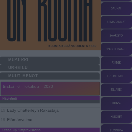
SAUNAT
UIMARANNAT
SAARISTO
SPORTTIBAARIT
MUSIIKKI
PIKNIK
URHEILU
MUUT MENOT
FRISBEEGOLF
tiistai
6
lokakuu
2020
BILJARDI
Näytelmä
BRUNSSI
Lady Chatterleyn Rakastaja
19
NUORET
Elämänvoima
19
Stand-up / Improvisaatio
ELOKUVA