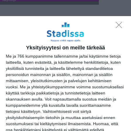
MUSIIKKI
URHEILU
MUUT MENOT
torstai
8
lokakuu
2020
Yksityisyytesi on meille tärkeää
Me ja 766 kumppanimme tallennamme ja/tai käytämme tietoja
Näytelmä
laitteella, kuten evästeitä, ja käsittelemme henkilötietoja, kuten
yksilöllisiä tunnisteita ja laitteella lähetettyä standarditietoa
Lady Chatterleyn Rakastaja
19
personoidun mainonnan ja sisällön, mainonnan ja sisällön
Stalinin Suloinen Ruoska
19
mittaamisen, yleisötutkimusten ja palvelujen kehittämisen
vuoksi.
Me ja yhteistyökumppanimme voimme suostumuksellasi
Pääomani
19
käyttää tarkkoja paikkatietoja ja tunnistetietoja laitteen
Fok_It -viides vuodenaika
19
skannauksen avulla. Voit napsauttamalla suostua meidän ja
kumppaneidemme yllä kuvatulla tavalla suorittamaamme
Stand-up / Improvisaatio
tietojesi käsittelyyn. Vaihtoehtoisesti voit siirtyä
yksityiskohtaisempiin tietoihin ja muuttaa asetuksiasi ennen
Stella Polaris 30v juhlaesitykset
19
suostumuksesi tai kieltäytymisesi ilmaisemista.
Huomaa, että
osa henkilötietojesi käsittelystä ei välttämättä edellytä