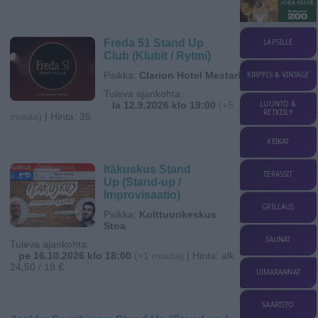
Freda 51 Stand Up
LAPSILLE
Club (Klubit / Rytmi)
Paikka:
Clarion Hotel Mestari
KIRPPIS & VINTAGE
Tuleva ajankohta:
LUONTO &
la 12.9.2026 klo 19:00
(+5
RETKEILY
muuta)
| Hinta: 35
KEIKAT
Itäkuskus Stand
TERASSIT
Up (Stand-up /
Improvisaatio)
GRILLAUS
Paikka:
Kulttuurikeskus
Stoa
SAUNAT
Tuleva ajankohta:
pe 16.10.2026 klo 18:00
(+1 muuta)
| Hinta: alk.
24,50 / 19 €
UIMARANNAT
SAARISTO