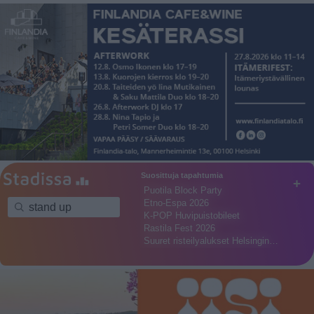
Suosittuja tapahtumia
+
Puotila Block Party
Etno-Espa 2026
K-POP Huvipuistobileet
Rastila Fest 2026
Suuret risteilyalukset Helsingin…