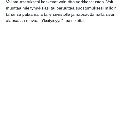
Valinta-asetuksesi koskevat vain tätä verkkosivustoa. Voit
Paikka:
Kino Tapiola
muuttaa mieltymyksiäsi tai peruuttaa suostumuksesi milloin
Tuleva ajankohta:
GALLERIAT
tahansa palaamalla tälle sivustolle ja napsauttamalla sivun
ti 6.10.2026 klo 18:30
| Hinta: 29.50
alaosassa olevaa "Yksityisyys" -painiketta.
KUNTOSALIT
Konepajan Stand
PORTAAT
Up (Stand-up /
Improvisaatio)
TENNIS
Paikka:
Konepajan näyttämö
Tuleva ajankohta:
MATTOLAITURIT
pe 28.8.2026 klo 19:00
(+3 muuta)
| Hinta:
29,50
MUSEOT
JOOGA
Mikko Vaismaa Stand Up (Stand-up /
Improvisaatio)
LOMA-AJAT
Paikka:
Teatteri Avoimet Ovet
Tuleva ajankohta:
PIENPANIMOT
pe 11.12.2026 klo 18:00
(+1 muuta)
| Hinta: alk.
30/25 €