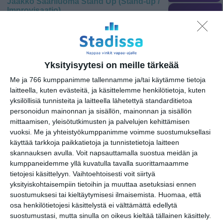
Jaakko Saariluoma Stand Up (Stand-up /
Improvisaatio)
SPORTTIBAARIT
Paikka:
Teatteri Avoimet Ovet
Tuleva ajankohta:
PIKNIK
la 5.12.2026 klo 18:00
| Hinta: alk. 30/25 €
FRISBEEGOLF
Yksityisyytesi on meille tärkeää
Me ja 766 kumppanimme tallennamme ja/tai käytämme tietoja
Joka v*tun keskiviikko -
BILJARDI
laitteella, kuten evästeitä, ja käsittelemme henkilötietoja, kuten
stand up -klubi (Stand-up
/ Improvisaatio)
yksilöllisiä tunnisteita ja laitteella lähetettyä standarditietoa
BRUNSSI
personoidun mainonnan ja sisällön, mainonnan ja sisällön
Paikka:
Semifinal
mittaamisen, yleisötutkimusten ja palvelujen kehittämisen
Tuleva ajankohta:
NUORET
vuoksi.
Me ja yhteistyökumppanimme voimme suostumuksellasi
ke 2.9.2026 klo 18:00
(+4 muuta)
| Hinta: 15 / 10
käyttää tarkkoja paikkatietoja ja tunnistetietoja laitteen
€, ympäristölippu 18 €
ELOKUVA
skannauksen avulla. Voit napsauttamalla suostua meidän ja
kumppaneidemme yllä kuvatulla tavalla suorittamaamme
tietojesi käsittelyyn. Vaihtoehtoisesti voit siirtyä
STAND-UP
Kino Tapiola Stand Up:
yksityiskohtaisempiin tietoihin ja muuttaa asetuksiasi ennen
Vilja, Maskonen,
suostumuksesi tai kieltäytymisesi ilmaisemista.
Huomaa, että
Amokrane, Sarvas,
ILMAISPÄIVÄT
osa henkilötietojesi käsittelystä ei välttämättä edellytä
Linna (Stand-up /
Improvisaatio)
suostumustasi, mutta sinulla on oikeus kieltää tällainen käsittely.
LOUNAS