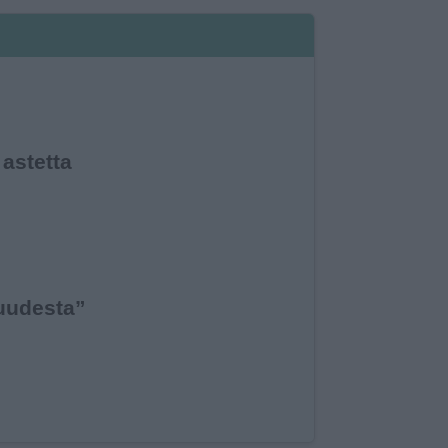
 astetta
suudesta”