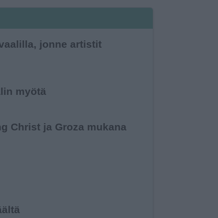
alilla, jonne artistit
alin myötä
ing Christ ja Groza mukana
äältä