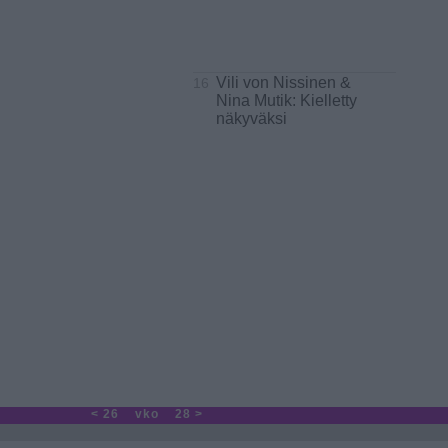
Vili von Nissinen &
16
Nina Mutik: Kielletty
näkyväksi
< 26
vko
28 >