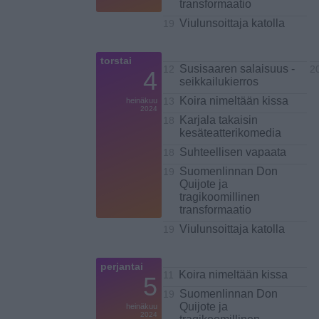
transformaatio
Viulunsoittaja katolla
19
torstai
Susisaaren salaisuus -
12
2
4
seikkailukierros
Koira nimeltään kissa
heinäkuu
13
2024
Karjala takaisin
18
kesäteatterikomedia
Suhteellisen vapaata
18
Suomenlinnan Don
19
Quijote ja
tragikoomillinen
transformaatio
Viulunsoittaja katolla
19
perjantai
Koira nimeltään kissa
11
5
Suomenlinnan Don
19
Quijote ja
heinäkuu
2024