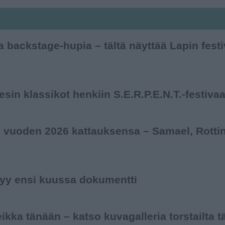
 backstage-hupia – tältä näyttää Lapin festiva
uesin klassikot henkiin S.E.R.P.E.N.T.-festiva
sti vuoden 2026 kattauksensa – Samael, Rott
tyy ensi kuussa dokumentti
kka tänään – katso kuvagalleria torstailta t