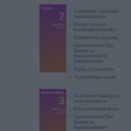
tiistai
Susisaaren salaisuus -
12
2
seikkailukierros
Karjala takaisin
heinäkuu
18
2024
kesäteatterikomedia
Suhteellisen vapaata
18
Suomenlinnan Don
19
Quijote ja
tragikoomillinen
transformaatio
Ronja, ryövärintytär
19
Viulunsoittaja katolla
19
keskiviikko
Susisaaren salaisuus -
12
3
seikkailukierros
Koira nimeltään kissa
heinäkuu
13
2024
Suomenlinnan Don
19
Quijote ja
tragikoomillinen