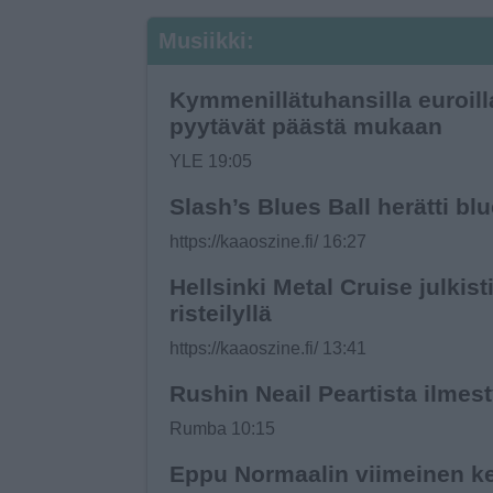
Musiikki:
Kymmenillä­tuhansilla euroilla
pyytävät päästä mukaan
YLE 19:05
Slash’s Blues Ball herätti bl
https://kaaoszine.fi/ 16:27
Hellsinki Metal Cruise julki
risteilyllä
https://kaaoszine.fi/ 13:41
Rushin Neail Peartista ilmes
Rumba 10:15
Eppu Normaalin viimeinen kei