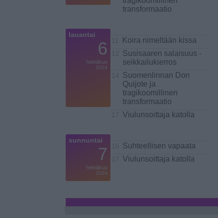
tragikoomillinen
transformaatio
lauantai
Koira nimeltään kissa
11
6
Susisaaren salaisuus -
12
seikkailukierros
heinäkuu
2024
Suomenlinnan Don
14
Quijote ja
tragikoomillinen
transformaatio
Viulunsoittaja katolla
17
sunnuntai
Suhteellisen vapaata
16
7
Viulunsoittaja katolla
17
heinäkuu
2024