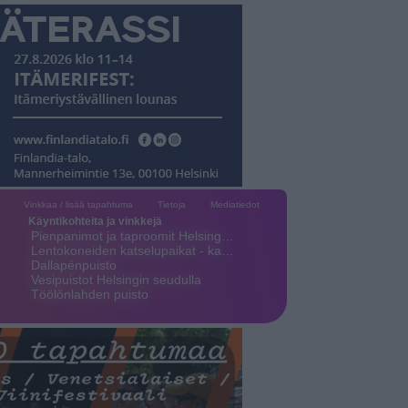
Vinkkaa / lisää tapahtuma
Tietoja
Mediatiedot
Käyntikohteita ja vinkkejä
Pienpanimot ja taproomit Helsing…
Lentokoneiden katselupaikat - ka…
Dallapénpuisto
Vesipuistot Helsingin seudulla
Töölönlahden puisto