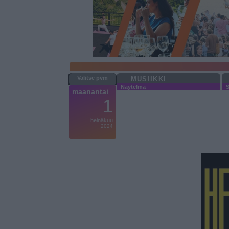
MUSIIKKI
Näytelmä
S
maanantai
1
heinäkuu
2024