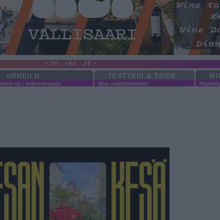
< 26
vko
28 >
URHEILU
TEATTERI & TAIDE
MU
tand-up / Improvisaatio
Muu näyttämötaide
Näyttel