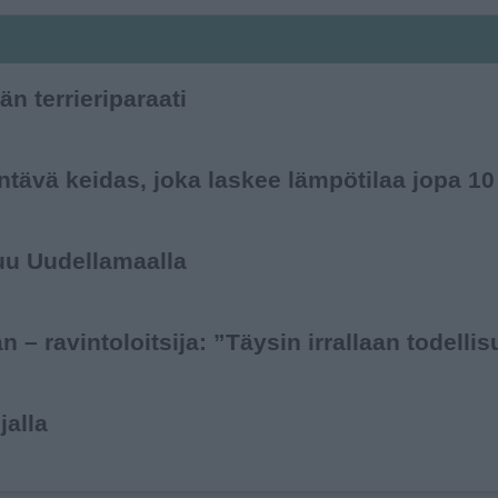
än terrieriparaati
entävä keidas, joka laskee lämpötilaa jopa 10
uu Uudellamaalla
n – ravintoloitsija: ”Täysin irrallaan todelli
jalla