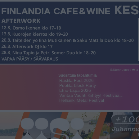
Sääennusteet 🌧 ☼
Suosittuja tapahtumia
Rastila Fest 2026
Puotila Block Party
Etno-Espa 2026
Vantaa Vauhti Kiihtyy! -festivaa…
Hellsinki Metal Festival