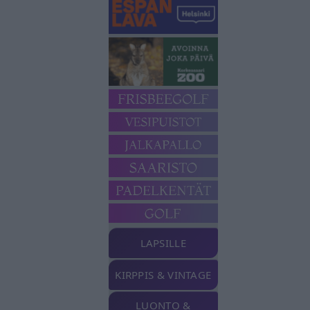
LAPSILLE
KIRPPIS & VINTAGE
LUONTO &