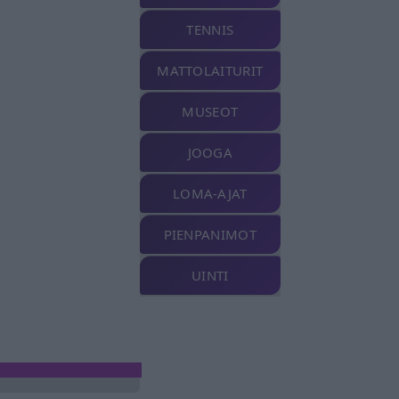
TENNIS
MATTOLAITURIT
MUSEOT
JOOGA
LOMA-AJAT
PIENPANIMOT
UINTI