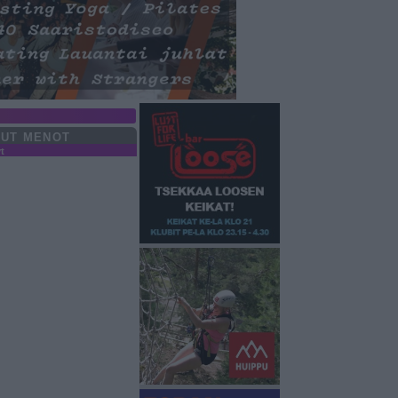
UT MENOT
yt