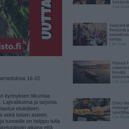
kesässä
Lue lisä
Vaasankatu
ihmisistä j
tunnelmast
kertaa
Lue lisää
 —
Näissä H
satamis
kesällä
loistoriste
arrastuksia 16-22
Lue lisää
an kynnyksen liikuntaa
e. Lajivalikoima ja tarjonta
Onko tä
Helsingi
ittautua
etukäteen.
sporttiba
sa sekä toisen asteen
Lue lisää
ja tunneille on helppo tulla
skelupäivän aikana että