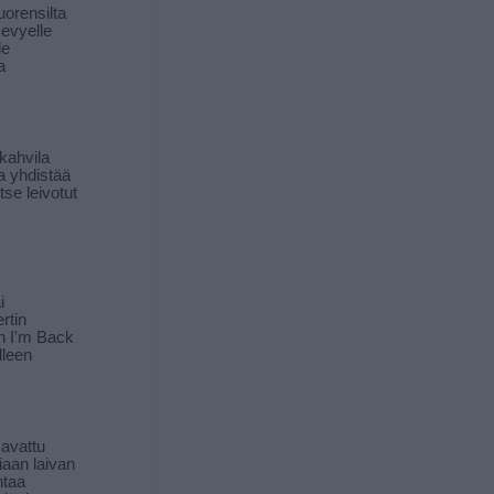
orensilta
kevyelle
le
a
kahvila
a yhdistää
itse leivotut
i
rtin
in I'm Back
lleen
 avattu
iaan laivan
ntaa