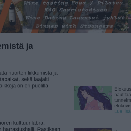
emistä ja
ätä nuorten liikkumista ja
tapaikat, sekä laajalti
kkoja on eri puolilla
Elokuu
nautita
tunnelma
elokuvi
Lue lis
oren kulttuurilabra,
n harrastushalli, Rastiksen