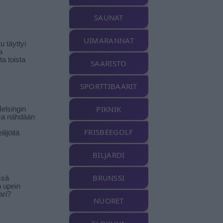
ä
SAUNAT
UIMARANNAT
 täyttyi
a
a toista
SAARISTO
SPORTTIBAARIT
PIKNIK
elsingin
sa nähdään
FRISBEEGOLF
ilijöitä
BILJARDI
BRUNSSI
ssä
n upein
ari?
NUORET