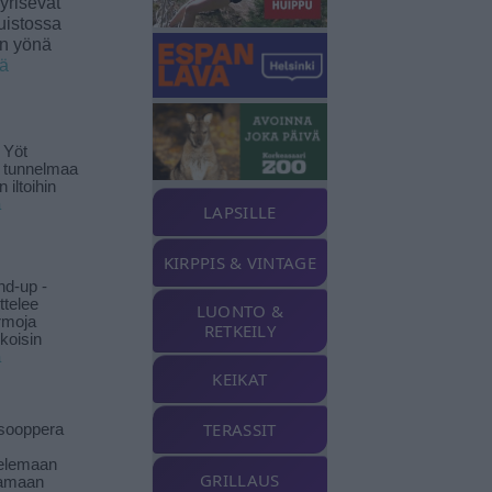
yrisevät
uistossa
en yönä
ää
 Yöt
t tunnelmaa
 iltoihin
ä
LAPSILLE
KIRPPIS & VINTAGE
nd-up -
ittelee
LUONTO &
rmoja
RETKEILY
koisin
ä
KEIKAT
TERASSIT
isooppera
elemaan
GRILLAUS
amaan