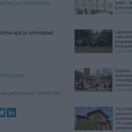
äivinä on ruokalistalla
helmi - 
koko ke
Lue lisää
oma-ajat ja arkivapaat
Lapinlan
vehreäss
joogataa
kirppiste
Lue lisää
Suosittu
o this page
laulutap
viihdyttä
uudessa
Lue lisää
asi palvelussa / share this
Yksi Hel
T
L
upeimmi
e
i
huviloist
l
n
15 vuod
e
k
odotukse
g
e