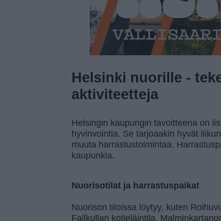
Helsinki nuorille - tek
aktiviteetteja
Helsingin kaupungin tavoitteena on lis
hyvinvointia. Se tarjoaakin hyvät liikun
muuta harrastustoimintaa. Harrastuspai
kaupunkia.
Nuorisotilat ja harrastuspaikat
Nuorison tiloissa löytyy, kuten Roihuvu
Fallkullan kotieläintila. Malminkartano