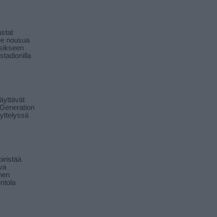
ä
stat
lee nousua
sikseen
 stadionilla
ä
äyttävät
Generation
yttelyssä
ä
iristää
ava
inen
ntola