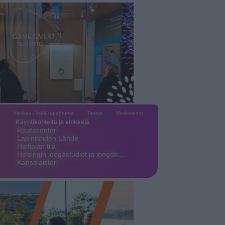
Vinkkaa / lisää tapahtuma
Tietoja
Mediatiedot
Käyntikohteita ja vinkkejä
Rautatientori
Lapinlahden Lähde
Haltialan tila
Helsingin joogastudiot ja joogak…
Kansalaistori