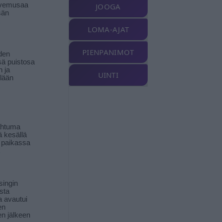
livemusaa
JOOGA
sän
LOMA-AJAT
PIENPANIMOT
den
ä puistosa
n ja
UINTI
llään
ahtuma
ä kesällä
 paikassa
singin
sta
a avautui
en
n jälkeen