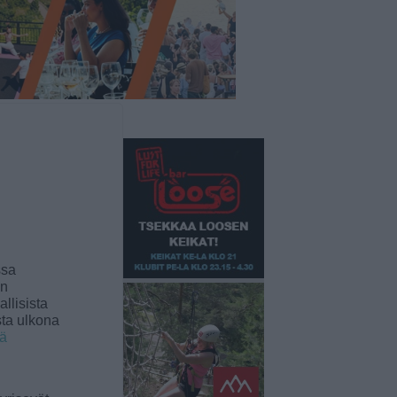
ssa
an
llisista
sta ulkona
ää