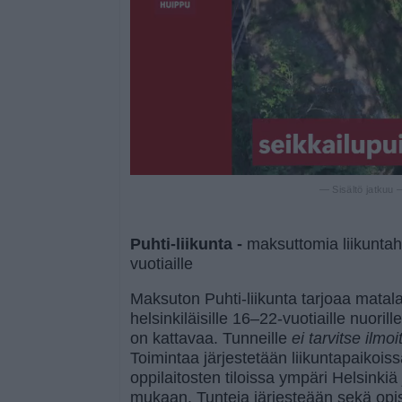
— Sisältö jatkuu
Puhti-liikunta -
maksuttomia liikuntah
vuotiaille
Maksuton Puhti-liikunta tarjoaa matal
helsinkiläisille 16–22-vuotiaille nuorill
on kattavaa. Tunneille
ei tarvitse ilmo
Toimintaa järjestetään liikuntapaikois
oppilaitosten tiloissa ympäri Helsinkiä 
mukaan. Tunteja järjesteään sekä opi