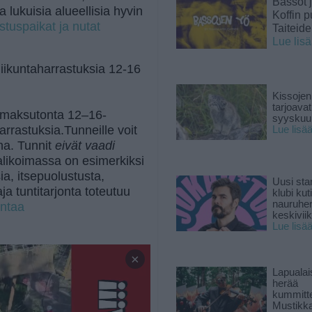
Bassot j
a lukuisia alueellisia hyvin
Koffin p
stuspaikat ja nutat
Taiteid
Lue lis
iikuntaharrastuksia 12-16
Kissojen
tarjoava
n maksutonta 12–16-
syyskuun
harrastuksia.Tunneille voit
Lue lisä
na. Tunnit
eivät vaadi
valikoimassa on esimerkiksi
ia, itsepuolustusta,
Uusi sta
ja tuntitarjonta toteutuu
klubi kut
nauruhe
ontaa
keskiviik
Lue lisä
×
Lapuala
herää
kummitt
Mustikk