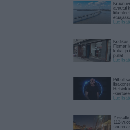
Kruunuvu
avautui 
liikenteel
etuajass
Lue lisää
Kodikas 
Flemarill
kukat ja 
pullat
Lue lisää
Pitbull sa
lisäkonse
Helsinki
-kiertuee
Lue lisää
Yleisölle
112-vuot
sauna a