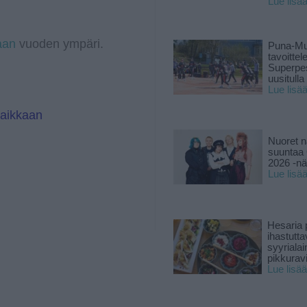
Lue lisä
r
d
a
I
m
n
aan
vuoden ympäri.
Puna-Mu
tavoitte
Superpe
uusitulla
Lue lisä
paikkaan
Nuoret n
suuntaa 
2026 -nä
Lue lisä
Hesaria p
ihastutt
syyriala
pikkuravi
Lue lisää