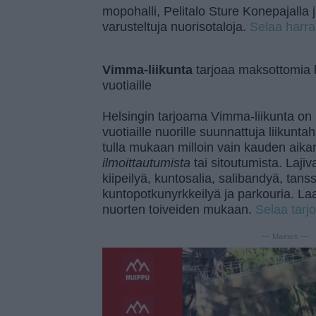
mopohalli, Pelitalo Sture Konepajalla j
varusteltuja nuorisotaloja.
Selaa harra
Vimma-liikunta
tarjoaa maksottomia l
vuotiaille
Helsingin tarjoama Vimma-liikunta o
vuotiaille nuorille suunnattuja liikunta
tulla mukaan milloin vain kauden aika
ilmoittautumista
tai sitoutumista. Laji
kiipeilyä, kuntosalia, salibandyä, tanss
kuntopotkunyrkkeilyä ja parkouria. Laa
nuorten toiveiden mukaan.
Selaa tarj
— Mainos —