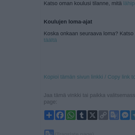
Katso oman koulusi tilanne, mitä
lähip
Koulujen loma-ajat
Koska onkaan seuraava loma? Katso l
täältä
Kopioi tämän sivun linkki / Copy link t
Jaa tämä vinkki tai paikka valitsemass
page:
S
F
W
T
X
C
G
M
h
a
h
u
o
o
e
a
c
a
m
p
o
s
r
e
t
b
y
g
s
e
b
s
l
L
l
e
G
(Translate page)