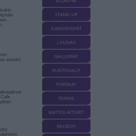
ELOKUVA
-kokki
STAND-UP
htyisän
aan
n
ILMAISPÄIVÄT
LOUNAS
ren
GALLERIAT
tos avautui
KUNTOSALIT
PORTAAT
ikirppikset
t Cafe
TENNIS
pihan
MATTOLAITURIT
MUSEOT
ytyy
aariston