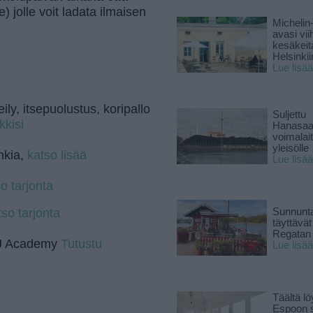
e) jolle voit ladata ilmaisen
Michelin
avasi vii
kesäkeit
Helsinkii
Lue lisää
eily, itsepuolustus, koripallo
Suljettu
kkisi
Hanasaa
voimalai
yleisölle
unkia,
katso lisää
Lue lisää
o tarjonta
tso tarjonta
Sunnunta
täyttävä
Regatan 
 DJ Academy
Tutustu
Lue lisää
Täältä lö
Espoon s