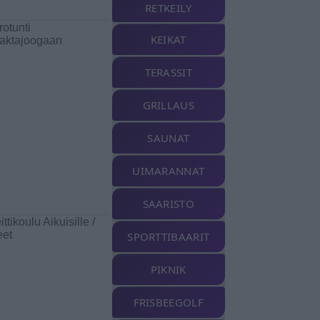
RETKEILY
trotunti
KEIKAT
aktajoogaan
TERASSIT
GRILLAUS
SAUNAT
UIMARANNAT
SAARISTO
ttikoulu Aikuisille /
eet
SPORTTIBAARIT
PIKNIK
FRISBEEGOLF