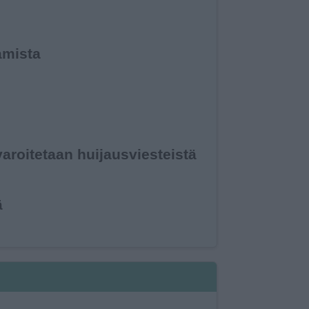
aamista
aroitetaan huijaus­viesteistä
ä