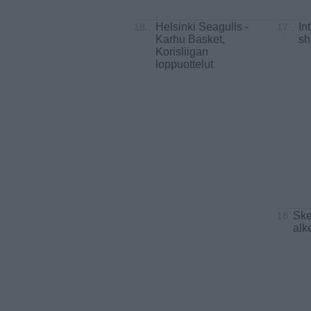
Helsinki Seagulls -
In
18..
17..
Karhu Basket,
sh
Korisliigan
loppuottelut
Skei
18
alk