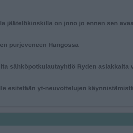
lla jäätelö­kioskilla on jono jo ennen sen av
ienen purjeveneen Hangossa
ita sähköpotku­lautayhtiö Ryden asiakkaita v
le esitetään yt-neuvottelujen käynnistämist