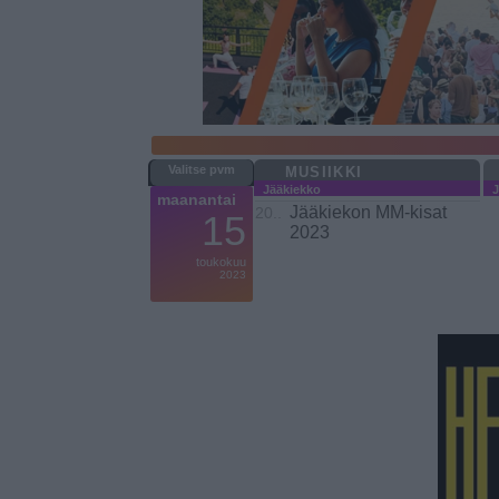
MUSIIKKI
Jääkiekko
J
maanantai
Jääkiekon MM-kisat
20..
15
2023
toukokuu
2023