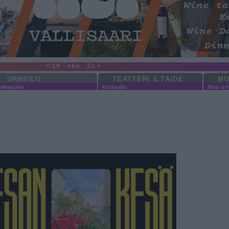
< 19
vko
21 >
URHEILU
TEATTERI & TAIDE
MU
alkapallo
Koripallo
Muu urh