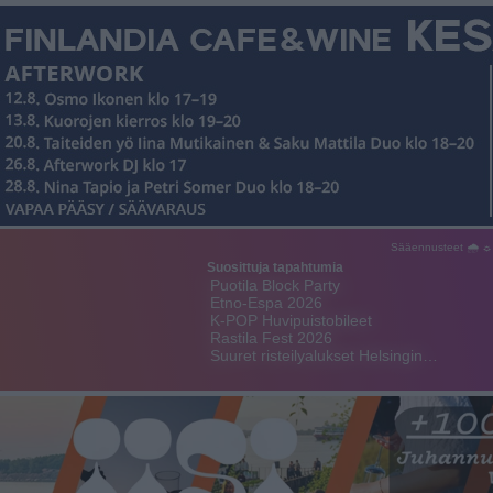
Sääennusteet 🌧 ☼
Suosittuja tapahtumia
Puotila Block Party
Etno-Espa 2026
K-POP Huvipuistobileet
Rastila Fest 2026
Suuret risteilyalukset Helsingin…