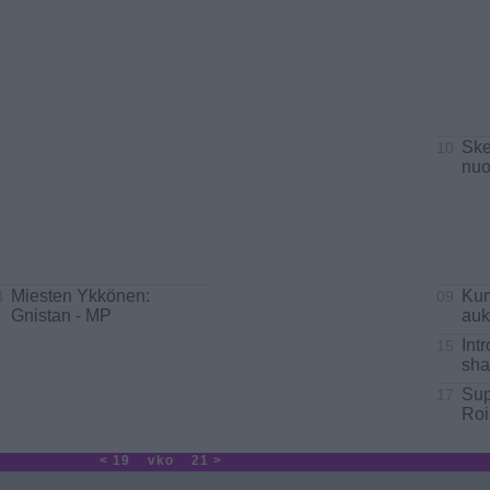
Skei
10
nuo
Miesten Ykkönen:
Ku
8
09
Gnistan - MP
au
Intr
15
sha
Sup
17
Roi
< 19
vko
21 >