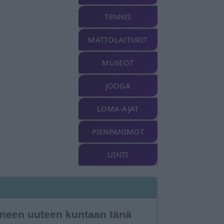
TENNIS
MATTOLAITURIT
MUSEOT
JOOGA
LOMA-AJAT
PIENPANIMOT
UINTI
meneen uuteen kuntaan tänä