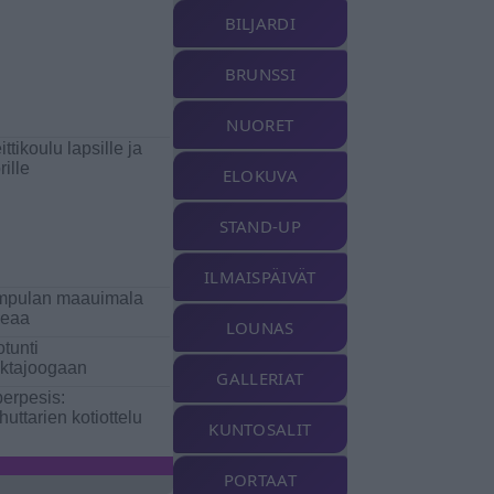
BILJARDI
BRUNSSI
NUORET
ttikoulu lapsille ja
rille
ELOKUVA
STAND-UP
ILMAISPÄIVÄT
mpulan maauimala
keaa
LOUNAS
otunti
ktajoogaan
GALLERIAT
erpesis:
huttarien kotiottelu
KUNTOSALIT
PORTAAT