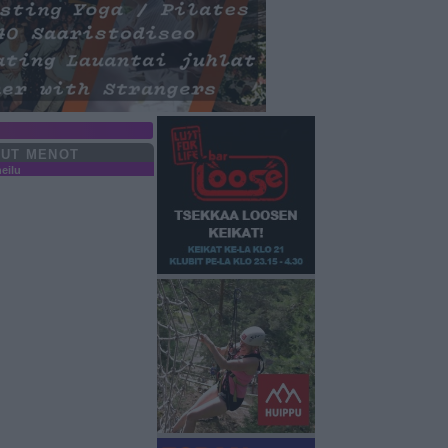
UT MENOT
eilu