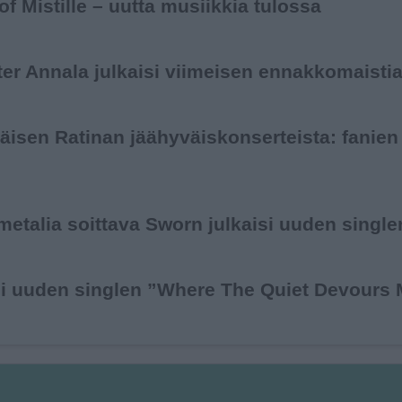
of Mistille – uutta musiikkia tulossa
r Annala julkaisi viimeisen ennakkomaistia
äisen Ratinan jäähyväiskonserteista: fanie
metalia soittava Sworn julkaisi uuden single
si uuden singlen ”Where The Quiet Devours