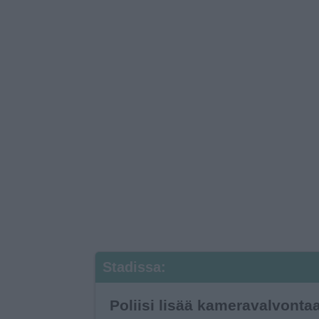
Stadissa:
Poliisi lisää kameravalvonta