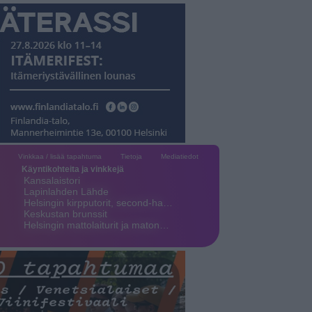
Vinkkaa / lisää tapahtuma
Tietoja
Mediatiedot
Käyntikohteita ja vinkkejä
Kansalaistori
Lapinlahden Lähde
Helsingin kirpputorit, second-ha…
Keskustan brunssit
Helsingin mattolaiturit ja maton…