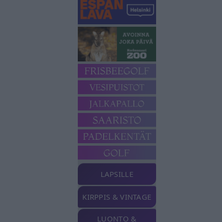
LAPSILLE
KIRPPIS & VINTAGE
LUONTO &