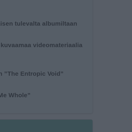
isen tulevalta albumiltaan
n kuvaamaa videomateriaalia
n ”The Entropic Void”
 Me Whole”