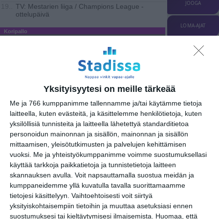
JOOGA
TV: Mestarien liiga / Champions League -
19..
ottelupäivä
LOMA-AJAT
Koripallo
PIENPANIMOT
Muu urheilu
UINTI
Asahi
09
Yksityisyytesi on meille tärkeää
Me ja 766 kumppanimme tallennamme ja/tai käytämme tietoja
MUSIIKKI
laitteella, kuten evästeitä, ja käsittelemme henkilötietoja, kuten
TEATTERI & TAIDE
yksilöllisiä tunnisteita ja laitteella lähetettyä standarditietoa
MUUT MENOT
personoidun mainonnan ja sisällön, mainonnan ja sisällön
mittaamisen, yleisötutkimusten ja palvelujen kehittämisen
torstai
26
lokakuu
2023
vuoksi.
Me ja yhteistyökumppanimme voimme suostumuksellasi
käyttää tarkkoja paikkatietoja ja tunnistetietoja laitteen
Jääkiekko
skannauksen avulla. Voit napsauttamalla suostua meidän ja
kumppaneidemme yllä kuvatulla tavalla suorittamaamme
tietojesi käsittelyyn. Vaihtoehtoisesti voit siirtyä
URHEILU
yksityiskohtaisempiin tietoihin ja muuttaa asetuksiasi ennen
Jalkapallo
suostumuksesi tai kieltäytymisesi ilmaisemista.
Huomaa, että
Eintracht Frankfurt - HJK, UEFA
22