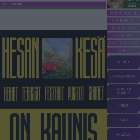
Muu urheilu
LAPSILLE
KIRPPIS & VINTAGE
LUONTO &
RETKEILY
KEIKAT
TERASSIT
GRILLAUS