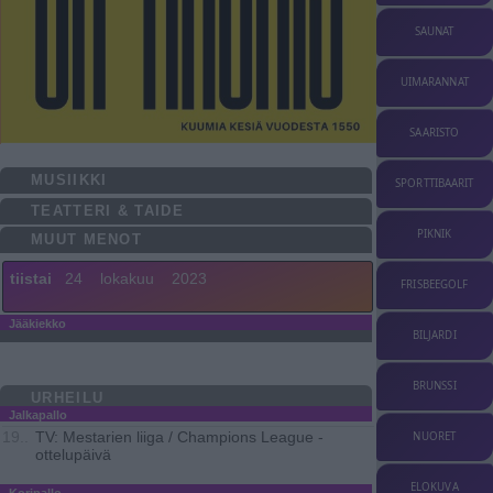
SAUNAT
UIMARANNAT
SAARISTO
MUSIIKKI
SPORTTIBAARIT
TEATTERI & TAIDE
PIKNIK
MUUT MENOT
tiistai
24
lokakuu
2023
FRISBEEGOLF
Jääkiekko
BILJARDI
BRUNSSI
URHEILU
Jalkapallo
TV: Mestarien liiga / Champions League -
19..
NUORET
ottelupäivä
ELOKUVA
Koripallo