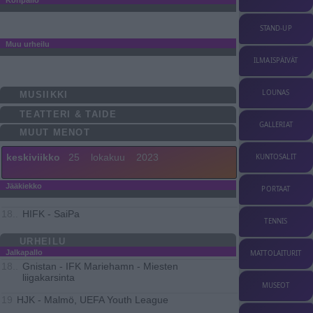
STAND-UP
Muu urheilu
ILMAISPÄIVÄT
LOUNAS
MUSIIKKI
TEATTERI & TAIDE
GALLERIAT
MUUT MENOT
keskiviikko
25
lokakuu
2023
KUNTOSALIT
Jääkiekko
PORTAAT
HIFK - SaiPa
18..
TENNIS
URHEILU
Jalkapallo
MATTOLAITURIT
Gnistan - IFK Mariehamn - Miesten
18..
liigakarsinta
MUSEOT
HJK - Malmö, UEFA Youth League
19