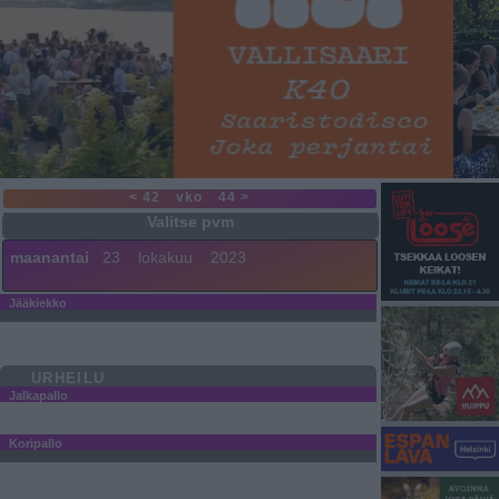
< 42
vko
44 >
maanantai
23
lokakuu
2023
Jääkiekko
URHEILU
Jalkapallo
Koripallo