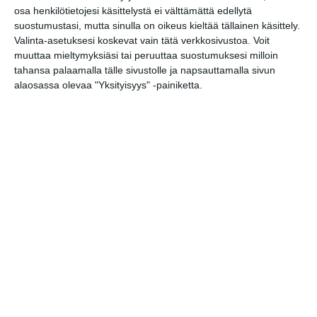
Conference League
osa henkilötietojesi käsittelystä ei välttämättä edellytä
suostumustasi, mutta sinulla on oikeus kieltää tällainen käsittely.
Koripallo
Valinta-asetuksesi koskevat vain tätä verkkosivustoa. Voit
muuttaa mieltymyksiäsi tai peruuttaa suostumuksesi milloin
tahansa palaamalla tälle sivustolle ja napsauttamalla sivun
Muu urheilu
alaosassa olevaa "Yksityisyys" -painiketta.
Itäkeskuksen uimahallin 30-vuotissynttärit
11
MUSIIKKI
TEATTERI & TAIDE
MUUT MENOT
perjantai
27
lokakuu
2023
Jääkiekko
URHEILU
Jalkapallo
Suomi - Kroatia, Helmareiden 50-
18..
vuotisjuhlaottelu, naisten Natio
...