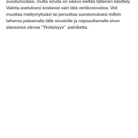
suostumustasi, mutta sinulla on oikeus kieltää tällainen käsittely.
MUSIIKKI
Valinta-asetuksesi koskevat vain tätä verkkosivustoa. Voit
TEATTERI & TAIDE
muuttaa mieltymyksiäsi tai peruuttaa suostumuksesi milloin
MUUT MENOT
tahansa palaamalla tälle sivustolle ja napsauttamalla sivun
alaosassa olevaa "Yksityisyys" -painiketta.
perjantai
24
huhtikuu
2026
Jääkiekko
URHEILU
Jalkapallo
PK-35 – FC KTP, Ykkösliiga
19
Koripallo
Seagulls - Kataja Basket, Korisliigan
18..
välierät
Muu urheilu
Nuorten sirkusillat
18..