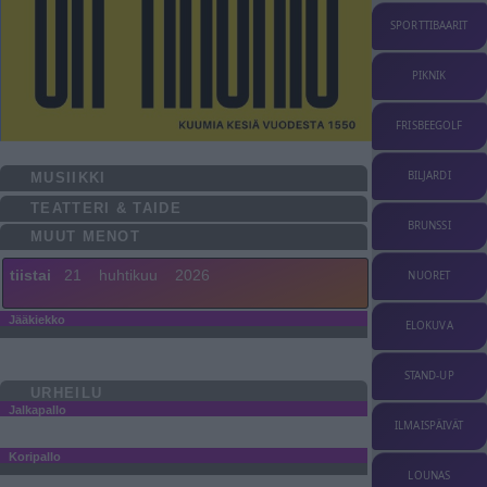
SPORTTIBAARIT
PIKNIK
FRISBEEGOLF
BILJARDI
MUSIIKKI
TEATTERI & TAIDE
BRUNSSI
MUUT MENOT
tiistai
21
huhtikuu
2026
NUORET
Jääkiekko
ELOKUVA
STAND-UP
URHEILU
Jalkapallo
ILMAISPÄIVÄT
Koripallo
LOUNAS