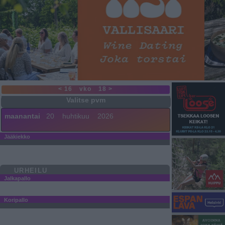
< 16
vko
18 >
maanantai
20
huhtikuu
2026
Jääkiekko
URHEILU
Jalkapallo
Koripallo