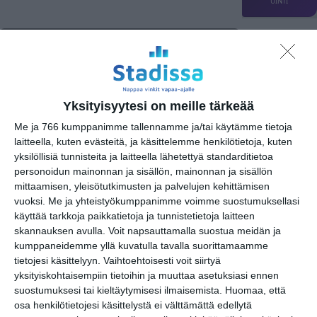
UINTI
MUSIIKKI
TEATTERI & TAIDE
MUUT MENOT
torstai
23
huhtikuu
2026
Yksityisyytesi on meille tärkeää
Me ja 766 kumppanimme tallennamme ja/tai käytämme tietoja
Jääkiekko
laitteella, kuten evästeitä, ja käsittelemme henkilötietoja, kuten
yksilöllisiä tunnisteita ja laitteella lähetettyä standarditietoa
personoidun mainonnan ja sisällön, mainonnan ja sisällön
URHEILU
mittaamisen, yleisötutkimusten ja palvelujen kehittämisen
Jalkapallo
vuoksi.
Me ja yhteistyökumppanimme voimme suostumuksellasi
Gilla FC - MPS
18
käyttää tarkkoja paikkatietoja ja tunnistetietoja laitteen
Koripallo
skannauksen avulla. Voit napsauttamalla suostua meidän ja
kumppaneidemme yllä kuvatulla tavalla suorittamaamme
tietojesi käsittelyyn. Vaihtoehtoisesti voit siirtyä
Muu urheilu
yksityiskohtaisempiin tietoihin ja muuttaa asetuksiasi ennen
suostumuksesi tai kieltäytymisesi ilmaisemista.
Huomaa, että
osa henkilötietojesi käsittelystä ei välttämättä edellytä