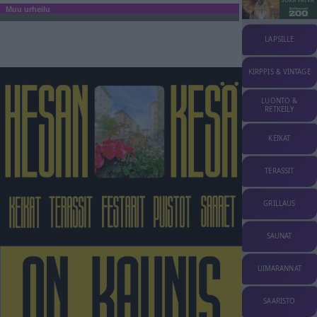
Muu urheilu
LAPSILLE
KIRPPIS & VINTAGE
LUONTO &
RETKEILY
KEIKAT
TERASSIT
GRILLAUS
SAUNAT
UIMARANNAT
SAARISTO