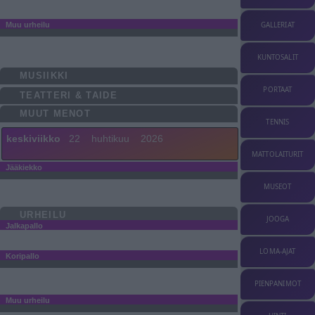
Muu urheilu
GALLERIAT
KUNTOSALIT
MUSIIKKI
PORTAAT
TEATTERI & TAIDE
MUUT MENOT
TENNIS
keskiviikko
22
huhtikuu
2026
MATTOLAITURIT
Jääkiekko
MUSEOT
URHEILU
JOOGA
Jalkapallo
LOMA-AJAT
Koripallo
PIENPANIMOT
Muu urheilu