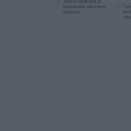
Joulun elokuvia ja
21
klassikoita aikuiseen
Tar
13
makuun
ton
näy