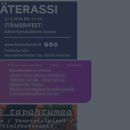
Vinkkaa / lisää tapahtuma
Tietoja
Mediatiedot
Käyntikohteita ja vinkkejä
Oodin lasten alue ja leikkipuist…
Helsinki nuorille - tekemistä ja…
Skatan tila, Uutela
Museot Helsingissä ja pääkaupunk…
Luonnontieteellinen museo