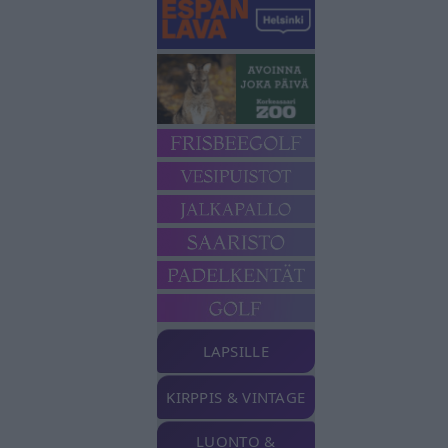
LAPSILLE
KIRPPIS & VINTAGE
LUONTO &