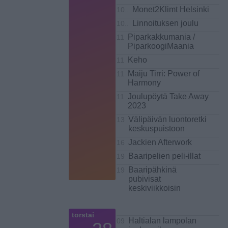
Monet2Klimt Helsinki
10..
Linnoituksen joulu
10..
Piparkakkumania /
11
PiparkoogiMaania
Keho
11
Maiju Tirri: Power of
11
Harmony
Joulupöytä Take Away
11
2023
Välipäivän luontoretki
13
keskuspuistoon
Jackien Afterwork
16
Baaripelien peli-illat
19
Baaripähkinä
19
pubivisat
keskiviikkoisin
torstai
Haltialan lampolan
09