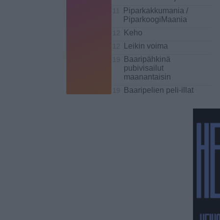
Piparkakkumania /
11
PiparkoogiMaania
Keho
12
Leikin voima
12
Baaripähkinä
19
pubivisailut
maanantaisin
Baaripelien peli-illat
19