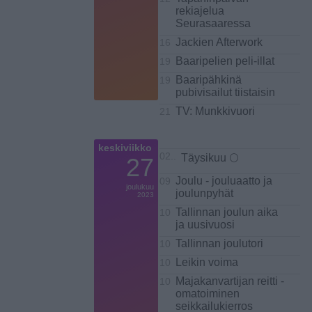
rekiajelua
Seurasaaressa
Jackien Afterwork
16
Baaripelien peli-illat
19
Baaripähkinä
19
pubivisailut tiistaisin
TV: Munkkivuori
21
keskiviikko
02..
Täysikuu 🌕
27
Joulu - jouluaatto ja
09
joulukuu
joulunpyhät
2023
Tallinnan joulun aika
10
ja uusivuosi
Tallinnan joulutori
10
Leikin voima
10
Majakanvartijan reitti -
10
omatoiminen
seikkailukierros