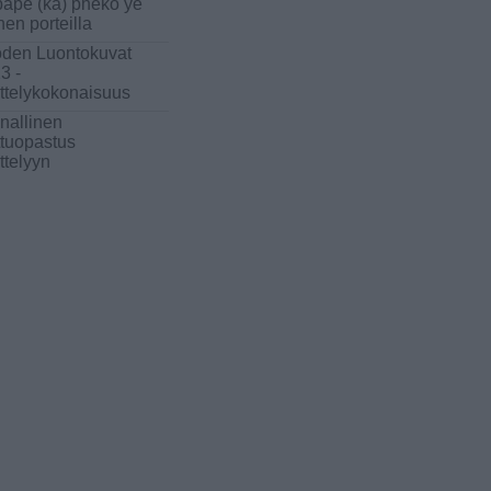
ape (ka) pheko ye
nen porteilla
den Luontokuvat
3 -
ttelykokonaisuus
inallinen
ttuopastus
ttelyyn