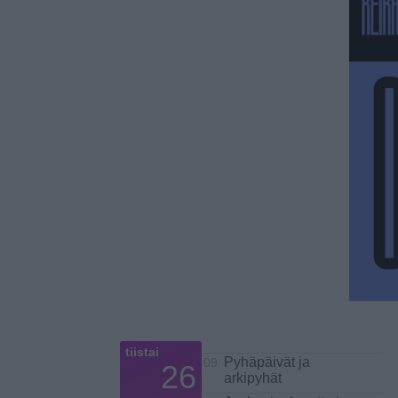
tiistai
Pyhäpäivät ja
09
26
arkipyhät