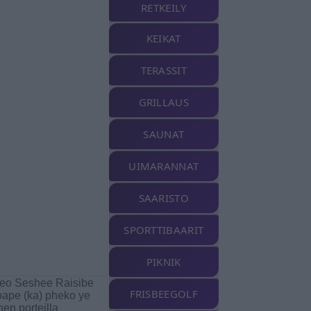
RETKEILY
KEIKAT
TERASSIT
GRILLAUS
SAUNAT
UIMARANNAT
SAARISTO
SPORTTIBAARIT
PIKNIK
eo Seshee Raisibe
FRISBEEGOLF
ape (ka) pheko ye
nen porteilla