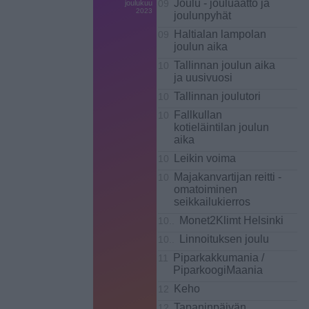
Joulu - jouluaatto ja
joulukuu
09
2023
joulunpyhät
Haltialan lampolan
09
joulun aika
Tallinnan joulun aika
10
ja uusivuosi
Tallinnan joulutori
10
Fallkullan
10
kotieläintilan joulun
aika
Leikin voima
10
Majakanvartijan reitti -
10
omatoiminen
seikkailukierros
Monet2Klimt Helsinki
10..
Linnoituksen joulu
10..
Piparkakkumania /
11
PiparkoogiMaania
Keho
12
Tapaninpäivän
12