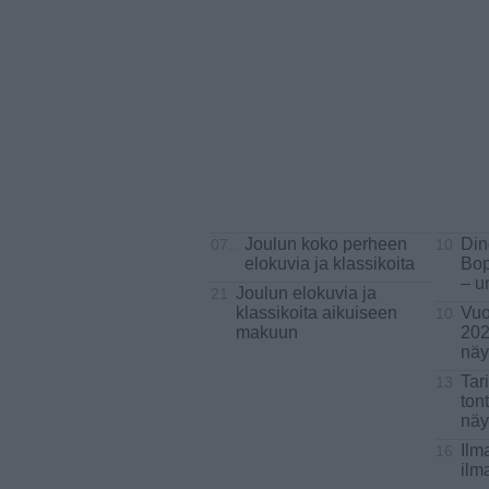
Joulun koko perheen
Din
07..
10
elokuvia ja klassikoita
Bop
– u
Joulun elokuvia ja
21
klassikoita aikuiseen
Vuo
10
makuun
202
näy
Tar
13
ton
näy
Ilm
16
ilma