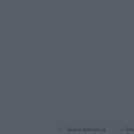
Joulun elokuvia ja
Din
22..
10