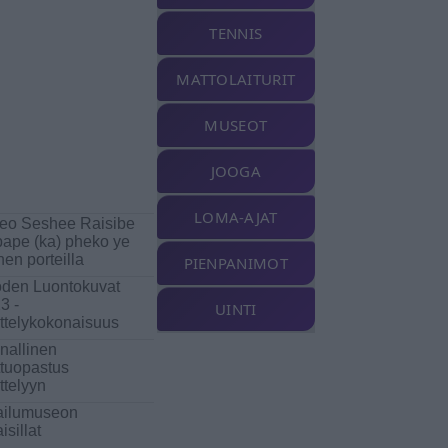
TENNIS
MATTOLAITURIT
MUSEOT
JOOGA
LOMA-AJAT
eo Seshee Raisibe
ape (ka) pheko ye
nen porteilla
PIENPANIMOT
den Luontokuvat
3 -
UINTI
ttelykokonaisuus
inallinen
ttuopastus
ttelyyn
ailumuseon
isillat