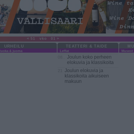
< 51
vko
01 >
URHEILU
TEATTERI & TAIDE
MU
Ruoka & juoma
Leffat
Museot
Joulun koko perheen
08..
elokuvia ja klassikoita
Joulun elokuvia ja
21
klassikoita aikuiseen
makuun