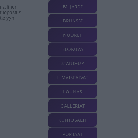
BILJARDI
inallinen
ttuopastus
ttelyyn
BRUNSSI
NUORET
ELOKUVA
STAND-UP
ILMAISPÄIVÄT
LOUNAS
GALLERIAT
KUNTOSALIT
PORTAAT