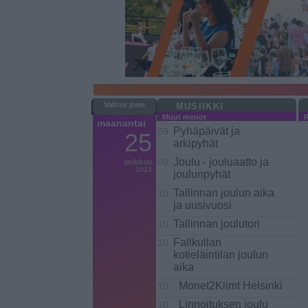
MUSIIKKI
Muut menot
maanantai
Pyhäpäivät ja
09
25
arkipyhät
Joulu - jouluaatto ja
joulukuu
09
2023
joulunpyhät
Tallinnan joulun aika
10
ja uusivuosi
Tallinnan joulutori
10
Fallkullan
10
kotieläintilan joulun
aika
Monet2Klimt Helsinki
10..
Linnoituksen joulu
10..