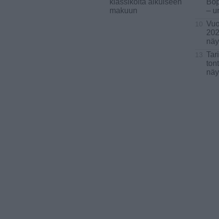
klassikoita aikuiseen
Bop
makuun
– u
Vuo
10
202
näy
Tar
13
ton
näy