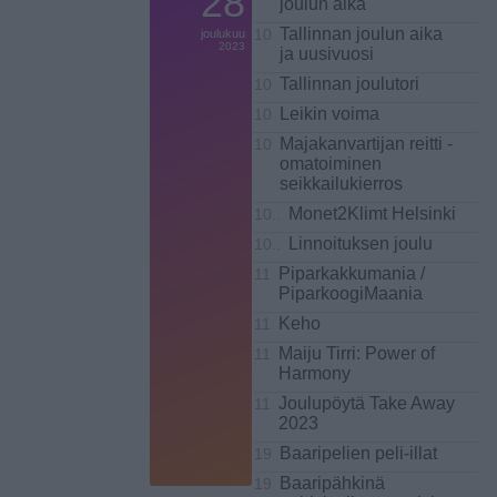
28
joulun aika
Tallinnan joulun aika
joulukuu
10
2023
ja uusivuosi
Tallinnan joulutori
10
Leikin voima
10
Majakanvartijan reitti -
10
omatoiminen
seikkailukierros
Monet2Klimt Helsinki
10..
Linnoituksen joulu
10..
Piparkakkumania /
11
PiparkoogiMaania
Keho
11
Maiju Tirri: Power of
11
Harmony
Joulupöytä Take Away
11
2023
Baaripelien peli-illat
19
Baaripähkinä
19