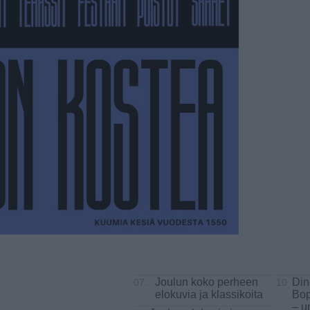
Joulun koko perheen
Din
07..
10
elokuvia ja klassikoita
Bop
– u