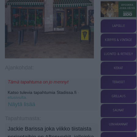
LAPSILLE
KIRPPIS & VINTAGE
LUONTO & RETKEILY
Ajankohdat:
KEIKAT
Tämä tapahtuma on jo mennyt
TERASSIT
Katso tulevia tapahtumia Stadissa.fi
-
GRILLAUS
etusivulta.
Näytä lisää
SAUNAT
Tapahtumasta:
UIMARANNAT
Jackie Barissa joka viikko tiistaista
perjantaihin on Afterworkit, jolloinka