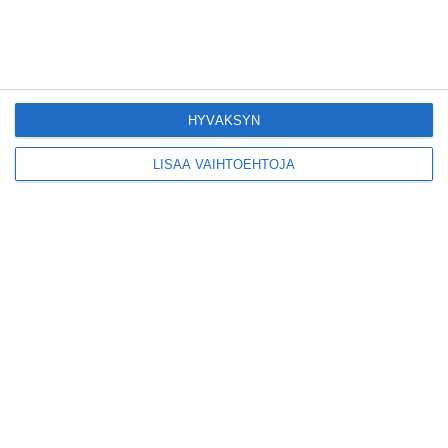
Konepajan näyttämö toi
kiinnostavia toimijoita
Vallilaan
HYVÄKSYN
Lue lisää
LISÄÄ VAIHTOEHTOJA
Suosittu esitys tekee
joukkuevoimistelun
kääntöpuolia näkyväksi
Lue lisää
Yrjönkadun uimahalli
avautui pitkän
odotuksen jälkeen
Lue lisää