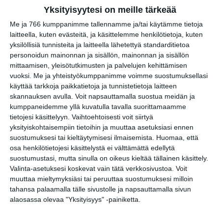
Kaupunkitanssit Malmilla
Yksityisyytesi on meille tärkeää
ke 19.8.2026 klo 16:00
Me ja 766 kumppanimme tallennamme ja/tai käytämme tietoja
laitteella, kuten evästeitä, ja käsittelemme henkilötietoja, kuten
Kympillä Heurekaan torstai-
yksilöllisiä tunnisteita ja laitteella lähetettyä standarditietoa
iltaisin
personoidun mainonnan ja sisällön, mainonnan ja sisällön
to 20.8.2026 klo 15:00
mittaamisen, yleisötutkimusten ja palvelujen kehittämisen
vuoksi.
Me ja yhteistyökumppanimme voimme suostumuksellasi
Arboretum-opastus
käyttää tarkkoja paikkatietoja ja tunnistetietoja laitteen
pe 21.8.2026 klo 12:30
skannauksen avulla. Voit napsauttamalla suostua meidän ja
kumppaneidemme yllä kuvatulla tavalla suorittamaamme
tietojesi käsittelyyn. Vaihtoehtoisesti voit siirtyä
yksityiskohtaisempiin tietoihin ja muuttaa asetuksiasi ennen
suostumuksesi tai kieltäytymisesi ilmaisemista.
Huomaa, että
osa henkilötietojesi käsittelystä ei välttämättä edellytä
suostumustasi, mutta sinulla on oikeus kieltää tällainen käsittely.
Valinta-asetuksesi koskevat vain tätä verkkosivustoa. Voit
muuttaa mieltymyksiäsi tai peruuttaa suostumuksesi milloin
tahansa palaamalla tälle sivustolle ja napsauttamalla sivun
Elokuussa nautitaan
alaosassa olevaa "Yksityisyys" -painiketta.
tunnelmallisista
elokuvista ulkona