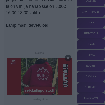
SAARISTO
talon viini ja hanabisse on 5,00€
16:00-18:00 välillä.
SPORTTIBAARIT
PIKNIK
Lämpimästi tervetuloa!
FRISBEEGOLF
BILJARDI
— Mainos —
BRUNSSI
×
NUORET
ELOKUVA
STAND-UP
ILMAISPÄIVÄT
— Sisältö jatkuu —