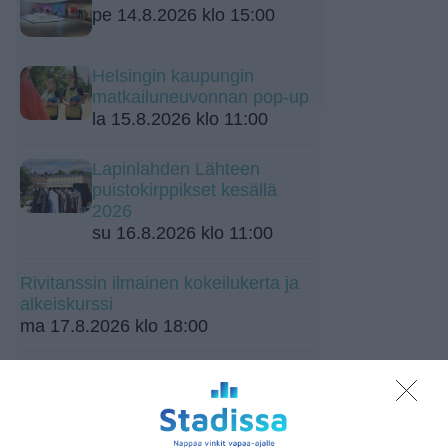
pe 14.8.2026 klo 15:00
Helsingin kaupungin
matkailuneuvonnan pop-up
la 15.8.2026 klo 11:00
Lapinlahden Lähteen
puistokirppikset kesällä
2026
su 16.8.2026 klo 11:00
Rivitanssin ilmainen kokeilukerta ja
alkeiskurssi
ma 17.8.2026 klo 18:00
Skatan kotieläinpihavierailut
ti 18.8.2026 klo 15:30