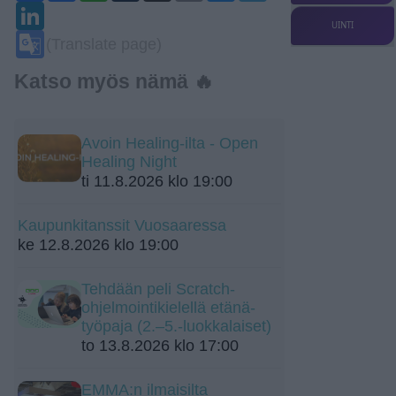
LinkedIn
UINTI
Google
(Translate page)
Translate
Katso myös nämä 🔥
Avoin Healing-ilta - Open
Healing Night
ti 11.8.2026 klo 19:00
Kaupunkitanssit Vuosaaressa
ke 12.8.2026 klo 19:00
Tehdään peli Scratch-
ohjelmointikielellä etänä-
työpaja (2.–5.-luokkalaiset)
to 13.8.2026 klo 17:00
EMMA:n ilmaisilta