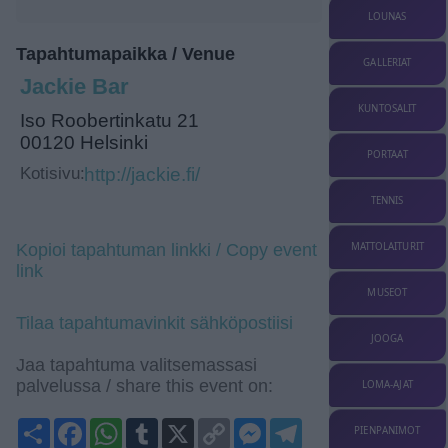
LOUNAS
Tapahtumapaikka / Venue
GALLERIAT
Jackie Bar
KUNTOSALIT
Iso Roobertinkatu 21
00120 Helsinki
PORTAAT
Kotisivu:
http://jackie.fi/
TENNIS
MATTOLAITURIT
Kopioi tapahtuman linkki / Copy event
link
MUSEOT
Tilaa tapahtumavinkit sähköpostiisi
JOOGA
Jaa tapahtuma valitsemassasi
palvelussa / share this event on:
LOMA-AJAT
Share
Facebook
WhatsApp
Tumblr
X
Copy
Messenger
Telegram
PIENPANIMOT
Link