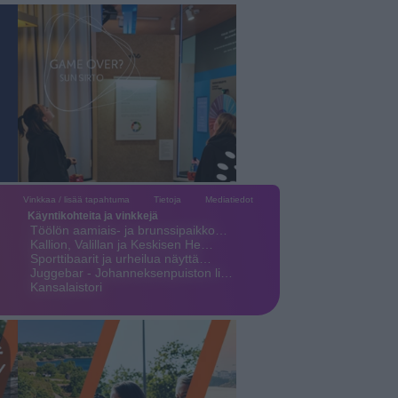
Vinkkaa / lisää tapahtuma
Tietoja
Mediatiedot
Käyntikohteita ja vinkkejä
Töölön aamiais- ja brunssipaikko…
Kallion, Valillan ja Keskisen He…
Sporttibaarit ja urheilua näyttä…
Juggebar - Johanneksenpuiston li…
Kansalaistori