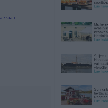
sporttiba
Lue lisää
paikkaan
Michelin
avasi vii
kesäkeit
Helsinkii
Lue lisää
Suljettu
Hanasaa
voimalai
yleisölle
Lue lisää
Sunnunta
täyttävä
Regatan 
Lue lisää