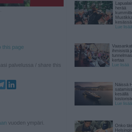
Lapuala
herää
 —
kummitt
Mustikk
kesässä
Lue lisä
Vaasankatu
o this page
ihmisistä j
tunnelmast
kertaa
asi palvelussa / share this
Lue lisää
T
L
Näissä H
e
i
satamis
l
n
kesällä
e
k
loistoriste
g
e
Lue lisää
r
d
a
I
m
n
aan
vuoden ympäri.
Onko tä
Helsingi