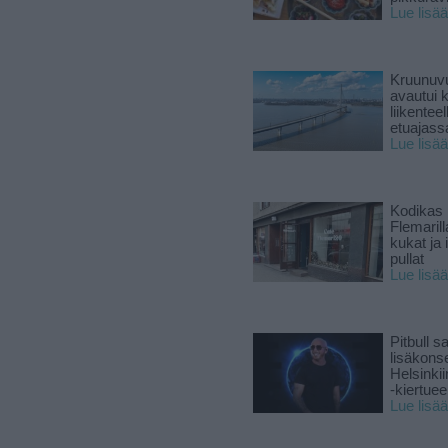
Lue lisää
Kruunuvu
avautui 
liikenteel
etuajass
Lue lisää
Kodikas 
Flemarill
kukat ja 
pullat
Lue lisää
Pitbull sa
lisäkonse
Helsinki
-kiertuee
Lue lisää