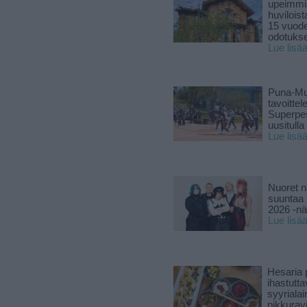
upeimmi
huviloist
15 vuod
odotukse
Lue lisä
Puna-Mu
tavoitte
Superpe
uusitulla
Lue lisä
Nuoret n
suuntaa 
2026 -nä
Lue lisä
Hesaria p
ihastutt
syyriala
pikkuravi