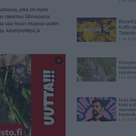
Lue lis
kurilassa, joka on myös
an rakentuu lähivuosina
Bassot j
sta saa muun muassa uuden
Koffin p
, kävelyreittejä ja
Taiteid
Lue lis
×
Kissojen
tarjoava
syyskuun
Lue lisä
Uusi sta
klubi kut
nauruhe
keskiviik
Lue lisä