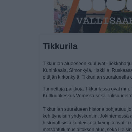
Tikkurila
Tikkurilan alueeseen kuuluvat Hiekkaharju, 
Kuninkaala, Simonkylä, Hakkila, Ruskeasa
pitäjän kirkonkylä. Tikkurilan suuralueella
Tunnettuja paikkoja Tikkurilassa ovat mm
Kulttuurikeskus Vernissa sekä Tulisuudel
Tikkurilan suuralueen historia pohjautuu j
kehittyneisiin yhdyskuntiin. Jokiniemessä a
historiallisista kohteista tärkeimpiä ovat T
metsäntutkimuslaitoksen alue, sekä Helsing