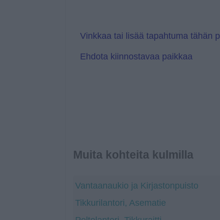
l
r
a
a
t
n
e
s
l
Vinkkaa tai lisää tapahtuma tähän 
a
t
Ehdota kiinnostavaa paikkaa
e
Muita kohteita kulmilla
Vantaanaukio ja Kirjastonpuisto
Tikkurilantori, Asematie
Peltolantori, Tikkuraitti