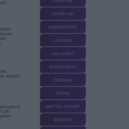
ELOKUVA
ari?
STAND-UP
ILMAISPÄIVÄT
-kokki
htyisän
aan
LOUNAS
n
GALLERIAT
KUNTOSALIT
ren
tos avautui
PORTAAT
TENNIS
MATTOLAITURIT
ikirppikset
t Cafe
pihan
MUSEOT