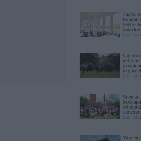
Täältä lö
Espoon s
helmi - 
koko ke
Lue lisää
Lapinlan
vehreäss
joogataa
kirppiste
Lue lisää
Suosittu
laulutap
viihdyttä
uudessa
Lue lisää
Yksi Hel