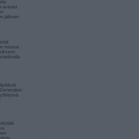
sta
a avautui
en
n jälkeen
ä
stat
lee nousua
sikseen
 stadionilla
ä
äyttävät
Generation
yttelyssä
ä
iristää
ava
inen
ntola