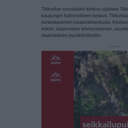
Tikkurilan suuralueen keskus sijaitsee Tik
kaupungin hallinnollinen keskus. Tikkurila
korkeatasoinen kaupunkikeskusta. Kesku
kirkon, laajennetun terveysaseman, asuntoja
maanalaisen pysäköintihallin.
— Mainos —