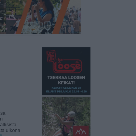
ssa
an
llisista
sta ulkona