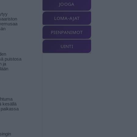
JOOGA
ytyy
LOMA-AJAT
aariston
livemusaa
sän
PIENPANIMOT
UINTI
den
ä puistosa
n ja
llään
ahtuma
ä kesällä
 paikassa
singin