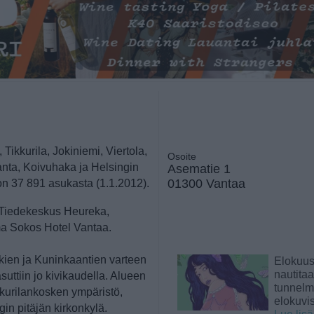
Tikkurila, Jokiniemi, Viertola,
Osoite
nta, Koivuhaka ja Helsingin
Asematie 1
01300 Vantaa
 on 37 891 asukasta (1.1.2012).
. Tiedekeskus Heureka,
ma Sokos Hotel Vantaa.
okien ja Kuninkaantien varteen
Elokuu
nautita
suttiin jo kivikaudella. Alueen
tunnelma
ikkurilankosken ympäristö,
elokuvi
in pitäjän kirkonkylä.