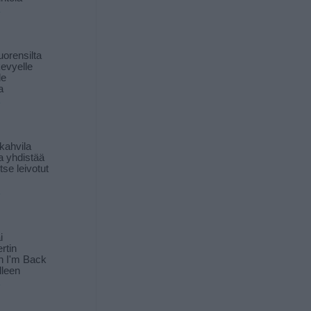
orensilta
kevyelle
le
a
kahvila
a yhdistää
itse leivotut
i
rtin
in I'm Back
lleen