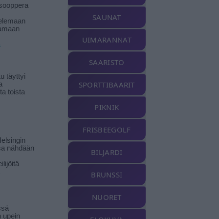
isooppera
SAUNAT
elemaan
amaan
UIMARANNAT
ä
SAARISTO
 täyttyi
SPORTTIBAARIT
a
a toista
PIKNIK
FRISBEEGOLF
elsingin
sa nähdään
BILJARDI
ilijöitä
BRUNSSI
NUORET
ssä
n upein