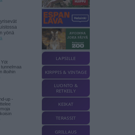
ää
yrisevät
uistossa
en yönä
ää
LAPSILLE
 Yöt
t tunnelmaa
KIRPPIS & VINTAGE
 iltoihin
ä
LUONTO &
RETKEILY
nd-up -
KEIKAT
ittelee
rmoja
koisin
TERASSIT
ä
GRILLAUS