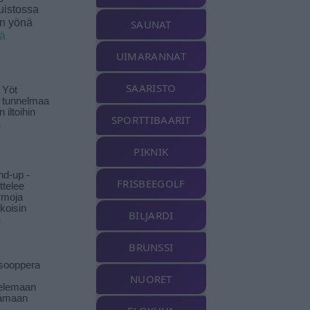
uistossa
en yönä
SAUNAT
ää
UIMARANNAT
SAARISTO
 Yöt
t tunnelmaa
 iltoihin
SPORTTIBAARIT
ä
PIKNIK
nd-up -
FRISBEEGOLF
ittelee
rmoja
koisin
BILJARDI
ä
BRUNSSI
isooppera
NUORET
elemaan
amaan