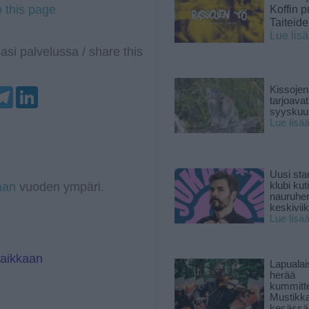
o this page
Koffin p
Taiteid
Lue lis
asi palvelussa / share this
Kissojen
T
L
tarjoava
e
i
syyskuun
l
n
Lue lisä
e
k
g
e
r
d
a
I
m
n
Uusi sta
aan
vuoden ympäri.
klubi kut
nauruhe
keskiviik
Lue lisä
paikkaan
Lapuala
herää
kummitt
Mustikk
kesässä