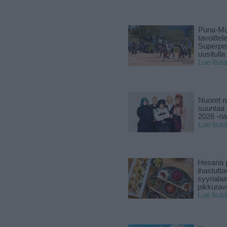
Puna-Mu
tavoitte
Superpe
uusitulla
Lue lisä
Nuoret n
suuntaa 
2026 -nä
Lue lisä
Hesaria p
ihastutt
syyriala
pikkuravi
Lue lisää