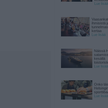
Lue lisä
Vaasankatu
ihmisistä j
tunnelmast
kertaa
Lue lisää
Näissä H
satamis
kesällä
loistoriste
Lue lisää
Onko tä
Helsingi
sporttiba
Lue lisää