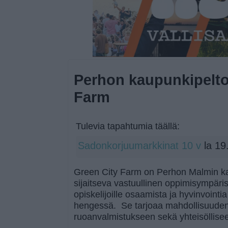
Perhon kaupunkipelto
Farm
Tulevia tapahtumia täällä:
Sadonkorjuumarkkinat 10 v
la 19
Green City Farm on Perhon Malmin 
sijaitseva vastuullinen oppimisympärist
opiskelijoille osaamista ja hyvinvoint
hengessä. Se tarjoaa mahdollisuuden o
ruoanvalmistukseen sekä yhteisöllisee