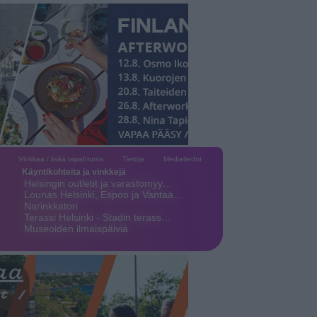
Vinkkaa / lisää tapahtuma
Tietoja
Mediatiedot
Käyntikohteita ja vinkkejä
Helsingin outletit ja varastomyy…
Lounas Helsinki, Espoo ja Vantaa…
Narinkkatori
Terassi Helsinki - Stadin terass…
Museoiden ilmaispäiviä