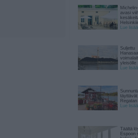
Michelin
avasi vii
kesäkeit
Helsinkii
Lue lisää
Suljettu
Hanasaa
voimalai
yleisölle
Lue lisää
Sunnunta
täyttävä
Regatan 
Lue lisää
Täältä lö
Espoon s