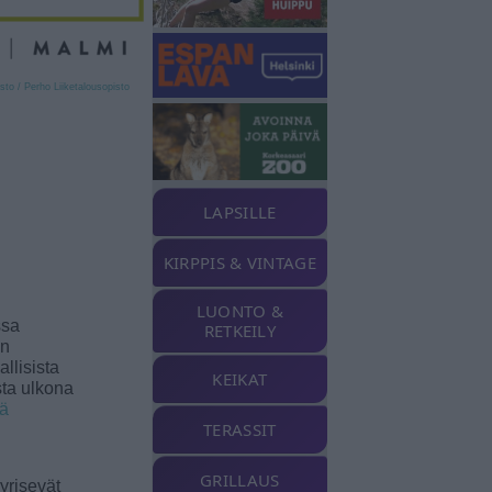
sto / Perho Liiketalousopisto
LAPSILLE
KIRPPIS & VINTAGE
LUONTO &
ssa
RETKEILY
an
llisista
KEIKAT
sta ulkona
ää
TERASSIT
GRILLAUS
yrisevät