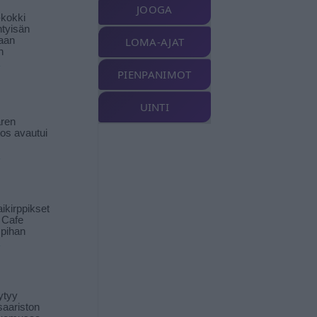
JOOGA
-kokki
htyisän
aan
LOMA-AJAT
n
PIENPANIMOT
UINTI
ren
tos avautui
ikirppikset
t Cafe
pihan
ytyy
aariston