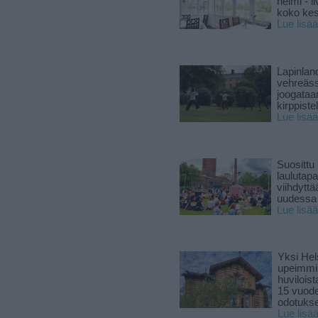
helmi - 
koko ke
Lue lisää
Lapinlan
vehreäss
joogataa
kirppiste
Lue lisää
Suosittu
laulutap
viihdyttä
uudessa
Lue lisää
Yksi Hel
upeimmi
huviloist
15 vuod
odotukse
Lue lisä