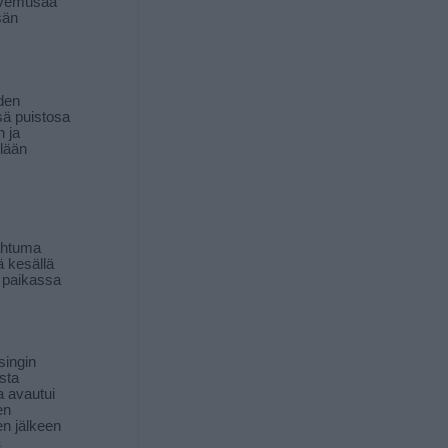
livemusaa
sän
den
ä puistosa
n ja
llään
ahtuma
ä kesällä
 paikassa
singin
sta
a avautui
en
n jälkeen
ä