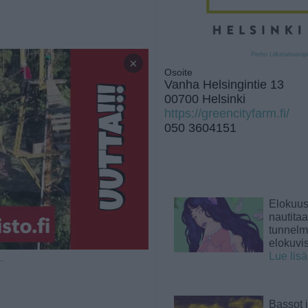
Perho Liiketalousopi
×
Osoite
Vanha Helsingintie 13
00700 Helsinki
https://greencityfarm.fi/
050 3604151
Elokuu
nautita
tunnelma
elokuvi
Lue lis
 —
Bassot j