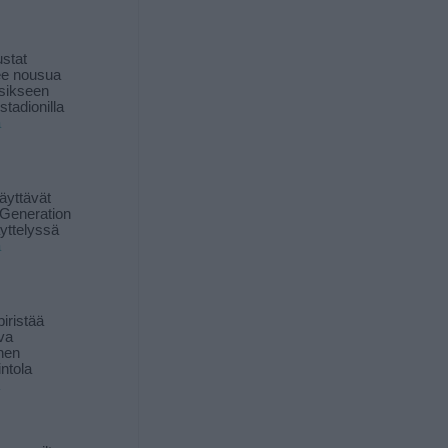
stat
lee nousua
sikseen
 stadionilla
ä
äyttävät
Generation
yttelyssä
ä
iristää
ava
inen
ntola