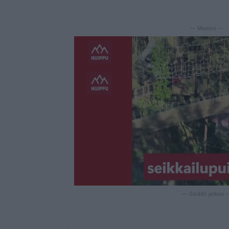
— Mainos —
— Sisältö jatkuu