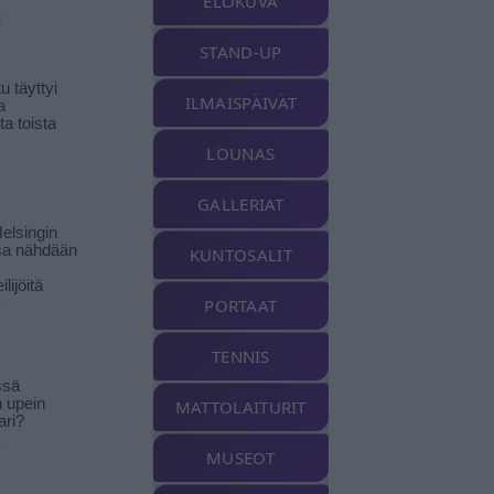
ELOKUVA
ä
STAND-UP
 täyttyi
ILMAISPÄIVÄT
a
a toista
LOUNAS
GALLERIAT
elsingin
sa nähdään
KUNTOSALIT
ilijöitä
PORTAAT
TENNIS
ssä
n upein
MATTOLAITURIT
ari?
MUSEOT