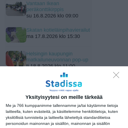
Vantaan Ikean
peräkonttikirppis
su 16.8.2026 klo 09:00
Skatan kotieläinpihavierailut
ma 17.8.2026 klo 15:30
Helsingin kaupungin
matkailuneuvonnan pop-up
ti 18.8.2026 klo 11:00
Yksityisyytesi on meille tärkeää
Me ja 766 kumppanimme tallennamme ja/tai käytämme tietoja
laitteella, kuten evästeitä, ja käsittelemme henkilötietoja, kuten
yksilöllisiä tunnisteita ja laitteella lähetettyä standarditietoa
Elokuussa nautitaan
personoidun mainonnan ja sisällön, mainonnan ja sisällön
tunnelmallisista