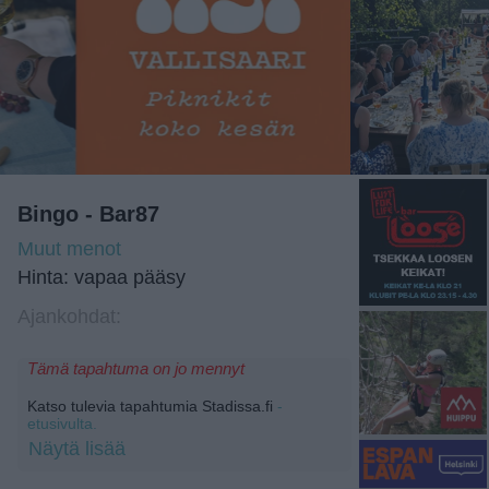
Bingo - Bar87
Muut menot
Hinta: vapaa pääsy
Ajankohdat:
Tämä tapahtuma on jo mennyt
Katso tulevia tapahtumia Stadissa.fi
-
etusivulta.
Näytä lisää