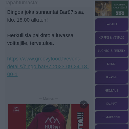
Tapahtumasta:
Bingoa joka sunnuntai Bar87:ssä,
klo. 18.00 alkaen!
LAPSILLE
Herkullisia palkintoja luvassa
KIRPPIS & VINTAGE
voittajille, tervetuloa.
LUONTO & RETKEILY
https://www.groovyfood.fi/event-
KEIKAT
details/bingo-bar87-2023-09-24-18-
00-1
TERASSIT
GRILLAUS
— Mainos —
×
SAUNAT
UIMARANNAT