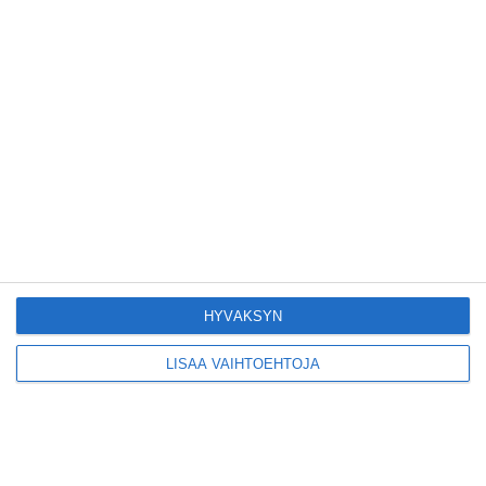
Lue lisää
Konepajan näyttämö toi
kiinnostavia toimijoita
Vallilaan
Lue lisää
Suosittu esitys tekee
joukkuevoimistelun
kääntöpuolia näkyväksi
HYVÄKSYN
Lue lisää
LISÄÄ VAIHTOEHTOJA
Yrjönkadun uimahalli
avautui pitkän
odotuksen jälkeen
Lue lisää