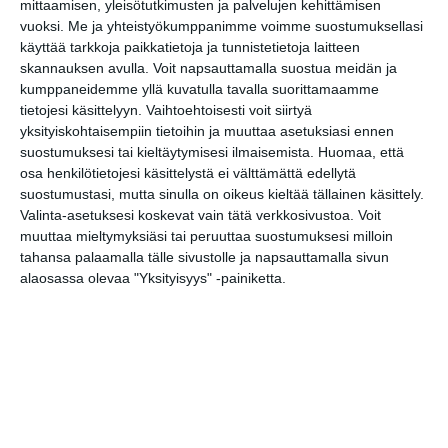
mittaamisen, yleisötutkimusten ja palvelujen kehittämisen
elokuvista ulkona
vuoksi.
Me ja yhteistyökumppanimme voimme suostumuksellasi
Lue lisää
käyttää tarkkoja paikkatietoja ja tunnistetietoja laitteen
skannauksen avulla. Voit napsauttamalla suostua meidän ja
kumppaneidemme yllä kuvatulla tavalla suorittamaamme
tietojesi käsittelyyn. Vaihtoehtoisesti voit siirtyä
Bassot jyrisevät Koffin
yksityiskohtaisempiin tietoihin ja muuttaa asetuksiasi ennen
puistossa Taiteiden
suostumuksesi tai kieltäytymisesi ilmaisemista.
Huomaa, että
yönä
osa henkilötietojesi käsittelystä ei välttämättä edellytä
Lue lisää
suostumustasi, mutta sinulla on oikeus kieltää tällainen käsittely.
Valinta-asetuksesi koskevat vain tätä verkkosivustoa. Voit
muuttaa mieltymyksiäsi tai peruuttaa suostumuksesi milloin
tahansa palaamalla tälle sivustolle ja napsauttamalla sivun
Kissojen Yöt tarjoavat
alaosassa olevaa "Yksityisyys" -painiketta.
tunnelmaa syyskuun
iltoihin
Lue lisää
Uusi stand-up -klubi
kutittelee nauruhermoja