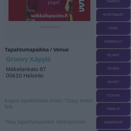
SAARISTO
SPORTTIBAARIT
— Sisältö jatkuu —
PIKNIK
FRISBEEGOLF
Tapahtumapaikka / Venue
BILJARDI
Groovy Käpylä
Mäkelankatu 87
BRUNSSI
00610 Helsinki
NUORET
ELOKUVA
Kopioi tapahtuman linkki / Copy event
link
STAND-UP
Tilaa tapahtumavinkit sähköpostiisi
ILMAISPÄIVÄT