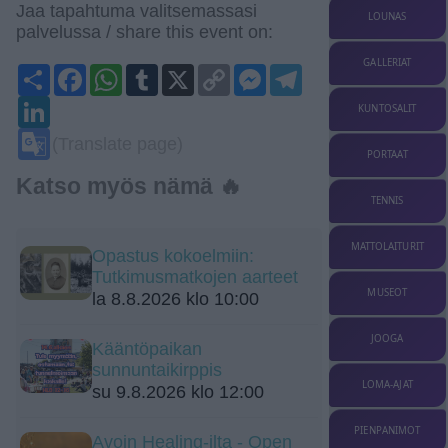
Jaa tapahtuma valitsemassasi
LOUNAS
palvelussa / share this event on:
GALLERIAT
Share
Facebook
WhatsApp
Tumblr
X
Copy
Messenger
Telegram
Link
LinkedIn
KUNTOSALIT
Google
(Translate page)
Translate
PORTAAT
Katso myös nämä 🔥
TENNIS
MATTOLAITURIT
Opastus kokoelmiin:
Tutkimusmatkojen aarteet
MUSEOT
la 8.8.2026 klo 10:00
JOOGA
Kääntöpaikan
sunnuntaikirppis
LOMA-AJAT
su 9.8.2026 klo 12:00
PIENPANIMOT
Avoin Healing-ilta - Open