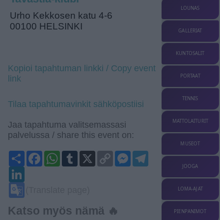
LOUNAS
Urho Kekkosen katu 4-6
00100 HELSINKI
GALLERIAT
KUNTOSALIT
Kopioi tapahtuman linkki / Copy event
PORTAAT
link
TENNIS
Tilaa tapahtumavinkit sähköpostiisi
MATTOLAITURIT
Jaa tapahtuma valitsemassasi
palvelussa / share this event on:
MUSEOT
Share
Facebook
WhatsApp
Tumblr
X
Copy
Messenger
Telegram
Link
JOOGA
LinkedIn
Google
(Translate page)
LOMA-AJAT
Translate
Katso myös nämä 🔥
PIENPANIMOT