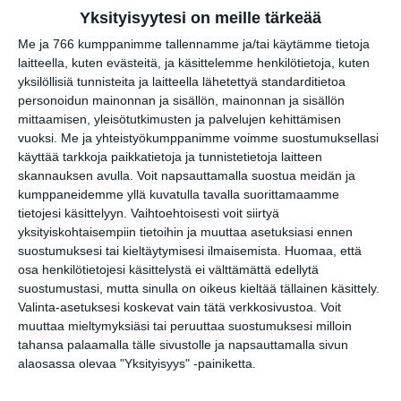
Yksityisyytesi on meille tärkeää
Me ja 766 kumppanimme tallennamme ja/tai käytämme tietoja
laitteella, kuten evästeitä, ja käsittelemme henkilötietoja, kuten
yksilöllisiä tunnisteita ja laitteella lähetettyä standarditietoa
Kissojen Yöt tarjoavat
personoidun mainonnan ja sisällön, mainonnan ja sisällön
tunnelmaa syyskuun
mittaamisen, yleisötutkimusten ja palvelujen kehittämisen
iltoihin
vuoksi.
Me ja yhteistyökumppanimme voimme suostumuksellasi
Lue lisää
käyttää tarkkoja paikkatietoja ja tunnistetietoja laitteen
skannauksen avulla. Voit napsauttamalla suostua meidän ja
kumppaneidemme yllä kuvatulla tavalla suorittamaamme
tietojesi käsittelyyn. Vaihtoehtoisesti voit siirtyä
Uusi stand-up -klubi
yksityiskohtaisempiin tietoihin ja muuttaa asetuksiasi ennen
kutittelee nauruhermoja
suostumuksesi tai kieltäytymisesi ilmaisemista.
Huomaa, että
keskiviikkoisin
osa henkilötietojesi käsittelystä ei välttämättä edellytä
Lue lisää
suostumustasi, mutta sinulla on oikeus kieltää tällainen käsittely.
Valinta-asetuksesi koskevat vain tätä verkkosivustoa. Voit
muuttaa mieltymyksiäsi tai peruuttaa suostumuksesi milloin
tahansa palaamalla tälle sivustolle ja napsauttamalla sivun
Lapualaisooppera herää
alaosassa olevaa "Yksityisyys" -painiketta.
kummittelemaan
Mustikkamaan kesässä