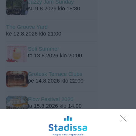
Jazzy Jam Sunday
su 9.8.2026 klo 18:30
The Groove Yard
ke 12.8.2026 klo 21:00
Soli Summer
to 13.8.2026 klo 20:00
Grotesk Terrace Clubs
pe 14.8.2026 klo 22:00
Flow Festival 2026
la 15.8.2026 klo 14:00