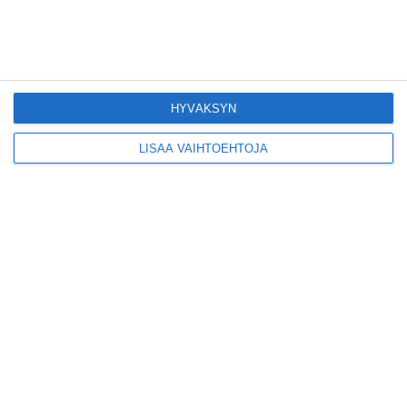
Konepajan näyttämö toi
kiinnostavia toimijoita
Vallilaan
HYVÄKSYN
Lue lisää
LISÄÄ VAIHTOEHTOJA
Suosittu esitys tekee
joukkuevoimistelun
kääntöpuolia näkyväksi
Lue lisää
Yrjönkadun uimahalli
avautui pitkän
odotuksen jälkeen
Lue lisää