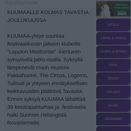
Tapahtumasta:
KUUMAALLE KOLMAS TAVASTIA
JOULUKUUSSA
LAPSILLE
KUUMAA-yhtye suuntaa
KIRPPIS & VINTAGE
festivaalikesän jälkeen klubeille
”Loputon Moottoritie” -kiertueen
LUONTO & RETKEILY
syksyisellä jatko-osalla. Syksyllä
KEIKAT
lämpenevät muun muassa
Pakkahuone, The Circus, Logomo,
TERASSIT
Tullisali ja yhtyeen ennätyksellisen
keikkavuoden päättävä Tavastia.
GRILLAUS
Ennen syksyä KUUMAA tähdittää
SAUNAT
39 kesätapahtumaa ja -festivaalia
halki Suomen Helsingistä
UIMARANNAT
Rovaniemelle.