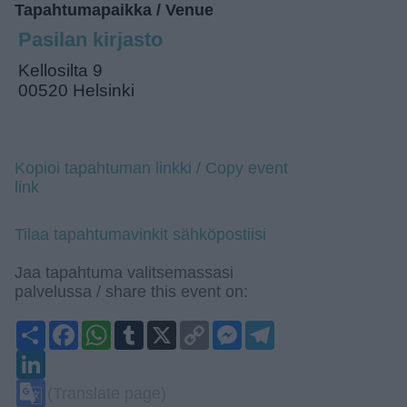
Tapahtumapaikka / Venue
Pasilan kirjasto
Kellosilta 9
00520 Helsinki
Kopioi tapahtuman linkki / Copy event
link
Tilaa tapahtumavinkit sähköpostiisi
Jaa tapahtuma valitsemassasi
palvelussa / share this event on:
Share
Facebook
WhatsApp
Tumblr
X
Copy
Messenger
Telegram
Link
LinkedIn
Google
(Translate page)
Translate