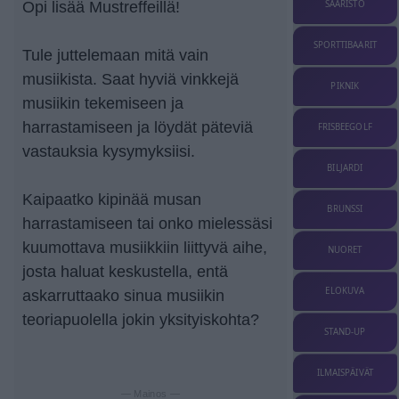
Opi lisää Mustreffeillä!
SAARISTO
SPORTTIBAARIT
Tule juttelemaan mitä vain
musiikista. Saat hyviä vinkkejä
PIKNIK
musiikin tekemiseen ja
harrastamiseen ja löydät päteviä
FRISBEEGOLF
vastauksia kysymyksiisi.
BILJARDI
Kaipaatko kipinää musan
BRUNSSI
harrastamiseen tai onko mielessäsi
kuumottava musiikkiin liittyvä aihe,
NUORET
josta haluat keskustella, entä
ELOKUVA
askarruttaako sinua musiikin
teoriapuolella jokin yksityiskohta?
STAND-UP
ILMAISPÄIVÄT
— Mainos —