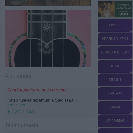
LAPSILLE
KIRPPIS & VINTAGE
LUONTO & RETKEILY
KEIKAT
Ajankohdat:
TERASSIT
Tämä tapahtuma on jo mennyt
GRILLAUS
Katso tulevia tapahtumia Stadissa.fi
-
etusivulta.
SAUNAT
Näytä lisää
UIMARANNAT
Tapahtumasta: