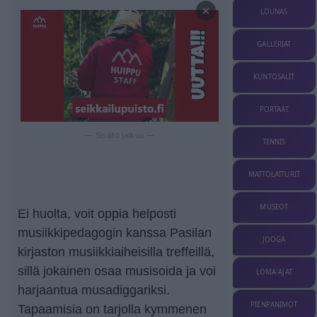
×
LOUNAS
GALLERIAT
KUNTOSALIT
PORTAAT
— Sisältö jatkuu —
TENNIS
MATTOLAITURIT
MUSEOT
Ei huolta, voit oppia helposti
musiikkipedagogin kanssa Pasilan
JOOGA
kirjaston musiikkiaiheisilla treffeillä,
sillä jokainen osaa musisoida ja voi
LOMA-AJAT
harjaantua musadiggariksi.
PIENPANIMOT
Tapaamisia on tarjolla kymmenen