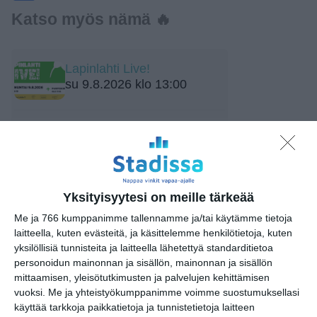
Katso myös nämä 🔥
Lapinlahti Live!
su 9.8.2026 klo 13:00
Storyville Country Festival: Ninni
Poijärvi Trio
su 9.8.2026 klo 15:00
Sointi Jazz Ensemble: Mare
Yksityisyytesi on meille tärkeää
mare (Sointien Kalasatama)
Me ja 766 kumppanimme tallennamme ja/tai käytämme tietoja
su 9.8.2026 klo 15:00
laitteella, kuten evästeitä, ja käsittelemme henkilötietoja, kuten
yksilöllisiä tunnisteita ja laitteella lähetettyä standarditietoa
Euroopasta Etelä-Amerikkaan
personoidun mainonnan ja sisällön, mainonnan ja sisällön
su 9.8.2026 klo 16:00
mittaamisen, yleisötutkimusten ja palvelujen kehittämisen
vuoksi.
Me ja yhteistyökumppanimme voimme suostumuksellasi
käyttää tarkkoja paikkatietoja ja tunnistetietoja laitteen
Etno-Espa 2026