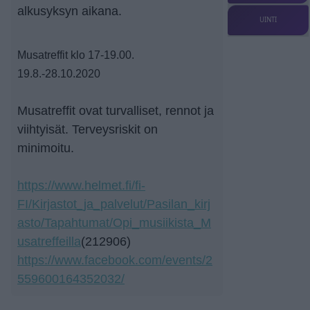
alkusyksyn aikana.
UINTI
Musatreffit
klo 17-
19.00.
19.8.-28.10.2020
Musatreffit ovat turvalliset, rennot ja
viihtyisät. Terveysriskit on
minimoitu.
https://www.helmet.fi/fi-
FI/Kirjastot_ja_palvelut/Pasilan_kirj
asto/Tapahtumat/Opi_musiikista_M
usatreffeilla
(212906)
https://www.facebook.com/events/2
559600164352032/