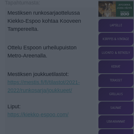
Tapahtumasta:
Mestiksen runkosarjaottelussa
Kiekko-Espoo kohtaa Kooveen
LAPSILLE
Tampereelta.
KIRPPIS & VINTAGE
Ottelu Espoon urheilupuiston
LUONTO & RETKEILY
Metro-Areenalla.
KEIKAT
Mestiksen joukkuetilastot:
TERASSIT
https://mestis.fi/fi/tilastot/2021-
2022/runkosarja/joukkueet/
GRILLAUS
Liput:
SAUNAT
https://kiekko-espoo.com/
UIMARANNAT