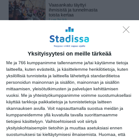
Vaasankatu täyttyi
ihmisistä ja tunnelmasta
toista kertaa
Lue lisää
Näissä Helsingin
Yksityisyytesi on meille tärkeää
satamissa nähdään
kesällä loistoristeilijöitä
Me ja 766 kumppanimme tallennamme ja/tai käytämme tietoja
Lue lisää
laitteella, kuten evästeitä, ja käsittelemme henkilötietoja, kuten
yksilöllisiä tunnisteita ja laitteella lähetettyä standarditietoa
personoidun mainonnan ja sisällön, mainonnan ja sisällön
mittaamisen, yleisötutkimusten ja palvelujen kehittämisen
Onko tässä Helsingin
vuoksi.
Me ja yhteistyökumppanimme voimme suostumuksellasi
upein sporttibaari?
käyttää tarkkoja paikkatietoja ja tunnistetietoja laitteen
Sporttibistrossa
skannauksen avulla. Voit napsauttamalla suostua meidän ja
yleisöryntäys
Lue lisää
kumppaneidemme yllä kuvatulla tavalla suorittamaamme
tietojesi käsittelyyn. Vaihtoehtoisesti voit siirtyä
yksityiskohtaisempiin tietoihin ja muuttaa asetuksiasi ennen
suostumuksesi tai kieltäytymisesi ilmaisemista.
Huomaa, että