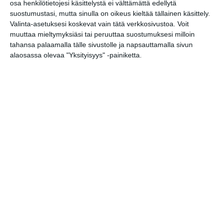
osa henkilötietojesi käsittelystä ei välttämättä edellytä
Michelin-kokki avasi
suostumustasi, mutta sinulla on oikeus kieltää tällainen käsittely.
viihtyisän kesäkeitaan
Helsinkiin
Valinta-asetuksesi koskevat vain tätä verkkosivustoa. Voit
Lue lisää
muuttaa mieltymyksiäsi tai peruuttaa suostumuksesi milloin
tahansa palaamalla tälle sivustolle ja napsauttamalla sivun
alaosassa olevaa "Yksityisyys" -painiketta.
Suljettu Hanasaaren
voimalaitos avautui
yleisölle
Lue lisää
Sunnuntaikirppikset
täyttävät Cafe Regatan
pihan
Lue lisää