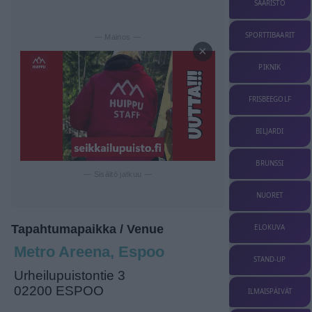
SAARISTO
SPORTTIBAARIT
— Mainos —
×
PIKNIK
FRISBEEGOLF
BILJARDI
BRUNSSI
— Sisältö jatkuu —
NUORET
Tapahtumapaikka / Venue
ELOKUVA
Metro Areena, Espoo
STAND-UP
Urheilupuistontie 3
02200 ESPOO
ILMAISPÄIVÄT