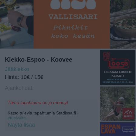
Kiekko-Espoo - Koovee
Jääkiekko
Hinta: 10€ / 15€
Ajankohdat:
Tämä tapahtuma on jo mennyt
Katso tulevia tapahtumia Stadissa.fi
-
etusivulta.
Näytä lisää