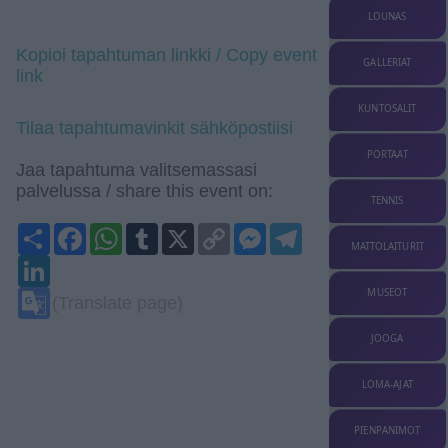
LOUNAS
Kopioi tapahtuman linkki / Copy event
GALLERIAT
link
KUNTOSALIT
Tilaa tapahtumavinkit sähköpostiisi
PORTAAT
Jaa tapahtuma valitsemassasi
palvelussa / share this event on:
TENNIS
Share
Facebook
WhatsApp
Tumblr
X
Copy
Messenger
Telegram
Link
MATTOLAITURIT
LinkedIn
Google
MUSEOT
(Translate page)
Translate
JOOGA
LOMA-AJAT
PIENPANIMOT