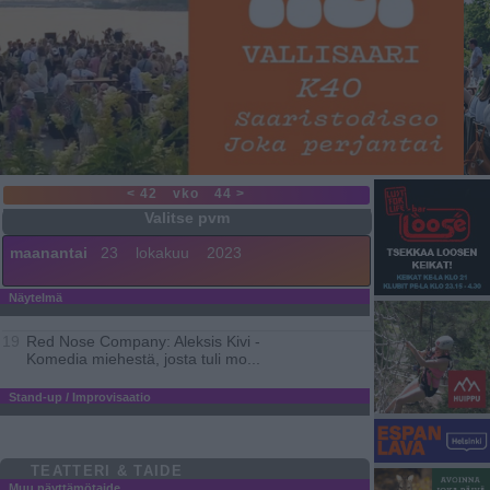
< 42
vko
44 >
maanantai
23
lokakuu
2023
Näytelmä
Red Nose Company: Aleksis Kivi -
19
Komedia miehestä, josta tuli mo
...
Stand-up / Improvisaatio
TEATTERI & TAIDE
Muu näyttämötaide