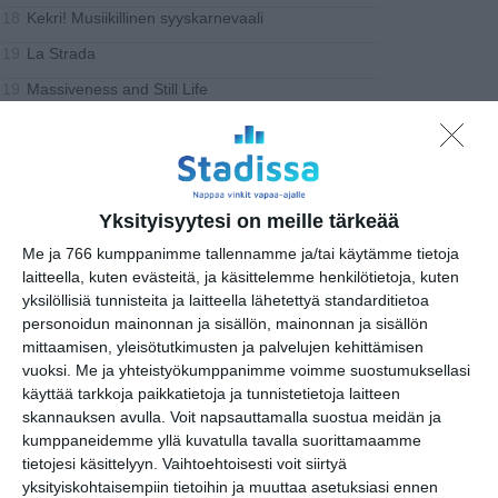
Kekri! Musiikillinen syyskarnevaali
18
La Strada
19
Massiveness and Still Life
19
Johanna Nuutinen Collaborators: Skin
19..
Hunger
Näyttelyt
Yksityisyytesi on meille tärkeää
Me ja 766 kumppanimme tallennamme ja/tai käytämme tietoja
MUSIIKKI
laitteella, kuten evästeitä, ja käsittelemme henkilötietoja, kuten
URHEILU
yksilöllisiä tunnisteita ja laitteella lähetettyä standarditietoa
MUUT MENOT
personoidun mainonnan ja sisällön, mainonnan ja sisällön
mittaamisen, yleisötutkimusten ja palvelujen kehittämisen
torstai
26
lokakuu
2023
vuoksi.
Me ja yhteistyökumppanimme voimme suostumuksellasi
käyttää tarkkoja paikkatietoja ja tunnistetietoja laitteen
Näytelmä
skannauksen avulla. Voit napsauttamalla suostua meidän ja
kumppaneidemme yllä kuvatulla tavalla suorittamaamme
Momo eller kampen om tiden
10
tietojesi käsittelyyn. Vaihtoehtoisesti voit siirtyä
R.E.A.D Reading Drama Festival
yksityiskohtaisempiin tietoihin ja muuttaa asetuksiasi ennen
18