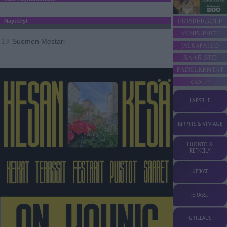
Näyttelyt
Suomen Mestari
19
LAPSILLE
KIRPPIS & VINTAGE
LUONTO &
RETKEILY
KEIKAT
TERASSIT
GRILLAUS