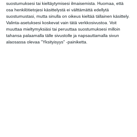
suostumuksesi tai kieltäytymisesi ilmaisemista.
Huomaa, että
Figaros bröllop - Figaron häät
18..
osa henkilötietojesi käsittelystä ei välttämättä edellytä
suostumustasi, mutta sinulla on oikeus kieltää tällainen käsittely.
Red Nose Company: Aleksis Kivi -
19
Komedia miehestä, josta tuli mo
...
Valinta-asetuksesi koskevat vain tätä verkkosivustoa. Voit
muuttaa mieltymyksiäsi tai peruuttaa suostumuksesi milloin
Itkujuhla
19
tahansa palaamalla tälle sivustolle ja napsauttamalla sivun
Elämän ensikertalaisia
19
alaosassa olevaa "Yksityisyys" -painiketta.
Isobroidi/Pikkubroidi
19
Stand-up / Improvisaatio
Groovy Stand Up
19
TEATTERI & TAIDE
Muu näyttämötaide
Kekri! Musiikillinen syyskarnevaali
10
Herra Hakkarainen harrastaa
18
Näyttelyt