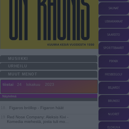
SAUNAT
UIMARANNAT
SAARISTO
SPORTTIBAARIT
MUSIIKKI
PIKNIK
URHEILU
MUUT MENOT
FRISBEEGOLF
tiistai
24
lokakuu
2023
BILJARDI
Näytelmä
BRUNSSI
Figaros bröllop - Figaron häät
18..
NUORET
Red Nose Company: Aleksis Kivi -
19
Komedia miehestä, josta tuli mo
...
ELOKUVA