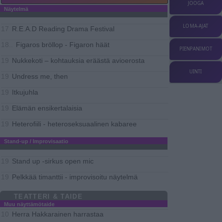
JOOGA
Näytelmä
LOMA-AJAT
R.E.A.D Reading Drama Festival
17
Figaros bröllop - Figaron häät
18..
PIENPANIMOT
Nukkekoti – kohtauksia eräästä avioerosta
19
UINTI
Undress me, then
19
Itkujuhla
19
Elämän ensikertalaisia
19
Heterofiili - heteroseksuaalinen kabaree
19
Stand-up / Improvisaatio
Stand up -sirkus open mic
19
Pelkkää timanttii - improvisoitu näytelmä
19
TEATTERI & TAIDE
Muu näyttämötaide
Herra Hakkarainen harrastaa
10