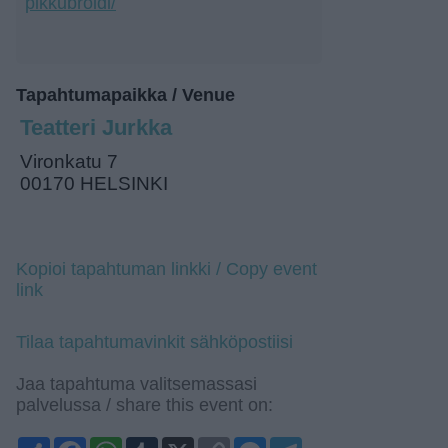
pikkubroidi/
Tapahtumapaikka / Venue
Teatteri Jurkka
Vironkatu 7
00170 HELSINKI
Kopioi tapahtuman linkki / Copy event
link
Tilaa tapahtumavinkit sähköpostiisi
Jaa tapahtuma valitsemassasi
palvelussa / share this event on:
Share
Facebook
WhatsApp
Tumblr
X
Copy
Messenger
Telegram