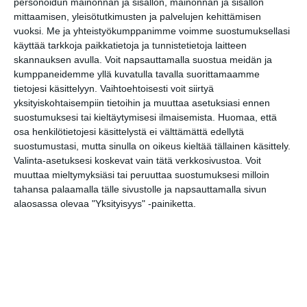
personoidun mainonnan ja sisällön, mainonnan ja sisällön
Häräntappoase -
mittaamisen, yleisötutkimusten ja palvelujen kehittämisen
teatteriesitys
vuoksi.
Me ja yhteistyökumppanimme voimme suostumuksellasi
la 8.8.2026 klo 18:30
käyttää tarkkoja paikkatietoja ja tunnistetietoja laitteen
skannauksen avulla. Voit napsauttamalla suostua meidän ja
kumppaneidemme yllä kuvatulla tavalla suorittamaamme
Raparperitaivas
tietojesi käsittelyyn. Vaihtoehtoisesti voit siirtyä
la 8.8.2026 klo 19:00
yksityiskohtaisempiin tietoihin ja muuttaa asetuksiasi ennen
suostumuksesi tai kieltäytymisesi ilmaisemista.
Huomaa, että
osa henkilötietojesi käsittelystä ei välttämättä edellytä
Muistopäivä - Ihmisiä
suostumustasi, mutta sinulla on oikeus kieltää tällainen käsittely.
historian hirmumyrskyssä
Valinta-asetuksesi koskevat vain tätä verkkosivustoa. Voit
ma 10.8.2026 klo 18:30
muuttaa mieltymyksiäsi tai peruuttaa suostumuksesi milloin
tahansa palaamalla tälle sivustolle ja napsauttamalla sivun
Maukka, Väykkä ja suuri
alaosassa olevaa "Yksityisyys" -painiketta.
seikkailu
to 13.8.2026 klo 18:00
Kjell Westö: Missä kuljimme
kerran
to 13.8.2026 klo 18:30