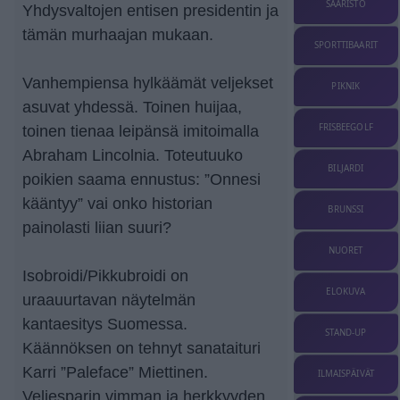
SAARISTO
Yhdysvaltojen entisen presidentin ja
tämän murhaajan mukaan.
SPORTTIBAARIT
Vanhempiensa hylkäämät veljekset
PIKNIK
asuvat yhdessä. Toinen huijaa,
FRISBEEGOLF
toinen tienaa leipänsä imitoimalla
Abraham Lincolnia. Toteutuuko
BILJARDI
poikien saama ennustus: ”Onnesi
kääntyy” vai onko historian
BRUNSSI
painolasti liian suuri?
NUORET
Isobroidi/Pikkubroidi on
ELOKUVA
uraauurtavan näytelmän
kantaesitys Suomessa.
STAND-UP
Käännöksen on tehnyt sanataituri
Karri ”Paleface” Miettinen.
ILMAISPÄIVÄT
Veljesparin vimman ja herkkyyden