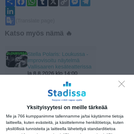
Link
LinkedIn
Google
(Translate page)
Translate
Katso myös nämä 🔥
Stella Polaris: Loukussa -
improvisoitu näytelmä
Vallisaaren kesäteatterissa
la 8.8.2026 klo 14:00
Lapualaisoopperan
kummitus
la 8.8.2026 klo 15:00
Yksityisyytesi on meille tärkeää
Myrskyluodon Maija
Me ja 766 kumppanimme tallennamme ja/tai käytämme tietoja
la 8.8.2026 klo 17:00
laitteella, kuten evästeitä, ja käsittelemme henkilötietoja, kuten
yksilöllisiä tunnisteita ja laitteella lähetettyä standarditietoa