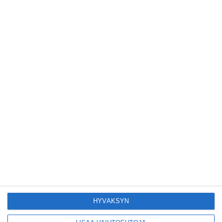
Kruunuvuorensilta
avautui kevyelle
liikenteelle etuajassa
Lue lisää
Kodikas kahvila
Flemarilla yhdistää
kukat ja itse leivotut
pullat
Lue lisää
Pitbull sai lisäkonsertin
Helsinkiin I'm Back -
kiertueelleen
Lue lisää
HYVÄKSYN