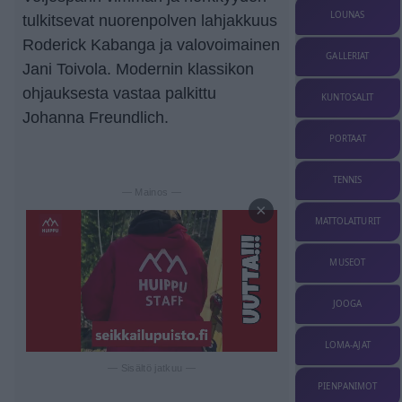
LOUNAS
tulkitsevat nuorenpolven lahjakkuus
Roderick Kabanga ja valovoimainen
GALLERIAT
Jani Toivola. Modernin klassikon
ohjauksesta vastaa palkittu
KUNTOSALIT
Johanna Freundlich.
PORTAAT
TENNIS
— Mainos —
×
MATTOLAITURIT
MUSEOT
JOOGA
LOMA-AJAT
— Sisältö jatkuu —
PIENPANIMOT