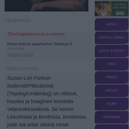
Ajankohdat:
LAPSILLE
Tämä tapahtuma on jo mennyt
KIRPPIS & VINTAGE
Katso tulevia tapahtumia Stadissa.fi
-
etusivulta.
LUONTO & RETKEILY
Näytä lisää
KEIKAT
Tapahtumasta:
Suzan-Lori Parksin
TERASSIT
Isobroidi/Pikkubroidi
GRILLAUS
(Topdog/Underdog) on viiltävä,
hauska ja traaginen komedia
SAUNAT
veljesrakkaudesta. Se kertoo
Lincolnista ja Boothista, broideista,
UIMARANNAT
joille isä antoi vitsinä nimet