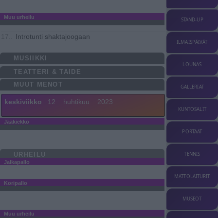
Muu urheilu
STAND-UP
Introtunti shaktajoogaan
17..
ILMAISPÄIVÄT
MUSIIKKI
LOUNAS
TEATTERI & TAIDE
MUUT MENOT
GALLERIAT
keskiviikko
12
huhtikuu
2023
KUNTOSALIT
Jääkiekko
PORTAAT
URHEILU
TENNIS
Jalkapallo
MATTOLAITURIT
Koripallo
MUSEOT
Muu urheilu