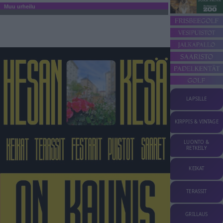
Muu urheilu
LAPSILLE
KIRPPIS & VINTAGE
LUONTO &
RETKEILY
KEIKAT
TERASSIT
GRILLAUS