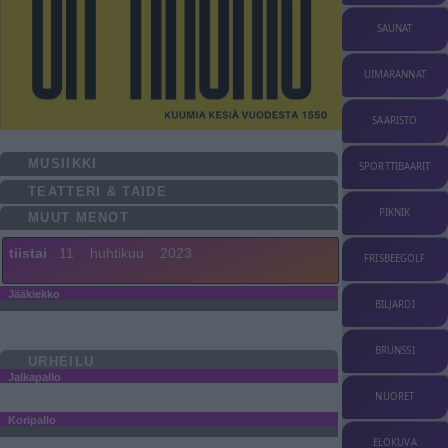
SAUNAT
UIMARANNAT
SAARISTO
MUSIIKKI
SPORTTIBAARIT
TEATTERI & TAIDE
PIKNIK
MUUT MENOT
tiistai
11
huhtikuu
2023
FRISBEEGOLF
Jääkiekko
BILJARDI
BRUNSSI
URHEILU
Jalkapallo
NUORET
Koripallo
ELOKUVA