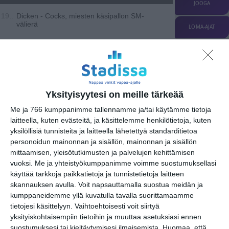
JOOGA
Dicken - Cocks, miesten käsipallon SM-
19..
välierä
LOMA-AJAT
MUSIIKKI
PIENPANIMOT
TEATTERI & TAIDE
MUUT MENOT
UINTI
torstai
13
huhtikuu
2023
Yksityisyytesi on meille tärkeää
Me ja 766 kumppanimme tallennamme ja/tai käytämme tietoja
Jääkiekko
laitteella, kuten evästeitä, ja käsittelemme henkilötietoja, kuten
yksilöllisiä tunnisteita ja laitteella lähetettyä standarditietoa
personoidun mainonnan ja sisällön, mainonnan ja sisällön
URHEILU
mittaamisen, yleisötutkimusten ja palvelujen kehittämisen
Jalkapallo
vuoksi.
Me ja yhteistyökumppanimme voimme suostumuksellasi
käyttää tarkkoja paikkatietoja ja tunnistetietoja laitteen
Koripallo
skannauksen avulla. Voit napsauttamalla suostua meidän ja
kumppaneidemme yllä kuvatulla tavalla suorittamaamme
tietojesi käsittelyyn. Vaihtoehtoisesti voit siirtyä
Muu urheilu
yksityiskohtaisempiin tietoihin ja muuttaa asetuksiasi ennen
suostumuksesi tai kieltäytymisesi ilmaisemista.
Huomaa, että