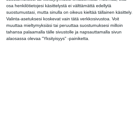
osa henkilötietojesi käsittelystä ei välttämättä edellytä
MUSIIKKI
suostumustasi, mutta sinulla on oikeus kieltää tällainen käsittely.
Valinta-asetuksesi koskevat vain tätä verkkosivustoa. Voit
TEATTERI & TAIDE
muuttaa mieltymyksiäsi tai peruuttaa suostumuksesi milloin
MUUT MENOT
tahansa palaamalla tälle sivustolle ja napsauttamalla sivun
alaosassa olevaa "Yksityisyys" -painiketta.
perjantai
14
huhtikuu
2023
Jääkiekko
URHEILU
Jalkapallo
HIFK - Gnistan
18
Koripallo
Muu urheilu
MUSIIKKI