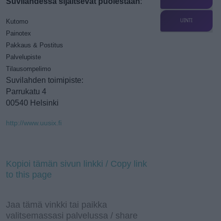
Suvilahdessa sijaitsevat puolestaan
:
UINTI
Kutomo
Painotex
Pakkaus & Postitus
Palvelupiste
Tilausompelimo
Suvilahden toimipiste:
Parrukatu 4
00540 Helsinki
http://www.uusix.fi
Kopioi tämän sivun linkki / Copy link
to this page
Jaa tämä vinkki tai paikka
valitsemassasi palvelussa / share