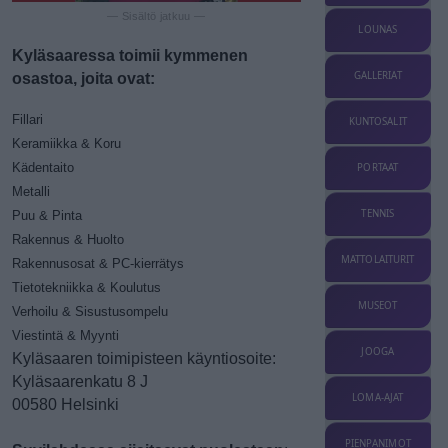
— Sisältö jatkuu —
LOUNAS
Kyläsaaressa toimii kymmenen
osastoa, joita ovat:
GALLERIAT
Fillari
KUNTOSALIT
Keramiikka & Koru
Kädentaito
PORTAAT
Metalli
TENNIS
Puu & Pinta
Rakennus & Huolto
MATTOLAITURIT
Rakennusosat & PC-kierrätys
Tietotekniikka & Koulutus
MUSEOT
Verhoilu & Sisustusompelu
Viestintä & Myynti
JOOGA
Kyläsaaren toimipisteen käyntiosoite:
Kyläsaarenkatu 8 J
LOMA-AJAT
00580 Helsinki
PIENPANIMOT