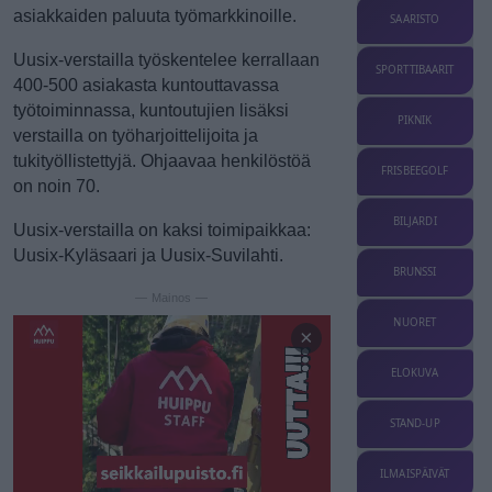
asiakkaiden paluuta työmarkkinoille.
SAARISTO
Uusix-verstailla työskentelee kerrallaan
SPORTTIBAARIT
400-500 asiakasta kuntouttavassa
työtoiminnassa, kuntoutujien lisäksi
PIKNIK
verstailla on työharjoittelijoita ja
tukityöllistettyjä. Ohjaavaa henkilöstöä
FRISBEEGOLF
on noin 70.
BILJARDI
Uusix-verstailla on kaksi toimipaikkaa:
Uusix-Kyläsaari ja Uusix-Suvilahti.
BRUNSSI
— Mainos —
NUORET
×
ELOKUVA
STAND-UP
ILMAISPÄIVÄT