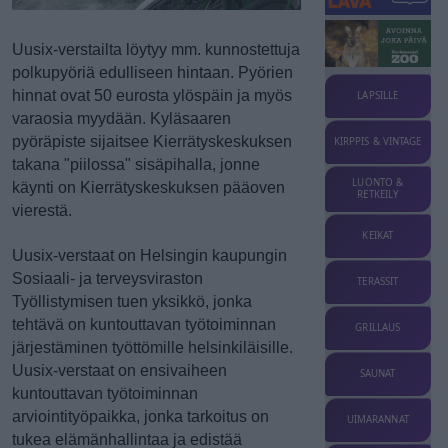
Uusix-verstailta löytyy mm. kunnostettuja
polkupyöriä edulliseen hintaan. Pyörien
hinnat ovat 50 eurosta ylöspäin ja myös
LAPSILLE
varaosia myydään. Kyläsaaren
pyöräpiste sijaitsee Kierrätyskeskuksen
KIRPPIS & VINTAGE
takana "piilossa" sisäpihalla, jonne
LUONTO &
käynti on Kierrätyskeskuksen pääoven
RETKEILY
vierestä.
KEIKAT
Uusix-verstaat on Helsingin kaupungin
Sosiaali- ja terveysviraston
TERASSIT
Työllistymisen tuen yksikkö, jonka
tehtävä on kuntouttavan työtoiminnan
GRILLAUS
järjestäminen työttömille helsinkiläisille.
Uusix-verstaat on ensivaiheen
SAUNAT
kuntouttavan työtoiminnan
arviointityöpaikka, jonka tarkoitus on
UIMARANNAT
tukea elämänhallintaa ja edistää