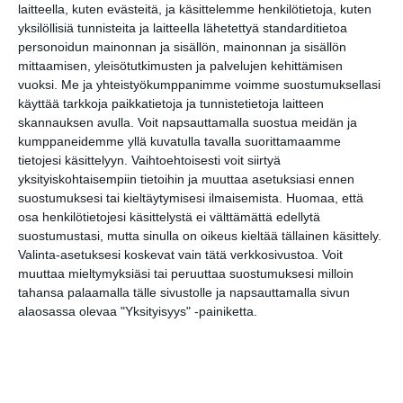
laitteella, kuten evästeitä, ja käsittelemme henkilötietoja, kuten
yksilöllisiä tunnisteita ja laitteella lähetettyä standarditietoa
personoidun mainonnan ja sisällön, mainonnan ja sisällön
mittaamisen, yleisötutkimusten ja palvelujen kehittämisen
vuoksi.
Me ja yhteistyökumppanimme voimme suostumuksellasi
käyttää tarkkoja paikkatietoja ja tunnistetietoja laitteen
Muita kohteita kulmilla
skannauksen avulla. Voit napsauttamalla suostua meidän ja
kumppaneidemme yllä kuvatulla tavalla suorittamaamme
tietojesi käsittelyyn. Vaihtoehtoisesti voit siirtyä
Kallion lukio
yksityiskohtaisempiin tietoihin ja muuttaa asetuksiasi ennen
suostumuksesi tai kieltäytymisesi ilmaisemista.
Huomaa, että
Ravintola Ilma
osa henkilötietojesi käsittelystä ei välttämättä edellytä
Harjun Mori
suostumustasi, mutta sinulla on oikeus kieltää tällainen käsittely.
Valinta-asetuksesi koskevat vain tätä verkkosivustoa. Voit
Kulttuurisauna
muuttaa mieltymyksiäsi tai peruuttaa suostumuksesi milloin
tahansa palaamalla tälle sivustolle ja napsauttamalla sivun
Platito Tapas Bar and Bistro
alaosassa olevaa "Yksityisyys" -painiketta.
(suljettu)
Galleria Kolmas Kerros
Ravintola Wino