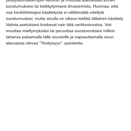
yksityiskohtaisempiin tietoihin ja muuttaa asetuksiasi ennen
suostumuksesi tai kieltäytymisesi ilmaisemista.
Huomaa, että
Muu urheilu
osa henkilötietojesi käsittelystä ei välttämättä edellytä
suostumustasi, mutta sinulla on oikeus kieltää tällainen käsittely.
Seagulls - Karhu Basket, Korisliigan
18..
Valinta-asetuksesi koskevat vain tätä verkkosivustoa. Voit
välierät
muuttaa mieltymyksiäsi tai peruuttaa suostumuksesi milloin
tahansa palaamalla tälle sivustolle ja napsauttamalla sivun
MUSIIKKI
alaosassa olevaa "Yksityisyys" -painiketta.
TEATTERI & TAIDE
MUUT MENOT
perjantai
19
huhtikuu
2024
Jääkiekko
URHEILU
Jalkapallo
Koripallo