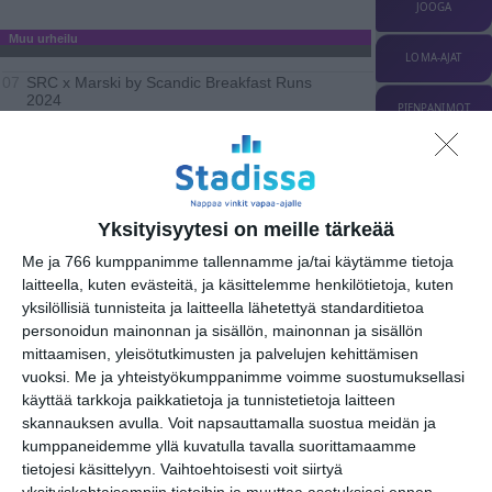
JOOGA
Muu urheilu
LOMA-AJAT
SRC x Marski by Scandic Breakfast Runs
07
2024
PIENPANIMOT
Suomi-Hollanti MM-futsal
18..
UINTI
MUSIIKKI
TEATTERI & TAIDE
Yksityisyytesi on meille tärkeää
MUUT MENOT
Me ja 766 kumppanimme tallennamme ja/tai käytämme tietoja
torstai
18
huhtikuu
2024
laitteella, kuten evästeitä, ja käsittelemme henkilötietoja, kuten
yksilöllisiä tunnisteita ja laitteella lähetettyä standarditietoa
Jääkiekko
personoidun mainonnan ja sisällön, mainonnan ja sisällön
mittaamisen, yleisötutkimusten ja palvelujen kehittämisen
vuoksi.
Me ja yhteistyökumppanimme voimme suostumuksellasi
käyttää tarkkoja paikkatietoja ja tunnistetietoja laitteen
URHEILU
Jalkapallo
skannauksen avulla. Voit napsauttamalla suostua meidän ja
kumppaneidemme yllä kuvatulla tavalla suorittamaamme
Koripallo
tietojesi käsittelyyn. Vaihtoehtoisesti voit siirtyä