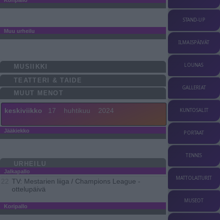
STAND-UP
Muu urheilu
ILMAISPÄIVÄT
LOUNAS
MUSIIKKI
TEATTERI & TAIDE
GALLERIAT
MUUT MENOT
keskiviikko
17
huhtikuu
2024
KUNTOSALIT
Jääkiekko
PORTAAT
TENNIS
URHEILU
Jalkapallo
MATTOLAITURIT
TV: Mestarien liiga / Champions League -
22
ottelupäivä
MUSEOT
Koripallo