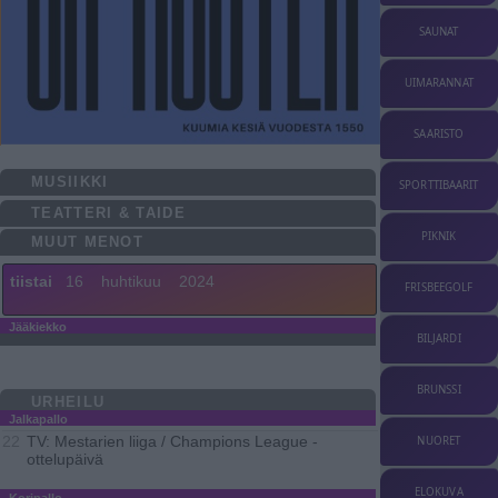
SAUNAT
UIMARANNAT
SAARISTO
MUSIIKKI
SPORTTIBAARIT
TEATTERI & TAIDE
PIKNIK
MUUT MENOT
tiistai
16
huhtikuu
2024
FRISBEEGOLF
Jääkiekko
BILJARDI
BRUNSSI
URHEILU
Jalkapallo
TV: Mestarien liiga / Champions League -
22
NUORET
ottelupäivä
ELOKUVA
Koripallo