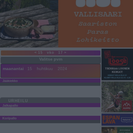
< 15
vko
17 >
maanantai
15
huhtikuu
2024
Jääkiekko
URHEILU
Jalkapallo
Koripallo