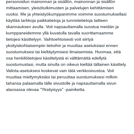
personoidun mainonnan ja sisällön, mainonnan ja sisällön
mittaamisen, yleisötutkimusten ja palvelujen kehittämisen
Pesäpallo: Puna-Mustat –
vuoksi.
Me ja yhteistyökumppanimme voimme suostumuksellasi
Haminan Palloilijat
käyttää tarkkoja paikkatietoja ja tunnistetietoja laitteen
su 9.8.2026 klo 17:00
skannauksen avulla. Voit napsauttamalla suostua meidän ja
kumppaneidemme yllä kuvatulla tavalla suorittamaamme
tietojesi käsittelyyn. Vaihtoehtoisesti voit siirtyä
Olympiastadionin avoimet
yksityiskohtaisempiin tietoihin ja muuttaa asetuksiasi ennen
kenttävuorot
suostumuksesi tai kieltäytymisesi ilmaisemista.
Huomaa, että
ti 11.8.2026 klo 16:00
osa henkilötietojesi käsittelystä ei välttämättä edellytä
suostumustasi, mutta sinulla on oikeus kieltää tällainen käsittely.
Vallilan puistojumpat
Valinta-asetuksesi koskevat vain tätä verkkosivustoa. Voit
to 13.8.2026 klo 18:00
muuttaa mieltymyksiäsi tai peruuttaa suostumuksesi milloin
tahansa palaamalla tälle sivustolle ja napsauttamalla sivun
alaosassa olevaa "Yksityisyys" -painiketta.
Friskis Helsingin
aamulenkki
pe 14.8.2026 klo 07:00
Tokoinranta parkrun
la 15.8.2026 klo 09:30