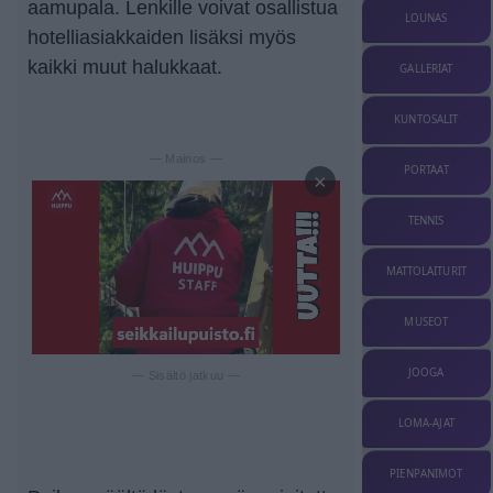
aamupala. Lenkille voivat osallistua
LOUNAS
hotelliasiakkaiden lisäksi myös
kaikki muut halukkaat.
GALLERIAT
KUNTOSALIT
— Mainos —
PORTAAT
×
TENNIS
MATTOLAITURIT
MUSEOT
JOOGA
— Sisältö jatkuu —
LOMA-AJAT
PIENPANIMOT