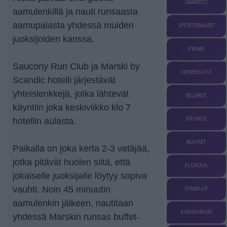
SAARISTO
aamulenkillä ja nauti runsaasta
aamupalasta yhdessä muiden
SPORTTIBAARIT
juoksijoiden kanssa.
PIKNIK
Saucony Run Club ja Marski by
FRISBEEGOLF
Scandic hotelli järjestävät
yhteislenkkejä, jotka lähtevät
BILJARDI
käyntiin joka keskiviikko klo 7
BRUNSSI
hotellin aulasta.
NUORET
Paikalla on joka kerta 2-3 vetäjää,
jotka pitävät huolen siitä, että
ELOKUVA
jokaiselle juoksijalle löytyy sopiva
vauhti. Noin 45 minuutin
STAND-UP
aamulenkin jälkeen, nautitaan
ILMAISPÄIVÄT
yhdessä Marskin runsas buffet-