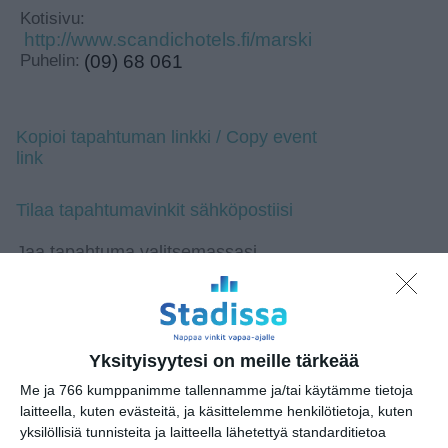
Kotisivu:
http://www.scandichotels.fi/marski
Puhelin:
(09) 68 061
Kopioi tapahtuman linkki / Copy event
link
Tilaa tapahtumavinkit sähköpostiisi
Jaa tapahtuma valitsemassasi
palvelussa / share this event on:
Share
Facebook
WhatsApp
Tumblr
X
Copy
Messenger
Telegram
Link
LinkedIn
Yksityisyytesi on meille tärkeää
Google
(Translate page)
Me ja 766 kumppanimme tallennamme ja/tai käytämme tietoja
Translate
laitteella, kuten evästeitä, ja käsittelemme henkilötietoja, kuten
Katso myös nämä 🔥
yksilöllisiä tunnisteita ja laitteella lähetettyä standarditietoa