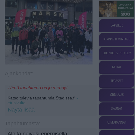
LAPSILLE
KIRPPIS & VINTAGE
LUONTO & RETKEILY
KEIKAT
Ajankohdat:
TERASSIT
Tämä tapahtuma on jo mennyt
GRILLAUS
Katso tulevia tapahtumia Stadissa.fi
-
etusivulta.
SAUNAT
Näytä lisää
UIMARANNAT
Tapahtumasta:
Aloita päiväsi energisellä