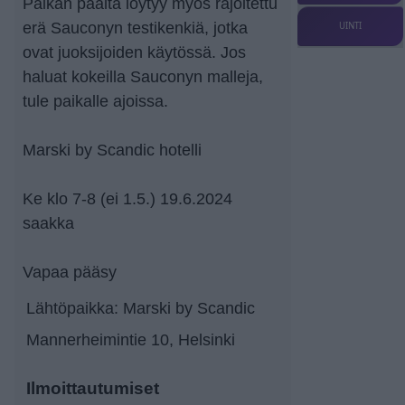
Paikan päältä löytyy myös rajoitettu
erä Sauconyn testikenkiä, jotka
UINTI
ovat juoksijoiden käytössä. Jos
haluat kokeilla Sauconyn malleja,
tule paikalle ajoissa.
Marski by Scandic hotelli
Ke klo 7-8 (ei 1.5.) 19.6.2024
saakka
Vapaa pääsy
Lähtöpaikka: Marski by Scandic
Mannerheimintie 10, Helsinki
Ilmoittautumiset