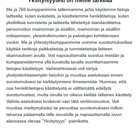
Yksityisyytesi on meille tärkeää
Klubit / Rytmi
Me ja 766 kumppanimme tallennamme ja/tai käytämme tietoja
Lasipalatsikorttelin kesän DJ-illat
15
laitteella, kuten evästeitä, ja käsittelemme henkilötietoja, kuten
yksilöllisiä tunnisteita ja laitteella lähetettyä standarditietoa
Manala Afterwork Jazz feat. Jori Huhtala
17
personoidun mainonnan ja sisällön, mainonnan ja sisällön
Etta
17
mittaamisen, yleisötutkimusten ja palvelujen kehittämisen
vuoksi.
Me ja yhteistyökumppanimme voimme suostumuksellasi
Peela
19
käyttää tarkkoja paikkatietoja ja tunnistetietoja laitteen
Jazz Jam & Brew
19
skannauksen avulla. Voit napsauttamalla suostua meidän ja
kumppaneidemme yllä kuvatulla tavalla suorittamaamme
Linkon terassilive: Paris in Töölö
19
tietojesi käsittelyyn. Vaihtoehtoisesti voit siirtyä
Bileet Wanhalla Kauppakujalla
20
yksityiskohtaisempiin tietoihin ja muuttaa asetuksiasi ennen
suostumuksesi tai kieltäytymisesi ilmaisemista.
Huomaa, että
DJ Avalon
22..
osa henkilötietojesi käsittelystä ei välttämättä edellytä
suostumustasi, mutta sinulla on oikeus kieltää tällainen käsittely.
Muu musiikki
Valinta-asetuksesi koskevat vain tätä verkkosivustoa. Voit
Los Pan Pan
muuttaa mieltymyksiäsi tai peruuttaa suostumuksesi milloin
16
tahansa palaamalla tälle sivustolle ja napsauttamalla sivun
Klassinen
alaosassa olevaa "Yksityisyys" -painiketta.
Kustaanpäivän konsertti
18