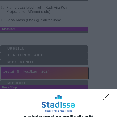
Flame Jazz label night: Kadi Vija Key
18
Project Josu Mämmi (solo)
...
Anna Moss (Usa) @ Saurahuone
19
Klassinen
URHEILU
TEATTERI & TAIDE
MUUT MENOT
torstai
6
kesäkuu
2024
MUSIIKKI
Rock / Pop
Malmin tapahtumakesä 2024
12
Mr. Breathless Trio
19
Sirens of Metal
19