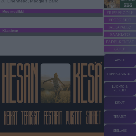
Linenhead, Maggie's Band
20
Muu musiikki
Klassinen
LAPSILLE
KIRPPIS & VINTAGE
LUONTO &
RETKEILY
KEIKAT
TERASSIT
GRILLAUS