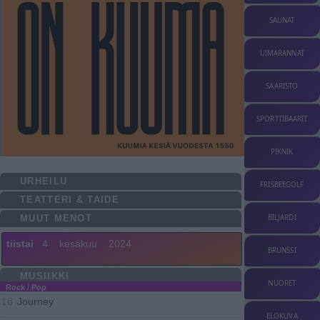
SAUNAT
UIMARANNAT
SAARISTO
SPORTTIBAARIT
PIKNIK
URHEILU
FRISBEEGOLF
TEATTERI & TAIDE
MUUT MENOT
BILJARDI
tiistai
4
kesäkuu
2024
BRUNSSI
MUSIIKKI
NUORET
Rock / Pop
Journey
18
ELOKUVA