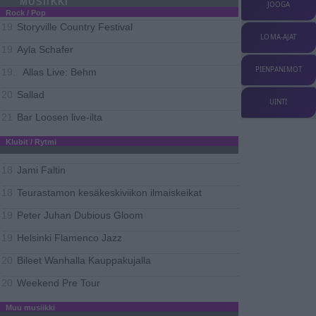
MUSIIKKI
JOOGA
Rock / Pop
Storyville Country Festival
19
LOMA-AJAT
Ayla Schafer
19
PIENPANIMOT
Allas Live: Behm
19..
Sallad
20
UINTI
Bar Loosen live-ilta
21
Klubit / Rytmi
Jami Faltin
18
Teurastamon kesäkeskiviikon ilmaiskeikat
18
Peter Juhan Dubious Gloom
19
Helsinki Flamenco Jazz
19
Bileet Wanhalla Kauppakujalla
20
Weekend Pre Tour
20
Muu musiikki