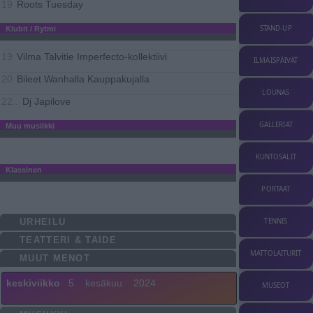
Roots Tuesday
19
STAND-UP
Klubit / Rytmi
Vilma Talvitie Imperfecto-kollektiivi
19
ILMAISPÄIVÄT
Bileet Wanhalla Kauppakujalla
20
LOUNAS
Dj Japilove
22..
GALLERIAT
Muu musiikki
KUNTOSALIT
Klassinen
PORTAAT
URHEILU
TENNIS
TEATTERI & TAIDE
MATTOLAITURIT
MUUT MENOT
keskiviikko
5
kesäkuu
2024
MUSEOT