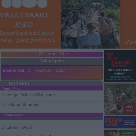
< 22
vko
24 >
maanantai
3
kesäkuu
2024
MUSIIKKI
Rock / Pop
Helge Tallqvist Bluesjamit
19
Hilland Mondays
19
Klubit / Rytmi
Zheani (Aus)
19