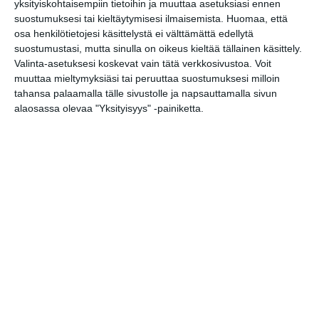
yksityiskohtaisempiin tietoihin ja muuttaa asetuksiasi ennen
pe 14.8.2026 klo 22:00
suostumuksesi tai kieltäytymisesi ilmaisemista.
Huomaa, että
osa henkilötietojesi käsittelystä ei välttämättä edellytä
Stoned Statues, Atlas
suostumustasi, mutta sinulla on oikeus kieltää tällainen käsittely.
la 15.8.2026 klo 20:00
Valinta-asetuksesi koskevat vain tätä verkkosivustoa. Voit
muuttaa mieltymyksiäsi tai peruuttaa suostumuksesi milloin
tahansa palaamalla tälle sivustolle ja napsauttamalla sivun
Northlane (Aus)
alaosassa olevaa "Yksityisyys" -painiketta.
su 16.8.2026 klo 18:00
Mendo Monday
ma 17.8.2026 klo 19:00
Eesa & Väinö Honkanen – Taiteiden
yön parhaan näköalan keikka
to 20.8.2026 klo 20:00
Pambikallio
to 20.8.2026 klo 21:00