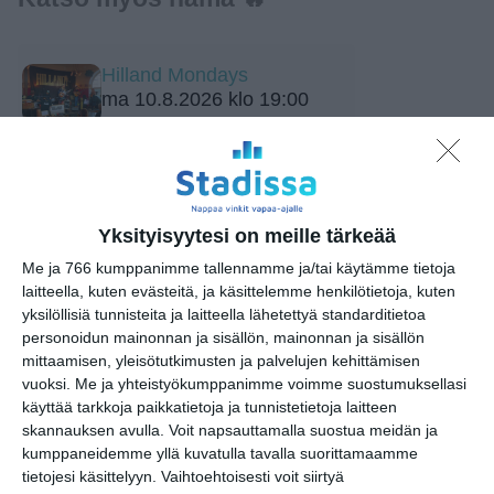
Hilland Mondays
ma 10.8.2026 klo 19:00
Liput myyntiin: Weezer -
The Gathering
ke 12.8.2026 klo 11:00
Yksityisyytesi on meille tärkeää
Bar Loosen live-ilta
Me ja 766 kumppanimme tallennamme ja/tai käytämme tietoja
to 13.8.2026 klo 20:00
laitteella, kuten evästeitä, ja käsittelemme henkilötietoja, kuten
yksilöllisiä tunnisteita ja laitteella lähetettyä standarditietoa
personoidun mainonnan ja sisällön, mainonnan ja sisällön
Sellon Kesäterassin bändi-
mittaamisen, yleisötutkimusten ja palvelujen kehittämisen
illat
vuoksi.
Me ja yhteistyökumppanimme voimme suostumuksellasi
pe 14.8.2026 klo 15:30
käyttää tarkkoja paikkatietoja ja tunnistetietoja laitteen
skannauksen avulla. Voit napsauttamalla suostua meidän ja
kumppaneidemme yllä kuvatulla tavalla suorittamaamme
Wallu's Little Friday - Free
tietojesi käsittelyyn. Vaihtoehtoisesti voit siirtyä
Live Music