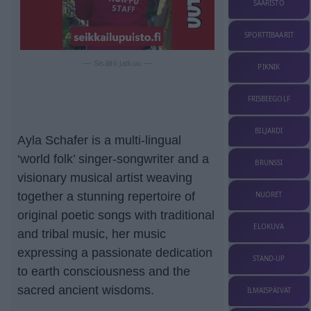
SAARISTO
SPORTTIBAARIT
— Sisältö jatkuu —
PIKNIK
FRISBEEGOLF
BILJARDI
Ayla Schafer is a multi-lingual
‘world folk’ singer-songwriter and a
BRUNSSI
visionary musical artist weaving
together a stunning repertoire of
NUORET
original poetic songs with traditional
ELOKUVA
and tribal music, her music
expressing a passionate dedication
STAND-UP
to earth consciousness and the
sacred ancient wisdoms.
ILMAISPÄIVÄT