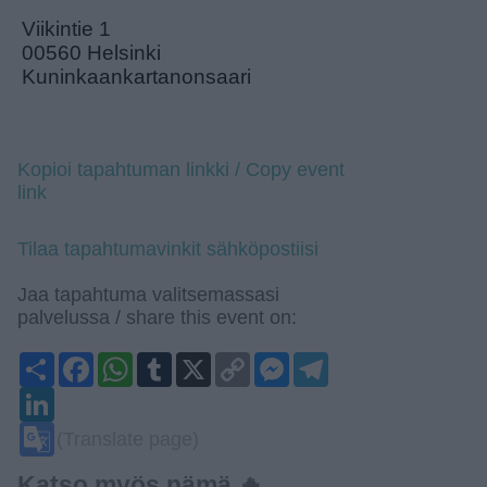
Viikintie 1
00560 Helsinki
Kuninkaankartanonsaari
Kopioi tapahtuman linkki / Copy event
link
Tilaa tapahtumavinkit sähköpostiisi
Jaa tapahtuma valitsemassasi
palvelussa / share this event on:
Share
Facebook
WhatsApp
Tumblr
X
Copy
Messenger
Telegram
Link
LinkedIn
Google
(Translate page)
Translate
Katso myös nämä 🔥