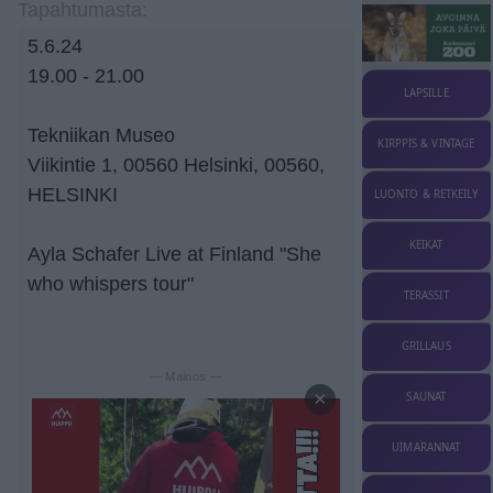
Tapahtumasta:
5.6.24
19.00 - 21.00
LAPSILLE
Tekniikan Museo
KIRPPIS & VINTAGE
Viikintie 1, 00560 Helsinki, 00560,
HELSINKI
LUONTO & RETKEILY
KEIKAT
Ayla Schafer Live at Finland "She
who whispers tour"
TERASSIT
GRILLAUS
— Mainos —
×
SAUNAT
UIMARANNAT