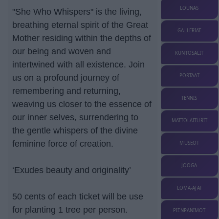
LOUNAS
"She Who Whispers" is the living,
breathing eternal spirit of the Great
GALLERIAT
Mother residing within the depths of
our being and woven and
KUNTOSALIT
intertwined with all existence. Join
PORTAAT
us on a profound journey of
remembering and returning,
TENNIS
weaving us closer to the essence of
our inner selves, surrendering to
MATTOLAITURIT
the gentle whispers of the divine
feminine force of creation.
MUSEOT
JOOGA
‘Exudes beauty and originality’
LOMA-AJAT
50 cents of each ticket will be use
for planting 1 tree per person.
PIENPANIMOT