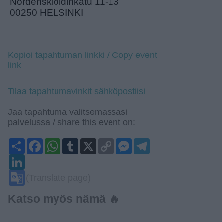
Nordenskiöldinkatu 11-13
00250 HELSINKI
Kopioi tapahtuman linkki / Copy event
link
Tilaa tapahtumavinkit sähköpostiisi
Jaa tapahtuma valitsemassasi
palvelussa / share this event on:
Share
Facebook
WhatsApp
Tumblr
X
Copy
Messenger
Telegram
Link
LinkedIn
Google
(Translate page)
Translate
Katso myös nämä 🔥