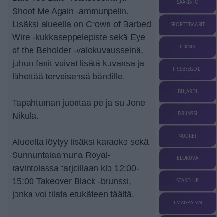
SAARISTO
Shoot Me Again -ammunpelin.
Lisäksi alueella on Crown of Barbed
SPORTTIBAARIT
Wire -kukkaseppelepiste sekä Eye
PIKNIK
of the Beholder -valokuvausseinä,
johon fanit voivat lisätä kuvansa ja
FRISBEEGOLF
lähettää terveisensä bändille.
BILJARDI
Tapahtuman juontaa pe ja su Jone
BRUNSSI
Nikula.
NUORET
Alueelta löytyy lisäksi karaoke sekä
Sunnuntaiaamuna Royal-
ELOKUVA
ravintolassa tarjoillaan klo 12:00-
15:00 Takeover Black -brunssi,
STAND-UP
jonka voi tilata etukäteen täältä.
ILMAISPÄIVÄT