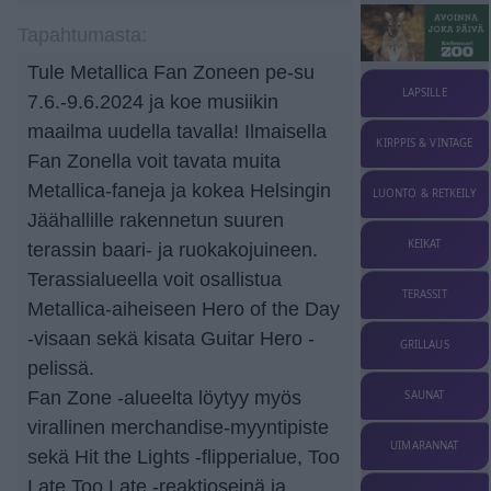
Tapahtumasta:
Tule Metallica Fan Zoneen pe-su
LAPSILLE
7.6.-9.6.2024 ja koe musiikin
maailma uudella tavalla! Ilmaisella
KIRPPIS & VINTAGE
Fan Zonella voit tavata muita
Metallica-faneja ja kokea Helsingin
LUONTO & RETKEILY
Jäähallille rakennetun suuren
KEIKAT
terassin baari- ja ruokakojuineen.
Terassialueella voit osallistua
TERASSIT
Metallica-aiheiseen Hero of the Day
-visaan sekä kisata Guitar Hero -
GRILLAUS
pelissä.
Fan Zone -alueelta löytyy myös
SAUNAT
virallinen merchandise-myyntipiste
UIMARANNAT
sekä Hit the Lights -flipperialue, Too
Late Too Late -reaktioseinä ja