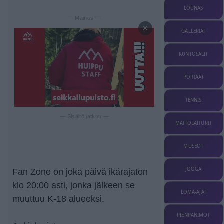
LOUNAS
— Mainos —
×
GALLERIAT
KUNTOSALIT
PORTAAT
TENNIS
— Sisältö jatkuu —
MATTOLAITURIT
MUSEOT
JOOGA
Fan Zone on joka päivä ikärajaton
klo 20:00 asti, jonka jälkeen se
LOMA-AJAT
muuttuu K-18 alueeksi.
PIENPANIMOT