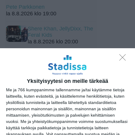
Pete Parkkonen
la 8.8.2026 klo 19:00
Shere Khan, JellyDixx, The
Feral Kids
la 8.8.2026 klo 20:00
Bar Loosen live-ilta
la 8.8.2026 klo 21:00
Yksityisyytesi on meille tärkeää
Mendo Monday
ma 10.8.2026 klo 19:00
Me ja 766 kumppanimme tallennamme ja/tai käytämme tietoja
laitteella, kuten evästeitä, ja käsittelemme henkilötietoja, kuten
yksilöllisiä tunnisteita ja laitteella lähetettyä standarditietoa
Liput myyntiin: Weezer -
personoidun mainonnan ja sisällön, mainonnan ja sisällön
The Gathering
mittaamisen, yleisötutkimusten ja palvelujen kehittämisen
ke 12.8.2026 klo 11:00
vuoksi.
Me ja yhteistyökumppanimme voimme suostumuksellasi
käyttää tarkkoja paikkatietoja ja tunnistetietoja laitteen
Juho "Kihara" Pitkänen Jam
skannauksen avulla. Voit napsauttamalla suostua meidän ja