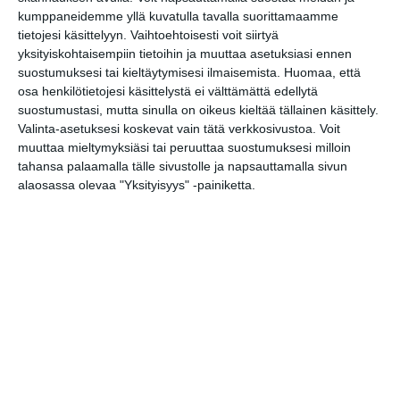
to 13.8.2026 klo 18:00
kumppaneidemme yllä kuvatulla tavalla suorittamaamme
tietojesi käsittelyyn. Vaihtoehtoisesti voit siirtyä
yksityiskohtaisempiin tietoihin ja muuttaa asetuksiasi ennen
Kotiteollisuus
suostumuksesi tai kieltäytymisesi ilmaisemista.
Huomaa, että
pe 14.8.2026 klo 20:00
osa henkilötietojesi käsittelystä ei välttämättä edellytä
suostumustasi, mutta sinulla on oikeus kieltää tällainen käsittely.
Valinta-asetuksesi koskevat vain tätä verkkosivustoa. Voit
Stoned Statues, Atlas
muuttaa mieltymyksiäsi tai peruuttaa suostumuksesi milloin
la 15.8.2026 klo 20:00
tahansa palaamalla tälle sivustolle ja napsauttamalla sivun
alaosassa olevaa "Yksityisyys" -painiketta.
Northlane (Aus)
su 16.8.2026 klo 18:00
Hilland Mondays
ma 17.8.2026 klo 19:00