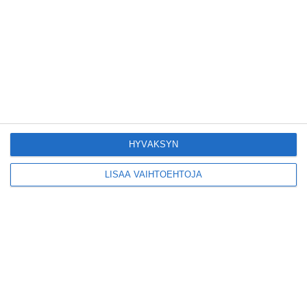
Pitbull sai lisäkonsertin
Helsinkiin I'm Back -
kiertueelleen
Lue lisää
Yleisölle avattu 112-
HYVÄKSYN
vuotiaan laivan sauna
antaa pehmeät löylyt
Lue lisää
LISÄÄ VAIHTOEHTOJA
Tämän leipomo-
kahvilan
karjalanpiirakoilla on
EU-sertifikaatti
Lue lisää