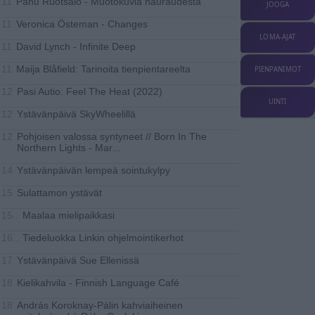
Panu Ruotsalo - Muotokuvia hauraudesta
11
JOOGA
Veronica Östeman - Changes
11
LOMA-AJAT
David Lynch - Infinite Deep
11
Maija Blåfield: Tarinoita tienpientareelta
11
PIENPANIMOT
Pasi Autio: Feel The Heat (2022)
12
UINTI
Ystävänpäivä SkyWheelillä
12
Pohjoisen valossa syntyneet // Born In The
12
Northern Lights - Mar
...
Ystävänpäivän lempeä sointukylpy
14
Sulattamon ystävät
15
Maalaa mielipaikkasi
15..
Tiedeluokka Linkin ohjelmointikerhot
16..
Ystävänpäivä Sue Ellenissä
17
Kielikahvila - Finnish Language Café
18
András Koroknay-Pálin kahviaiheinen
18