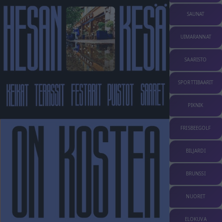
SAUNAT
UIMARANNAT
SAARISTO
SPORTTIBAARIT
PIKNIK
FRISBEEGOLF
BILJARDI
BRUNSSI
NUORET
ELOKUVA