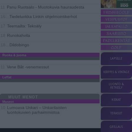
Panu Ruotsalo - Muotokuvia hauraudesta
11
Tiedeluokka Linkin ohjelmointikerhot
16..
Teemailta: Tekoäly
17
Runokahvila
18
Dildobingo
18..
Ruoka & juoma
LAPSILLE
Vene Båt -venemessut
11
KIRPPIS & VINTAGE
Leffat
LUONTO &
RETKEILY
MUUT MENOT
KEIKAT
Museot
Lumoava Unkari – Unkarilaisten
10
luontokuvien parhaimmistoa
TERASSIT
GRILLAUS