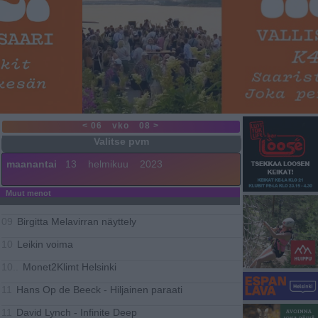
< 06
vko
08 >
maanantai
13
helmikuu
2023
Muut menot
Birgitta Melavirran näyttely
09
Leikin voima
10
Monet2Klimt Helsinki
10..
Hans Op de Beeck - Hiljainen paraati
11
David Lynch - Infinite Deep
11