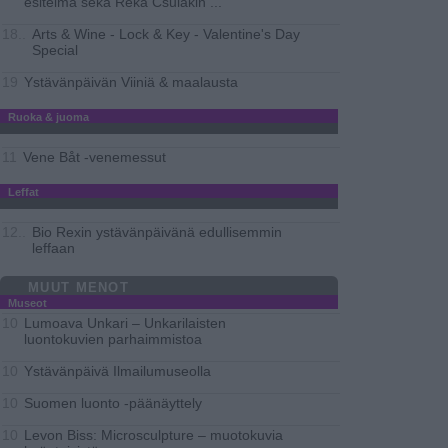
esitelmä sekä Réka Csulakin
...
Arts & Wine - Lock & Key - Valentine's Day
18..
Special
Ystävänpäivän Viiniä & maalausta
19
Ruoka & juoma
Vene Båt -venemessut
11
Leffat
Bio Rexin ystävänpäivänä edullisemmin
12..
leffaan
MUUT MENOT
Museot
Lumoava Unkari – Unkarilaisten
10
luontokuvien parhaimmistoa
Ystävänpäivä Ilmailumuseolla
10
Suomen luonto -päänäyttely
10
Levon Biss: Microsculpture – muotokuvia
10