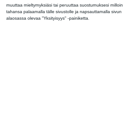
muuttaa mieltymyksiäsi tai peruuttaa suostumuksesi milloin
Levon Biss: Microsculpture – muotokuvia
10
tahansa palaamalla tälle sivustolle ja napsauttamalla sivun
hyönteisistä
alaosassa olevaa "Yksityisyys" -painiketta.
MUSIIKKI
URHEILU
TEATTERI & TAIDE
torstai
16
helmikuu
2023
Muut menot
Tee myrtsille kaverille palvelus -päivä
08
Birgitta Melavirran näyttely
09
Leikin voima
10
Markus Copper
10
Monet2Klimt Helsinki
10..
Hans Op de Beeck - Hiljainen paraati
11