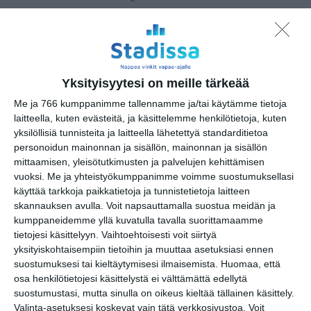
Pohjoisen valossa syntyneet // Born In The
12
Northern Lights - Mar
...
Pasi Autio: Feel The Heat (2022)
12
Tiedeluokka Linkin ohjelmointikerhot
16..
Yksityisyytesi on meille tärkeää
Drink and Draw -piirustusillat
17
Me ja 766 kumppanimme tallennamme ja/tai käytämme tietoja
Kansallismuseolla
laitteella, kuten evästeitä, ja käsittelemme henkilötietoja, kuten
Viiniä & Maalausta
19
yksilöllisiä tunnisteita ja laitteella lähetettyä standarditietoa
personoidun mainonnan ja sisällön, mainonnan ja sisällön
Ruoka & juoma
mittaamisen, yleisötutkimusten ja palvelujen kehittämisen
vuoksi.
Me ja yhteistyökumppanimme voimme suostumuksellasi
Vene Båt -venemessut
11
käyttää tarkkoja paikkatietoja ja tunnistetietoja laitteen
skannauksen avulla. Voit napsauttamalla suostua meidän ja
Leffat
kumppaneidemme yllä kuvatulla tavalla suorittamaamme
tietojesi käsittelyyn. Vaihtoehtoisesti voit siirtyä
yksityiskohtaisempiin tietoihin ja muuttaa asetuksiasi ennen
MUUT MENOT
suostumuksesi tai kieltäytymisesi ilmaisemista.
Huomaa, että
Museot
Lumoava Unkari – Unkarilaisten
10
osa henkilötietojesi käsittelystä ei välttämättä edellytä
luontokuvien parhaimmistoa
suostumustasi, mutta sinulla on oikeus kieltää tällainen käsittely.
Valinta-asetuksesi koskevat vain tätä verkkosivustoa. Voit
Suomen luonto -päänäyttely
10