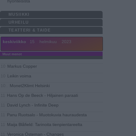
hyönteisistä
MUSIIKKI
URHEILU
TEATTERI & TAIDE
keskiviikko
15
helmikuu
2023
Muut menot
Markus Copper
10
Leikin voima
10
Monet2Klimt Helsinki
10..
Hans Op de Beeck - Hiljainen paraati
11
David Lynch - Infinite Deep
11
Panu Ruotsalo - Muotokuvia hauraudesta
11
Maija Blåfield: Tarinoita tienpientareelta
11
Veronica Östeman - Changes
11