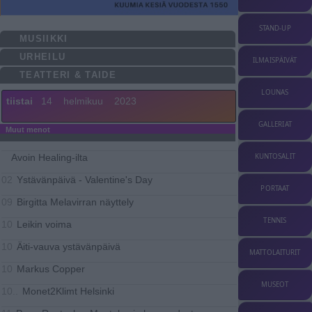
STAND-UP
MUSIIKKI
URHEILU
ILMAISPÄIVÄT
TEATTERI & TAIDE
LOUNAS
tiistai
14
helmikuu
2023
GALLERIAT
Muut menot
Avoin Healing-ilta
KUNTOSALIT
Ystävänpäivä - Valentine's Day
02
PORTAAT
Birgitta Melavirran näyttely
09
TENNIS
Leikin voima
10
Äiti-vauva ystävänpäivä
10
MATTOLAITURIT
Markus Copper
10
MUSEOT
Monet2Klimt Helsinki
10..