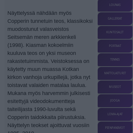
LOUNAS
Näyttelyssä nähdään myös
GALLERIAT
Copperin tunnetuin teos, klassikoksi
muodostunut valasveistos
KUNTOSALIT
Seitsemän meren arkkienkeli
(1998). Kiasman kokoelmiin
PORTAAT
kuuluva teos on yksi museon
TENNIS
rakastetuimmista. Veistoksessa on
käytetty muun muassa Kotkan
MATTOLAITURIT
kirkon vanhoja urkupillejä, jotka nyt
toistavat valaiden matalaa laulua.
MUSEOT
Mukana myös harvemmin julkisesti
esitettyjä videodokumentteja
JOOGA
taiteilijasta 1990-luvulta sekä
LOMA-AJAT
Copperin taidokkaita piirustuksia.
Näyttelyn teokset ajoittuvat vuosiin
PIENPANIMOT