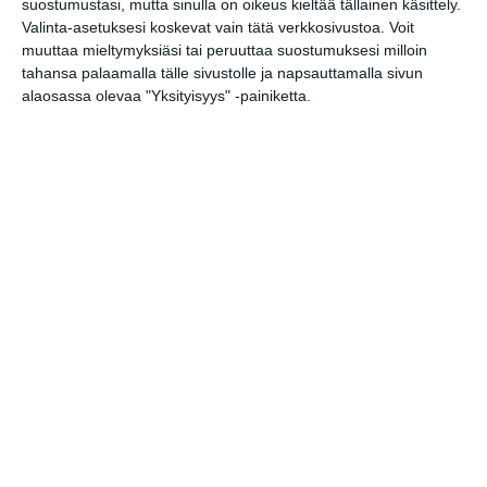
(Translate page)
suostumustasi, mutta sinulla on oikeus kieltää tällainen käsittely.
Translate
Valinta-asetuksesi koskevat vain tätä verkkosivustoa. Voit
Katso myös nämä 🔥
muuttaa mieltymyksiäsi tai peruuttaa suostumuksesi milloin
tahansa palaamalla tälle sivustolle ja napsauttamalla sivun
alaosassa olevaa "Yksityisyys" -painiketta.
Helsinki Cruising
pe 7.8.2026 klo 17:00
Opastus kokoelmiin:
Tutkimusmatkojen aarteet
la 8.8.2026 klo 10:00
Liputuspäivä: mille nyt
liputetaan?
su 9.8.2026 klo 08:00
Keskustelua valokuvaamisesta:
vieraana Jacky Law
ti 11.8.2026 klo 18:30