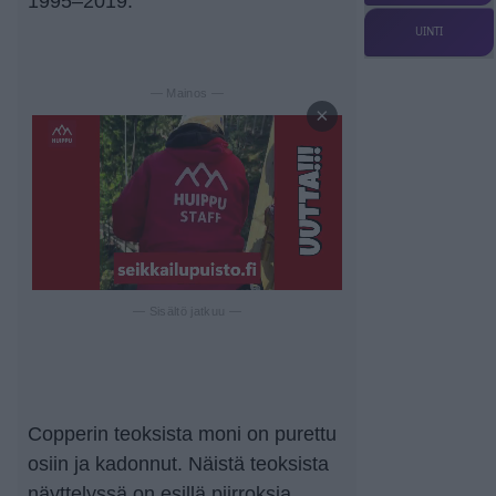
1995–2019.
UINTI
— Mainos —
×
— Sisältö jatkuu —
Copperin teoksista moni on purettu
osiin ja kadonnut. Näistä teoksista
näyttelyssä on esillä piirroksia,