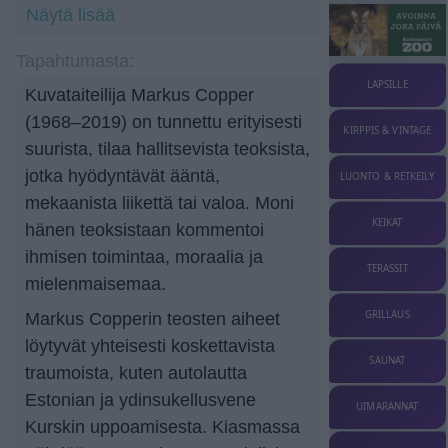
Näytä lisää
Tapahtumasta:
LAPSILLE
Kuvataiteilija Markus Copper
(1968–2019) on tunnettu erityisesti
KIRPPIS & VINTAGE
suurista, tilaa hallitsevista teoksista,
jotka hyödyntävät ääntä,
LUONTO & RETKEILY
mekaanista liikettä tai valoa. Moni
KEIKAT
hänen teoksistaan kommentoi
ihmisen toimintaa, moraalia ja
TERASSIT
mielenmaisemaa.
GRILLAUS
Markus Copperin teosten aiheet
löytyvät yhteisesti koskettavista
SAUNAT
traumoista, kuten autolautta
Estonian ja ydinsukellusvene
UIMARANNAT
Kurskin uppoamisesta. Kiasmassa