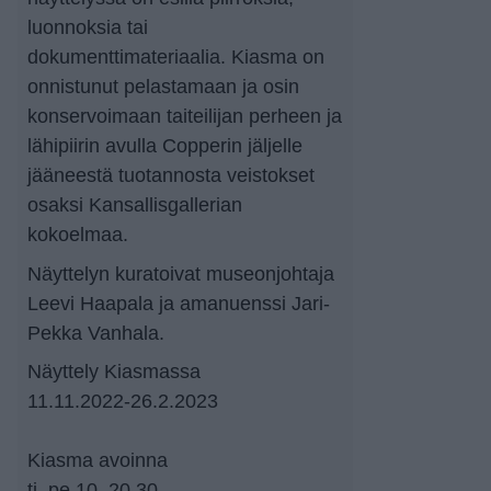
luonnoksia tai
dokumenttimateriaalia. Kiasma on
onnistunut pelastamaan ja osin
konservoimaan taiteilijan perheen ja
lähipiirin avulla Copperin jäljelle
jääneestä tuotannosta veistokset
osaksi Kansallisgallerian
kokoelmaa.
Näyttelyn kuratoivat museonjohtaja
Leevi Haapala ja amanuenssi Jari-
Pekka Vanhala.
Näyttely Kiasmassa
11.11.2022-26.2.2023
Kiasma avoinna
ti–pe 10–20.30