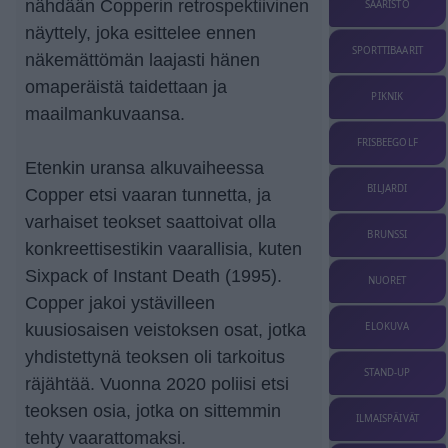
nähdään Copperin retrospektiivinen
SAARISTO
näyttely, joka esittelee ennen
SPORTTIBAARIT
näkemättömän laajasti hänen
omaperäistä taidettaan ja
PIKNIK
maailmankuvaansa.
FRISBEEGOLF
Etenkin uransa alkuvaiheessa
BILJARDI
Copper etsi vaaran tunnetta, ja
varhaiset teokset saattoivat olla
BRUNSSI
konkreettisestikin vaarallisia, kuten
Sixpack of Instant Death (1995).
NUORET
Copper jakoi ystävilleen
kuusiosaisen veistoksen osat, jotka
ELOKUVA
yhdistettynä teoksen oli tarkoitus
STAND-UP
räjähtää. Vuonna 2020 poliisi etsi
teoksen osia, jotka on sittemmin
ILMAISPÄIVÄT
tehty vaarattomaksi.