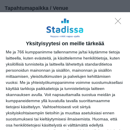
Tapahtumapaikka / Venue
Kiasma, nykytaiteen museo
Mannerheiminaukio 2
00100 Helsinki
Yksityisyytesi on meille tärkeää
Me ja 766 kumppanimme tallennamme ja/tai käytämme tietoja
Kopioi tapahtuman linkki / Copy event
laitteella, kuten evästeitä, ja käsittelemme henkilötietoja, kuten
link
yksilöllisiä tunnisteita ja laitteella lähetettyä standarditietoa
personoidun mainonnan ja sisällön, mainonnan ja sisällön
mittaamisen, yleisötutkimusten ja palvelujen kehittämisen
Tilaa tapahtumavinkit sähköpostiisi
vuoksi.
Me ja yhteistyökumppanimme voimme suostumuksellasi
käyttää tarkkoja paikkatietoja ja tunnistetietoja laitteen
Jaa tapahtuma valitsemassasi
skannauksen avulla. Voit napsauttamalla suostua meidän ja
palvelussa / share this event on:
kumppaneidemme yllä kuvatulla tavalla suorittamaamme
tietojesi käsittelyyn. Vaihtoehtoisesti voit siirtyä
Share
Facebook
WhatsApp
Tumblr
X
Copy
Messenger
Telegram
yksityiskohtaisempiin tietoihin ja muuttaa asetuksiasi ennen
Link
LinkedIn
suostumuksesi tai kieltäytymisesi ilmaisemista.
Huomaa, että
osa henkilötietojesi käsittelystä ei välttämättä edellytä
Google