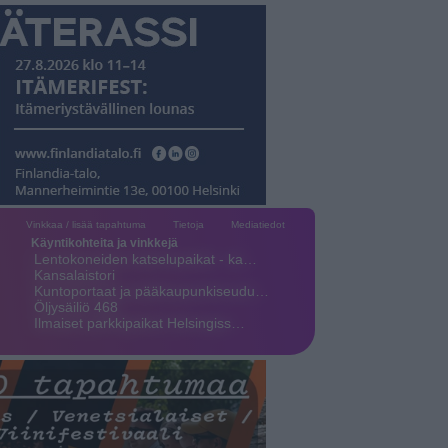
Vinkkaa / lisää tapahtuma
Tietoja
Mediatiedot
Käyntikohteita ja vinkkejä
Lentokoneiden katselupaikat - ka…
Kansalaistori
Kuntoportaat ja pääkaupunkiseudu…
Öljysäiliö 468
Ilmaiset parkkipaikat Helsingiss…