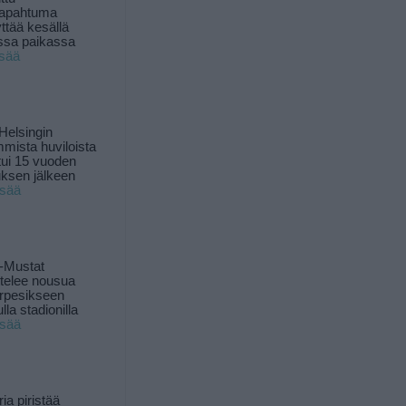
tapahtuma
yttää kesällä
ssa paikassa
isää
Helsingin
mista huviloista
ui 15 vuoden
ksen jälkeen
isää
-Mustat
ttelee nousua
rpesikseen
lla stadionilla
isää
ia piristää