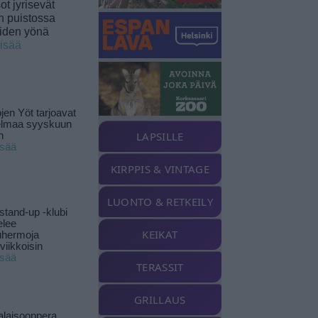
t jyrisevät
in puistossa
eiden yönä
lisää
jen Yöt tarjoavat
elmaa syyskuun
LAPSILLE
n
isää
KIRPPIS & VINTAGE
LUONTO & RETKEILY
stand-up -klubi
elee
KEIKAT
uhermoja
viikkoisin
isää
TERASSIT
GRILLAUS
alaisooppera