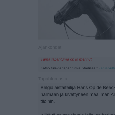
Ajankohdat:
Tämä tapahtuma on jo mennyt
Katso tulevia tapahtumia Stadissa.fi
-etusivult
Tapahtumasta:
Belgialaistaiteilija Hans Op de Bee
harmaan ja kivettyneen maailman A
tiloihin.