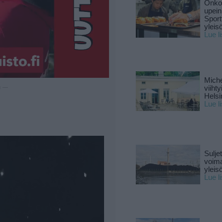
Onko 
upein
Sport
yleis
Lue l
Miche
viiht
u —
Helsi
Lue l
Sulje
voima
yleisö
Lue l