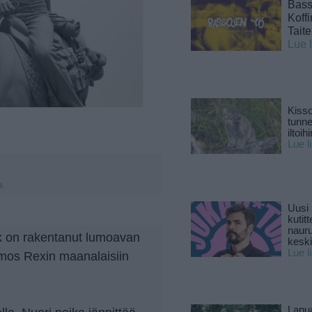
Basso
Koff
Tait
Lue 
Kisso
tunn
iltoihi
Lue l
a.
Uusi 
kutitt
naur
ck on rakentanut lumoavan
keski
Lue l
mos Rexin maanalaisiin
Lapu