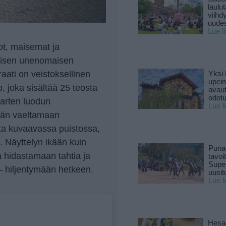
laulu
viihd
uude
Lue l
t, maisemat ja
koisen unenomaisen
aati on veistoksellinen
Yksi 
upeim
 joka sisältää 25 teosta
avaut
odotu
varten luodun
Lue l
ijän vaeltamaan
ita kuvaavassa puistossa,
n. Näyttelyn ikään kuin
Puna
 hidastamaan tahtia ja
tavoi
Supe
 hiljentymään hetkeen.
uusitu
Lue l
Hesar