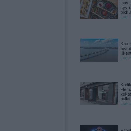
ihast
syyri
pikku
Lue l
Kruun
avaut
liike
Lue l
Kodik
Flema
kukat 
pullat
Lue l
Pitbul