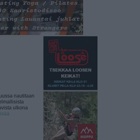
uussa nautitaan
lmallisista
uvista ulkona
lisää