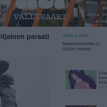
ljainen paraati
Amos Rex
Mannerheimintie 22
00100 Helsinki
Elok
tunne
elok
Lue 