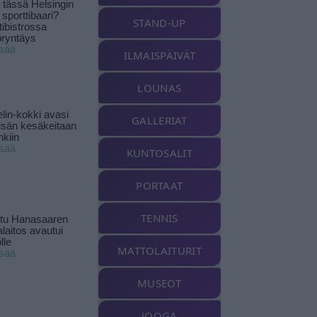
tässä Helsingin
 sporttibaari?
STAND-UP
tibistrossa
öryntäys
isää
ILMAISPÄIVÄT
LOUNAS
lin-kokki avasi
GALLERIAT
yisän kesäkeitaan
nkiin
isää
KUNTOSALIT
PORTAAT
TENNIS
ttu Hanasaaren
laitos avautui
lle
MATTOLAITURIT
isää
MUSEOT
JOOGA