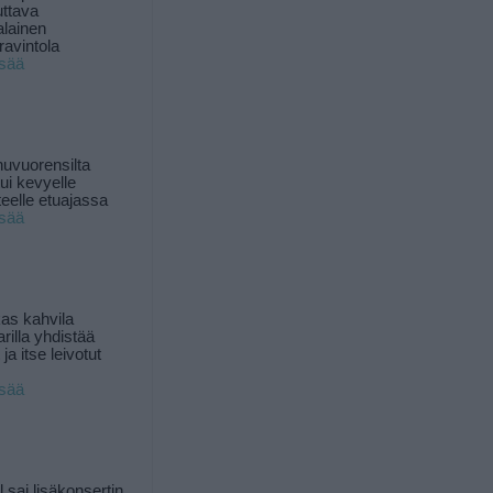
uttava
alainen
ravintola
isää
uvuorensilta
ui kevyelle
nteelle etuajassa
isää
as kahvila
rilla yhdistää
ja itse leivotut
isää
l sai lisäkonsertin