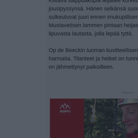
Kiiltävä saippuakupla leijailee korkea
jousipyssynsä. Hänen selkänsä suor
sulkeutuvat juuri ennen imukupillis
Mustavetisen lammen pintaan heijas
lipuvasta lautasta, jolla lepää tyttö.
Op de Beeckin luoman kuvitteellise
harmaita. Tilanteet ja hetket on tunni
on jähmettynyt paikoilleen.
— Mainos 