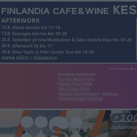
Sääennusteet 🌧 ☼
Suosittuja tapahtumia
Puotila Block Party
Rastila Fest 2026
Etno-Espa 2026
Vantaa Vauhti Kiihtyy! -festivaa…
Hellsinki Metal Festival