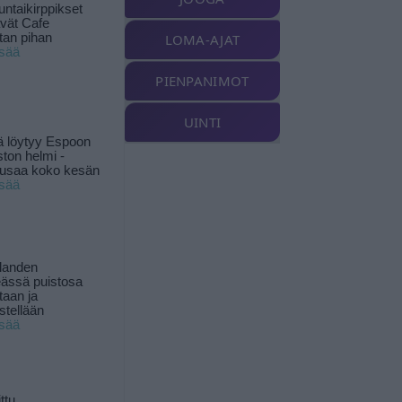
ntaikirppikset
ävät Cafe
tan pihan
LOMA-AJAT
isää
PIENPANIMOT
UINTI
ä löytyy Espoon
ston helmi -
musaa koko kesän
isää
landen
ässä puistosa
taan ja
istellään
isää
ttu