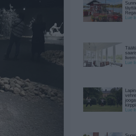
Sunnu
täytt
Rega
Lue l
Täält
saari
live
Lue l
Lapin
vehre
jooga
kirpp
Lue l
Suosi