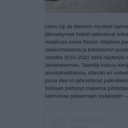
Hans Op de Beeckin mystiset hahmo
jähmettyneet hetket rakentavat eri
maailman Amos Rexiin. Hiljainen par
mielenmaisema ja kokonainen puisto,
vuosilta 2015–2022 sekä näyttelyä 
äänimaiseman. Taiteilija kutsuu käv
arvoituksellisessa, elämän eri vaihe
jossa liike on jähmettynyt paikoillee
tuhkaan peittynyt maisema johdattaa
kannustaa peilaamaan sisäänpäin —