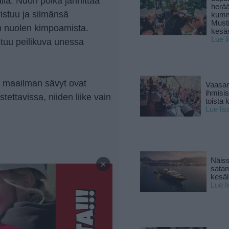
lla. Nuori poika jännittää
herä
istuu ja silmänsä
kumm
Must
en nuolen kimpoamista.
kesä
Lue l
tuu peilikuva unessa
n maailman sävyt ovat
Vaasan
ihmisi
stettavissa, niiden liike vain
toista 
Lue lis
—
Näiss
×
sata
kesäll
Lue l