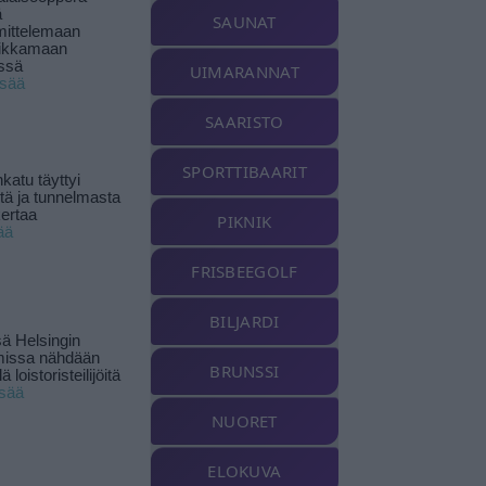
ä
SAUNAT
ittelemaan
ikkamaan
ssä
UIMARANNAT
isää
SAARISTO
SPORTTIBAARIT
katu täyttyi
stä ja tunnelmasta
kertaa
PIKNIK
ää
FRISBEEGOLF
BILJARDI
ä Helsingin
missa nähdään
BRUNSSI
ä loistoristeilijöitä
isää
NUORET
ELOKUVA