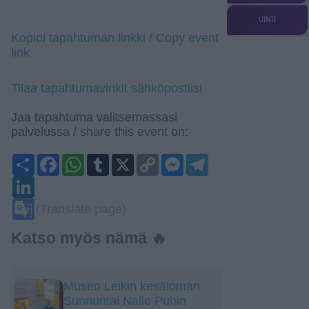
UINTI
Kopioi tapahtuman linkki / Copy event
link
Tilaa tapahtumavinkit sähköpostiisi
Jaa tapahtuma valitsemassasi
palvelussa / share this event on:
Share
Facebook
WhatsApp
Tumblr
X
Copy
Messenger
Telegram
Link
LinkedIn
Google
(Translate page)
Translate
Katso myös nämä 🔥
Museo Leikin kesäloman
Sunnuntai Nalle Puhin