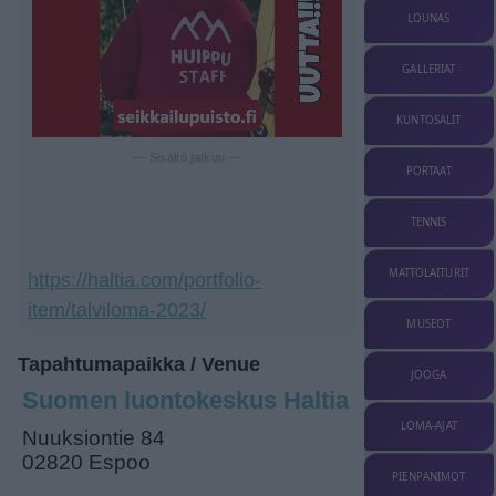
LOUNAS
GALLERIAT
KUNTOSALIT
— Sisältö jatkuu —
PORTAAT
TENNIS
MATTOLAITURIT
https://haltia.com/portfolio-
item/talviloma-2023/
MUSEOT
Tapahtumapaikka / Venue
JOOGA
Suomen luontokeskus Haltia
LOMA-AJAT
Nuuksiontie 84
02820 Espoo
PIENPANIMOT