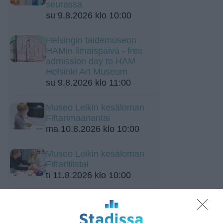
seurassa
su 9.8.2026 klo 10:00
Helsingin taidemuseon
HAMin ilmaispäivä - free
admission day to HAM
Helsinki Art Museum
su 9.8.2026 klo 11:00
Museo Leikin kesäloman
Fiftarimaanantai
ma 10.8.2026 klo 10:00
Museo Leikin kesäloman
Fiftaritiistai
ti 11.8.2026 klo 10:00
Guided tour in English at Finnish
Aviation Museum
ti 11.8.2026 klo 15:00