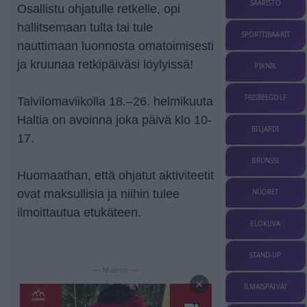
SAARISTO
Osallistu ohjatulle retkelle, opi
hallitsemaan tulta tai tule
SPORTTIBAARIT
nauttimaan luonnosta omatoimisesti
ja kruunaa retkipäiväsi löylyissä!
PIKNIK
FRISBEEGOLF
Talvilomaviikolla 18.–26. helmikuuta
Haltia on avoinna joka päivä klo 10-
BILJARDI
17.
BRUNSSI
Huomaathan, että ohjatut aktiviteetit
ovat maksullisia ja niihin tulee
NUORET
ilmoittautua etukäteen.
ELOKUVA
STAND-UP
— Mainos —
×
ILMAISPÄIVÄT