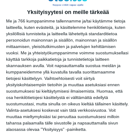
Yksityisyytesi on meille tärkeää
Barnens söndag: Pyttelilla Pilotens
lärokurs och introduktion till
Me ja 766 kumppanimme tallennamme ja/tai käytämme tietoja
flygradioteknik
laitteella, kuten evästeitä, ja käsittelemme henkilötietoja, kuten
su 16.8.2026 klo 13:00
yksilöllisiä tunnisteita ja laitteella lähetettyä standarditietoa
personoidun mainonnan ja sisällön, mainonnan ja sisällön
mittaamisen, yleisötutkimusten ja palvelujen kehittämisen
Yleisöopastus Suomen
vuoksi.
Me ja yhteistyökumppanimme voimme suostumuksellasi
Ilmailumuseossa
käyttää tarkkoja paikkatietoja ja tunnistetietoja laitteen
ti 18.8.2026 klo 13:00
skannauksen avulla. Voit napsauttamalla suostua meidän ja
kumppaneidemme yllä kuvatulla tavalla suorittamaamme
Final Call: Saab Draken
tietojesi käsittelyyn. Vaihtoehtoisesti voit siirtyä
ke 19.8.2026 klo 17:00
yksityiskohtaisempiin tietoihin ja muuttaa asetuksiasi ennen
suostumuksesi tai kieltäytymisesi ilmaisemista.
Huomaa, että
osa henkilötietojesi käsittelystä ei välttämättä edellytä
suostumustasi, mutta sinulla on oikeus kieltää tällainen käsittely.
Valinta-asetuksesi koskevat vain tätä verkkosivustoa. Voit
muuttaa mieltymyksiäsi tai peruuttaa suostumuksesi milloin
tahansa palaamalla tälle sivustolle ja napsauttamalla sivun
alaosassa olevaa "Yksityisyys" -painiketta.