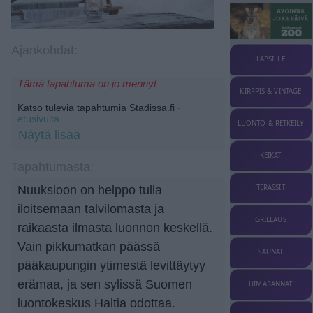
Ajankohdat:
LAPSILLE
Tämä tapahtuma on jo mennyt
KIRPPIS & VINTAGE
Katso tulevia tapahtumia Stadissa.fi
-
etusivulta.
LUONTO & RETKEILY
Näytä lisää
KEIKAT
Tapahtumasta:
TERASSIT
Nuuksioon on helppo tulla
iloitsemaan talvilomasta ja
GRILLAUS
raikaasta ilmasta luonnon keskellä.
Vain pikkumatkan päässä
SAUNAT
pääkaupungin ytimestä levittäytyy
erämaa, ja sen sylissä Suomen
UIMARANNAT
luontokeskus Haltia odottaa.