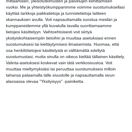
mittaamisen, yleisötutkimusten ja palvelujen kehittämisen
keskiviikkoisin
vuoksi.
Me ja yhteistyökumppanimme voimme suostumuksellasi
Lue lisää
käyttää tarkkoja paikkatietoja ja tunnistetietoja laitteen
skannauksen avulla. Voit napsauttamalla suostua meidän ja
kumppaneidemme yllä kuvatulla tavalla suorittamaamme
Lapualaisooppera
tietojesi käsittelyyn. Vaihtoehtoisesti voit siirtyä
herää
kummittelemaan
yksityiskohtaisempiin tietoihin ja muuttaa asetuksiasi ennen
Mustikkamaan
suostumuksesi tai kieltäytymisesi ilmaisemista.
Huomaa, että
kesässä
osa henkilötietojesi käsittelystä ei välttämättä edellytä
Lue lisää
suostumustasi, mutta sinulla on oikeus kieltää tällainen käsittely.
Valinta-asetuksesi koskevat vain tätä verkkosivustoa. Voit
muuttaa mieltymyksiäsi tai peruuttaa suostumuksesi milloin
Vaasankatu täyttyi
tahansa palaamalla tälle sivustolle ja napsauttamalla sivun
ihmisistä ja
tunnelmasta toista
alaosassa olevaa "Yksityisyys" -painiketta.
kertaa
Lue lisää
Näissä Helsingin
satamissa nähdään
kesällä
loistoristeilijöitä
Lue lisää