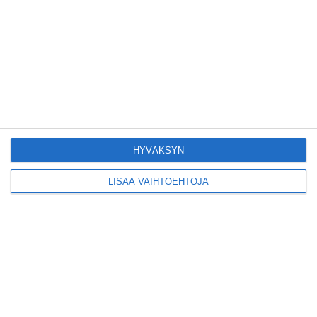
Suosittu esitys tekee
joukkue- voimistelun
kääntöpuolia
näkyväksi
Lue lisää
Yrjönkadun uimahalli
avautui pitkän
HYVÄKSYN
odotuksen jälkeen
Lue lisää
LISÄÄ VAIHTOEHTOJA
Tämä lavarunous-
ilta on tiettävästi
ainoa laatuaan koko
maailmassa
Lue lisää