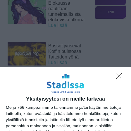
Elokuussa
nautitaan
UINTI
tunnelmallisista
elokuvista ulkona
Lue lisää
Bassot jyrisevät
Koffin puistossa
Taiteiden yönä
Lue lisää
Kissojen Yöt
tarjoavat tunnelmaa
syyskuun iltoihin
Yksityisyytesi on meille tärkeää
Lue lisää
Me ja 766 kumppanimme tallennamme ja/tai käytämme tietoja
laitteella, kuten evästeitä, ja käsittelemme henkilötietoja, kuten
yksilöllisiä tunnisteita ja laitteella lähetettyä standarditietoa
Uusi stand-up -klubi
personoidun mainonnan ja sisällön, mainonnan ja sisällön
kutittelee
nauruhermoja