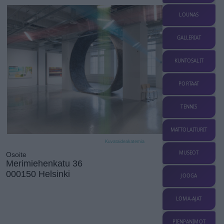
LOUNAS
GALLERIAT
KUNTOSALIT
PORTAAT
TENNIS
MATTOLAITURIT
Kuvataideakatemia
MUSEOT
Osoite
Merimiehenkatu 36
000150 Helsinki
JOOGA
LOMA-AJAT
PIENPANIMOT