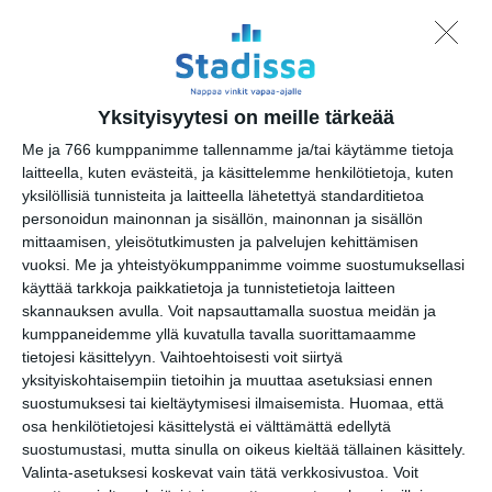
Kolmas linja
Yksityisyytesi on meille tärkeää
Me ja 766 kumppanimme tallennamme ja/tai käytämme tietoja
laitteella, kuten evästeitä, ja käsittelemme henkilötietoja, kuten
yksilöllisiä tunnisteita ja laitteella lähetettyä standarditietoa
personoidun mainonnan ja sisällön, mainonnan ja sisällön
mittaamisen, yleisötutkimusten ja palvelujen kehittämisen
vuoksi.
Me ja yhteistyökumppanimme voimme suostumuksellasi
käyttää tarkkoja paikkatietoja ja tunnistetietoja laitteen
skannauksen avulla. Voit napsauttamalla suostua meidän ja
kumppaneidemme yllä kuvatulla tavalla suorittamaamme
tietojesi käsittelyyn. Vaihtoehtoisesti voit siirtyä
yksityiskohtaisempiin tietoihin ja muuttaa asetuksiasi ennen
suostumuksesi tai kieltäytymisesi ilmaisemista.
Huomaa, että
Intercom Design
osa henkilötietojesi käsittelystä ei välttämättä edellytä
suostumustasi, mutta sinulla on oikeus kieltää tällainen käsittely.
Osoite
Vanha talvitie 14
Valinta-asetuksesi koskevat vain tätä verkkosivustoa. Voit