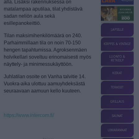
alla. Lisäksi rakennuksessa on
matalampaa aputilaa, tilat yhdistävä
sadan neliön aula sekä
esillepanokeittiö.
LAPSILLE
Tilan maksimihenkilömäärä on 240.
Parhaimmillaan tila on noin 70-150
KIRPPIS & VINTAGE
hengen tapahtumissa. Agroksenmäen
holvikellari soveltuu erinomaisesti myös
LUONTO &
RETKEILY
näyttely- ja minimessukäyttöön.
KEIKAT
Juhlatilan osoite on Vanha talvitie 14.
Vuokra-aika ulottuu aamuyhdeksästä
TERASSIT
seuraavaan aamuun kello kuuteen.
GRILLAUS
https://www.intercom.fi/
SAUNAT
UIMARANNAT