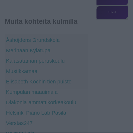
UINTI
Muita kohteita kulmilla
Åshöjdens Grundskola
Merihaan Kylätupa
Kalasataman peruskoulu
Mustikkamaa
Elisabeth Kochin tien puisto
Kumpulan maauimala
Diakonia-ammattikorkeakoulu
Helsinki Piano Lab Pasila
Verstas247