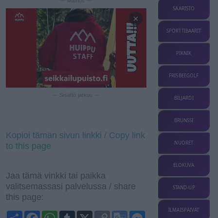
— Mainos —
SAARISTO
×
SPORTTIBAARIT
PIKNIK
FRISBEEGOLF
— Sisältö jatkuu —
BILJARDI
BRUNSSI
Kopioi tämän sivun linkki / Copy link
NUORET
to this page
ELOKUVA
Jaa tämä vinkki tai paikka
valitsemassasi palvelussa / share
STAND-UP
this page:
ILMAISPÄIVÄT
S
F
W
T
X
C
G
M