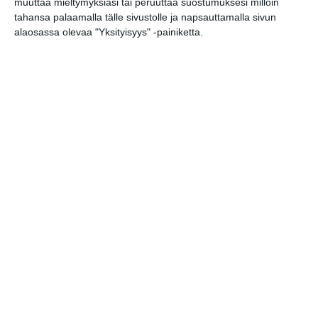
00580 Helsinki
muuttaa mieltymyksiäsi tai peruuttaa suostumuksesi milloin
tahansa palaamalla tälle sivustolle ja napsauttamalla sivun
alaosassa olevaa "Yksityisyys" -painiketta.
Kissojen Yöt
tarjoavat tunnelmaa
syyskuun iltoihin
Lue lisää
Uusi stand-up -klubi
kutittelee
nauruhermoja
keskiviikkoisin
Lue lisää
Lapualaisooppera
herää
kummittelemaan
Mustikkamaan
kesässä