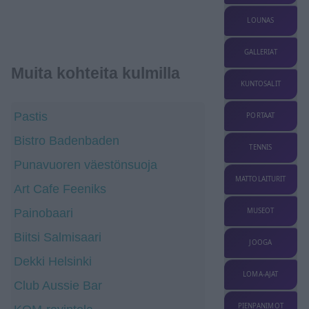
LOUNAS
GALLERIAT
Muita kohteita kulmilla
KUNTOSALIT
Pastis
PORTAAT
Bistro Badenbaden
TENNIS
Punavuoren väestönsuoja
MATTOLAITURIT
Art Cafe Feeniks
Painobaari
MUSEOT
Biitsi Salmisaari
JOOGA
Dekki Helsinki
LOMA-AJAT
Club Aussie Bar
PIENPANIMOT