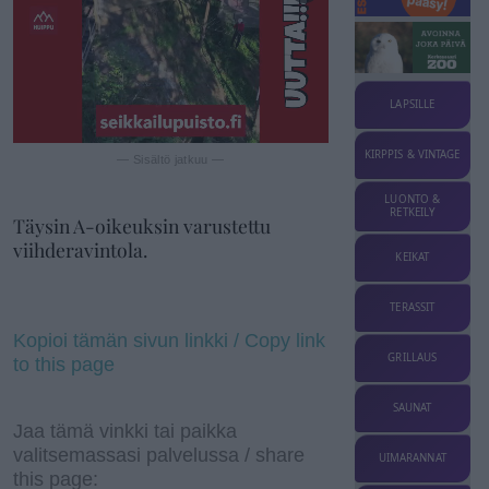
LAPSILLE
KIRPPIS & VINTAGE
— Sisältö jatkuu —
LUONTO &
RETKEILY
Täysin A-oikeuksin varustettu
viihderavintola.
KEIKAT
TERASSIT
Kopioi tämän sivun linkki / Copy link
GRILLAUS
to this page
SAUNAT
Jaa tämä vinkki tai paikka
valitsemassasi palvelussa / share
UIMARANNAT
this page: