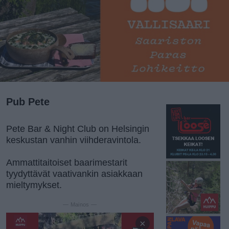
Pub Pete
Pete Bar & Night Club on Helsingin
keskustan vanhin viihderavintola.
Ammattitaitoiset baarimestarit
tyydyttävät vaativankin asiakkaan
mieltymykset.
— Mainos —
×