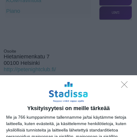
KOM-ravintola
Piano
UINTI
Osoite
Hietaniemenkatu 7
00100 Helsinki
http://petenightclub.fi/
Kissojen Yöt
Yksityisyytesi on meille tärkeää
tarjoavat tunnelmaa
syyskuun iltoihin
Me ja 766 kumppanimme tallennamme ja/tai käytämme tietoja
Lue lisää
laitteella, kuten evästeitä, ja käsittelemme henkilötietoja, kuten
yksilöllisiä tunnisteita ja laitteella lähetettyä standarditietoa
personoidun mainonnan ja sisällön, mainonnan ja sisällön