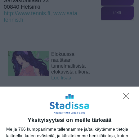
Sarvastonkaari 23
00840 Helsinki
http://www.tennis.fi, www.sata-
UINTI
tennis.fi
Elokuussa
nautitaan
tunnelmallisista
elokuvista ulkona
Lue lisää
Bassot jyrisevät
Koffin puistossa
Taiteiden yönä
Lue lisää
Yksityisyytesi on meille tärkeää
Me ja 766 kumppanimme tallennamme ja/tai käytämme tietoja
laitteella, kuten evästeitä, ja käsittelemme henkilötietoja, kuten