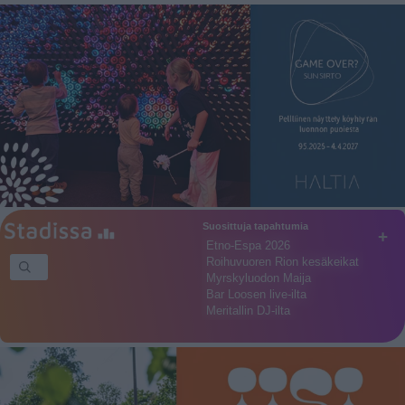
Suosittuja tapahtumia
+
Etno-Espa 2026
Roihuvuoren Rion kesäkeikat
Myrskyluodon Maija
Bar Loosen live-ilta
Meritallin DJ-ilta