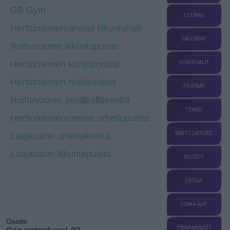
GB Gym
LOUNAS
Herttoniemenrannan liikuntahalli
GALLERIAT
Roihuvuoren liikuntapuisto
Herttoniemen kuntoportaat
KUNTOSALIT
Herttoniemen mäkikeskus
PORTAAT
Roihuvuoren pesäpallokenttä
TENNIS
Herttoniemenrannan urheilupuisto
MATTOLAITURIT
Laajasalon urheilukenttä
Laajasalon liikuntapuisto
MUSEOT
JOOGA
LOMA-AJAT
Osoite
PIENPANIMOT