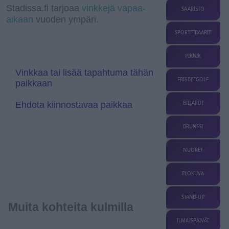
a
I
a
r
l
Stadissa.fi tarjoaa
vinkkejä vapaa-
SAARISTO
m
n
n
e
aikaan
vuoden ympäri.
s
T
l
r
SPORTTIBAARIT
a
a
t
n
e
s
PIKNIK
l
a
Vinkkaa tai lisää tapahtuma tähän
t
FRISBEEGOLF
paikkaan
e
Ehdota kiinnostavaa paikkaa
BILJARDI
BRUNSSI
NUORET
ELOKUVA
STAND-UP
Muita kohteita kulmilla
ILMAISPÄIVÄT