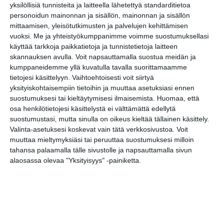
Kissojen Yöt
yksilöllisiä tunnisteita ja laitteella lähetettyä standarditietoa
tarjoavat tunnelmaa
personoidun mainonnan ja sisällön, mainonnan ja sisällön
syyskuun iltoihin
mittaamisen, yleisötutkimusten ja palvelujen kehittämisen
Lue lisää
vuoksi.
Me ja yhteistyökumppanimme voimme suostumuksellasi
käyttää tarkkoja paikkatietoja ja tunnistetietoja laitteen
skannauksen avulla. Voit napsauttamalla suostua meidän ja
Uusi stand-up -klubi
kumppaneidemme yllä kuvatulla tavalla suorittamaamme
kutittelee
tietojesi käsittelyyn. Vaihtoehtoisesti voit siirtyä
nauruhermoja
yksityiskohtaisempiin tietoihin ja muuttaa asetuksiasi ennen
keskiviikkoisin
Lue lisää
suostumuksesi tai kieltäytymisesi ilmaisemista.
Huomaa, että
osa henkilötietojesi käsittelystä ei välttämättä edellytä
suostumustasi, mutta sinulla on oikeus kieltää tällainen käsittely.
Lapualaisooppera
Valinta-asetuksesi koskevat vain tätä verkkosivustoa. Voit
herää
muuttaa mieltymyksiäsi tai peruuttaa suostumuksesi milloin
kummittelemaan
tahansa palaamalla tälle sivustolle ja napsauttamalla sivun
Mustikkamaan
kesässä
alaosassa olevaa "Yksityisyys" -painiketta.
Lue lisää
Vaasankatu täyttyi
ihmisistä ja
tunnelmasta toista