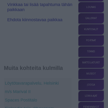
a
Vinkkaa tai lisää tapahtuma tähän
t
LOUNAS
paikkaan
e
GALLERIAT
Ehdota kiinnostavaa paikkaa
KUNTOSALIT
PORTAAT
TENNIS
MATTOLAITURIT
Muita kohteita kulmilla
MUSEOT
Löytötavarapalvelu, Helsinki
JOOGA
m/s Marival II
LOMA-AJAT
Spaces Postitalo
PIENPANIMOT