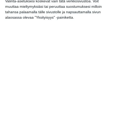
Valinta-asetuksesi koskevat vain tätä verkkosivustoa. Voit
muuttaa mieltymyksiäsi tai peruuttaa suostumuksesi milloin
tahansa palaamalla tälle sivustolle ja napsauttamalla sivun
Bassot jyrisevät
alaosassa olevaa "Yksityisyys" -painiketta.
Koffin puistossa
Taiteiden yönä
Lue lisää
Kissojen Yöt
tarjoavat tunnelmaa
syyskuun iltoihin
Lue lisää
Uusi stand-up -klubi
kutittelee
nauruhermoja
keskiviikkoisin
Lue lisää
Lapualaisooppera