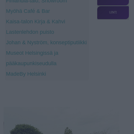
Finlandia-talo, Showroom
Myöhä Café & Bar
UINTI
Kaisa-talon Kirja & Kahvi
Lastenlehdon puisto
Johan & Nyström, konseptiputiikki
Museot Helsingissä ja
pääkaupunkiseudulla
MadeBy Helsinki