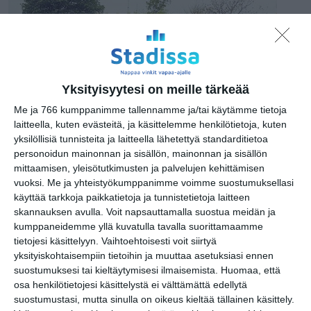
Yksityisyytesi on meille tärkeää
Me ja 766 kumppanimme tallennamme ja/tai käytämme tietoja
laitteella, kuten evästeitä, ja käsittelemme henkilötietoja, kuten
yksilöllisiä tunnisteita ja laitteella lähetettyä standarditietoa
Osoite
personoidun mainonnan ja sisällön, mainonnan ja sisällön
Ursinin kallio
mittaamisen, yleisötutkimusten ja palvelujen kehittämisen
00150 Helsinki
vuoksi.
Me ja yhteistyökumppanimme voimme suostumuksellasi
käyttää tarkkoja paikkatietoja ja tunnistetietoja laitteen
skannauksen avulla. Voit napsauttamalla suostua meidän ja
kumppaneidemme yllä kuvatulla tavalla suorittamaamme
tietojesi käsittelyyn. Vaihtoehtoisesti voit siirtyä
Elokuussa
yksityiskohtaisempiin tietoihin ja muuttaa asetuksiasi ennen
nautitaan
suostumuksesi tai kieltäytymisesi ilmaisemista.
Huomaa, että
tunnelmallisista
osa henkilötietojesi käsittelystä ei välttämättä edellytä
elokuvista ulkona
suostumustasi, mutta sinulla on oikeus kieltää tällainen käsittely.
Lue lisää