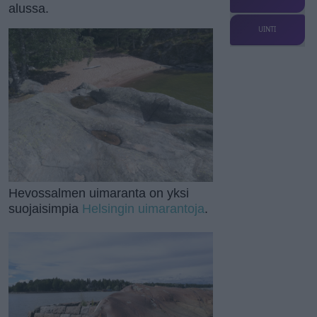
alussa.
UINTI
Hevossalmen uimaranta on yksi
suojaisimpia
Helsingin uimarantoja
.