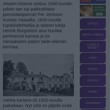
Alueen historia ulottuu 1500-luvulle,
jolloin sen sai palkkatilaksi
porvoolaisporvari Per Jönsson
Kustaa Vaasalta. 1830-luvulla
LAPSILLE
tupakkatehtailija ja taiteen tukija
Henrik Borgström asui huvilaa
KIRPPIS & VINTAGE
perheensä kanssa ja toi
vieraakseen paljon taide-elämän
LUONTO &
kermaa.
RETKEILY
KEIKAT
TERASSIT
GRILLAUS
SAUNAT
Vanha kartano oli 1920-luvulla
UIMARANNAT
paikallaan. Nyt siitä on jäljellä enää