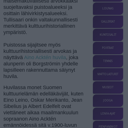
maisemakuvallisesti arvokkaaksi
suojeltavaksi puistoalueeksi ja
LOUNAS
osittain lähivirkistysalueeksi.
Tullisaari onkin valtakunnallisesti
GALLERIAT
merkittävä kulttuurihistoriallinen
ympäristö.
KUNTOSALIT
Puistossa sijajitsee myös
PORTAAT
kulttuurihistoriallisesti arvokas ja
näyttävä
Aino Acktén huvila
, joka
TENNIS
alunperin oli Borgströmin yhdelle
lapsilleen rakennuttama säiynyt
MATTOLAITURIT
huvila.
Huvilassa monet Suomen
MUSEOT
kulttuurielämän edelläkävijät, kuten
Eino Leino, Oskar Merikanto, Jean
JOOGA
Sibelius ja Albert Edelfelt ovat
viettäneet aikaa maailmankuulun
LOMA-AJAT
sopraanon Aino Acktén
emännöidessä sitä v.1900-luvun
PIENPANIMOT