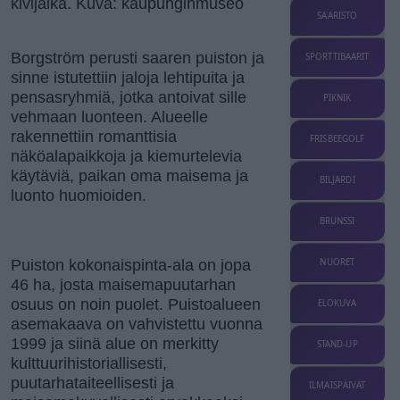
kivijalka. Kuva: kaupunginmuseo
SAARISTO
Borgström perusti saaren puiston ja
SPORTTIBAARIT
sinne istutettiin jaloja lehtipuita ja
pensasryhmiä, jotka antoivat sille
PIKNIK
vehmaan luonteen. Alueelle
rakennettiin romanttisia
FRISBEEGOLF
näköalapaikkoja ja kiemurtelevia
käytäviä, paikan oma maisema ja
BILJARDI
luonto huomioiden.
BRUNSSI
Puiston kokonaispinta-ala on jopa
NUORET
46 ha, josta maisemapuutarhan
osuus on noin puolet. Puistoalueen
ELOKUVA
asemakaava on vahvistettu vuonna
1999 ja siinä alue on merkitty
STAND-UP
kulttuurihistoriallisesti,
puutarhataiteellisesti ja
ILMAISPÄIVÄT