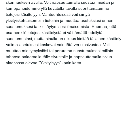
skannauksen avulla. Voit napsauttamalla suostua meidän ja
kumppaneidemme yllä kuvatulla tavalla suorittamaamme
tietojesi käsittelyyn. Vaihtoehtoisesti voit siirtyä
yksityiskohtaisempiin tietoihin ja muuttaa asetuksiasi ennen
suostumuksesi tai kieltäytymisesi ilmaisemista.
Huomaa, että
Niemenkärkeen vie pieni polku
osa henkilötietojesi käsittelystä ei välttämättä edellytä
valkoisen sillan kupeesta.
suostumustasi, mutta sinulla on oikeus kieltää tällainen käsittely.
Valinta-asetuksesi koskevat vain tätä verkkosivustoa. Voit
muuttaa mieltymyksiäsi tai peruuttaa suostumuksesi milloin
Katso myös:
Kruunuvuorenranta
tahansa palaamalla tälle sivustolle ja napsauttamalla sivun
alaosassa olevaa "Yksityisyys" -painiketta.
Puiston ja huvilan
historiasta
Kopioi tämän sivun linkki / Copy link
to this page
Jaa tämä vinkki tai paikka