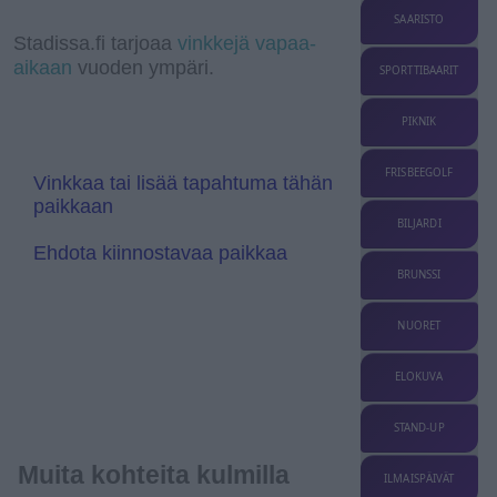
r
k
d
p
k
r
e
g
SAARISTO
a
I
a
r
l
Stadissa.fi tarjoaa
vinkkejä vapaa-
m
n
n
e
aikaan
vuoden ympäri.
s
T
SPORTTIBAARIT
l
r
a
a
t
n
PIKNIK
e
s
l
a
FRISBEEGOLF
Vinkkaa tai lisää tapahtuma tähän
t
paikkaan
e
BILJARDI
Ehdota kiinnostavaa paikkaa
BRUNSSI
NUORET
ELOKUVA
STAND-UP
Muita kohteita kulmilla
ILMAISPÄIVÄT