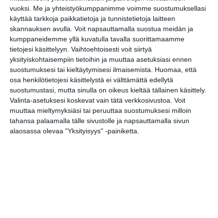
Lue lisää
vuoksi.
Me ja yhteistyökumppanimme voimme suostumuksellasi
käyttää tarkkoja paikkatietoja ja tunnistetietoja laitteen
skannauksen avulla. Voit napsauttamalla suostua meidän ja
Lapualaisooppera
kumppaneidemme yllä kuvatulla tavalla suorittamaamme
herää
tietojesi käsittelyyn. Vaihtoehtoisesti voit siirtyä
kummittelemaan
Mustikkamaan
yksityiskohtaisempiin tietoihin ja muuttaa asetuksiasi ennen
kesässä
suostumuksesi tai kieltäytymisesi ilmaisemista.
Huomaa, että
Lue lisää
osa henkilötietojesi käsittelystä ei välttämättä edellytä
suostumustasi, mutta sinulla on oikeus kieltää tällainen käsittely.
Valinta-asetuksesi koskevat vain tätä verkkosivustoa. Voit
Vaasankatu täyttyi
muuttaa mieltymyksiäsi tai peruuttaa suostumuksesi milloin
ihmisistä ja
tahansa palaamalla tälle sivustolle ja napsauttamalla sivun
tunnelmasta toista
kertaa
alaosassa olevaa "Yksityisyys" -painiketta.
Lue lisää
Näissä Helsingin
satamissa nähdään
kesällä
loistoristeilijöitä
Lue lisää