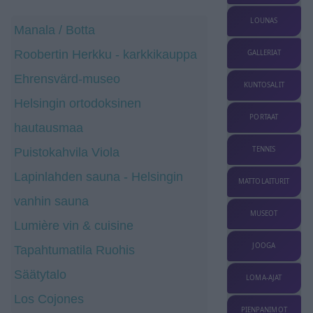
LOUNAS
Manala / Botta
Roobertin Herkku - karkkikauppa
GALLERIAT
Ehrensvärd-museo
KUNTOSALIT
Helsingin ortodoksinen
PORTAAT
hautausmaa
TENNIS
Puistokahvila Viola
Lapinlahden sauna - Helsingin
MATTOLAITURIT
vanhin sauna
MUSEOT
Lumière vin & cuisine
JOOGA
Tapahtumatila Ruohis
Säätytalo
LOMA-AJAT
Los Cojones
PIENPANIMOT