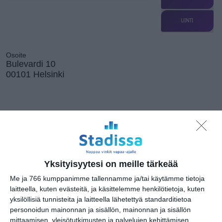
UINTI
Osoite
Bulevardi 10
00101 Helsinki
Kissojen Yöt
tarjoavat tunnelmaa
syyskuun iltoihin
Lue lisää
Yksityisyytesi on meille tärkeää
Me ja 766 kumppanimme tallennamme ja/tai käytämme tietoja
laitteella, kuten evästeitä, ja käsittelemme henkilötietoja, kuten
Uusi stand-up -klubi
yksilöllisiä tunnisteita ja laitteella lähetettyä standarditietoa
kutittelee
nauruhermoja
personoidun mainonnan ja sisällön, mainonnan ja sisällön
keskiviikkoisin
mittaamisen, yleisötutkimusten ja palvelujen kehittämisen