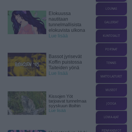
LOUNAS
Elokuussa
nautitaan
GALLERIAT
tunnelmallisista
elokuvista ulkona
Lue lisää
KUNTOSALIT
PORTAAT
Bassot jyrisevät
Koffin puistossa
TENNIS
Taiteiden yönä
Lue lisää
MATTOLAITURIT
MUSEOT
Kissojen Yöt
tarjoavat tunnelmaa
JOOGA
syyskuun iltoihin
Lue lisää
LOMA-AJAT
PIENPANIMOT