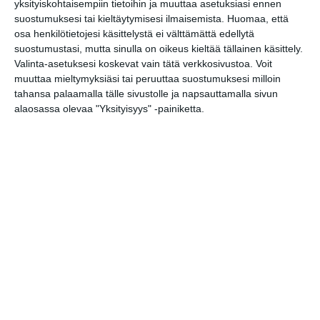
yksityiskohtaisempiin tietoihin ja muuttaa asetuksiasi ennen
loistoristeilijöitä
Lue lisää
suostumuksesi tai kieltäytymisesi ilmaisemista.
Huomaa, että
osa henkilötietojesi käsittelystä ei välttämättä edellytä
suostumustasi, mutta sinulla on oikeus kieltää tällainen käsittely.
Valinta-asetuksesi koskevat vain tätä verkkosivustoa. Voit
Onko tässä
muuttaa mieltymyksiäsi tai peruuttaa suostumuksesi milloin
Helsingin upein
sporttibaari?
tahansa palaamalla tälle sivustolle ja napsauttamalla sivun
Lue lisää
alaosassa olevaa "Yksityisyys" -painiketta.
Michelin-kokki avasi
viihtyisän
kesäkeitaan
Helsinkiin
Lue lisää
Suljettu Hanasaaren
voimalaitos avautui
yleisölle
Lue lisää