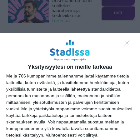
Uusi stand-up -klubi
kutittelee
nauruhermoja
UINTI
keskiviikkoisin
Lue lisää
Lapualaisooppera
herää
kummittelemaan
Mustikkamaan
kesässä
Lue lisää
Yksityisyytesi on meille tärkeää
Me ja 766 kumppanimme tallennamme ja/tai käytämme tietoja
laitteella, kuten evästeitä, ja käsittelemme henkilötietoja, kuten
Vaasankatu täyttyi
yksilöllisiä tunnisteita ja laitteella lähetettyä standarditietoa
ihmisistä ja
personoidun mainonnan ja sisällön, mainonnan ja sisällön
tunnelmasta toista
kertaa
mittaamisen, yleisötutkimusten ja palvelujen kehittämisen
Lue lisää
vuoksi.
Me ja yhteistyökumppanimme voimme suostumuksellasi
käyttää tarkkoja paikkatietoja ja tunnistetietoja laitteen
skannauksen avulla. Voit napsauttamalla suostua meidän ja
Näissä Helsingin
kumppaneidemme yllä kuvatulla tavalla suorittamaamme
satamissa nähdään
tietojesi käsittelyyn. Vaihtoehtoisesti voit siirtyä
kesällä