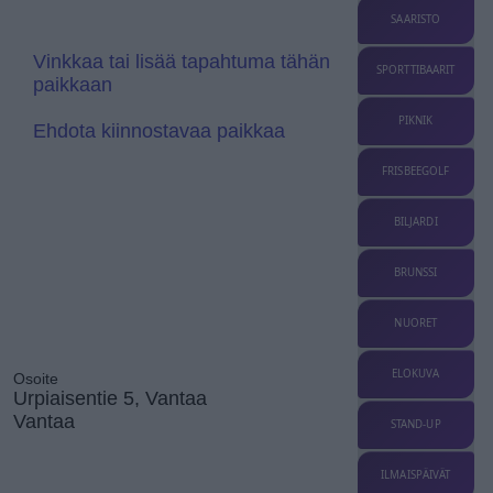
e
s
SAARISTO
l
a
Vinkkaa tai lisää tapahtuma tähän
t
SPORTTIBAARIT
paikkaan
e
PIKNIK
Ehdota kiinnostavaa paikkaa
FRISBEEGOLF
BILJARDI
BRUNSSI
NUORET
ELOKUVA
Osoite
Urpiaisentie 5, Vantaa
Vantaa
STAND-UP
ILMAISPÄIVÄT