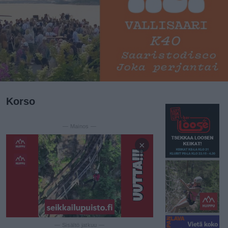
Korso
— Mainos —
×
— Sisältö jatkuu —