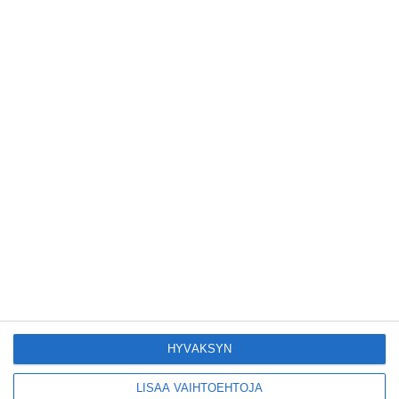
Lue lisää
Suosittu esitys tekee
joukkue- voimistelun
kääntöpuolia
näkyväksi
Lue lisää
Yrjönkadun uimahalli
avautui pitkän
odotuksen jälkeen
Lue lisää
Tämä lavarunous-
ilta on tiettävästi
ainoa laatuaan koko
HYVÄKSYN
maailmassa
Lue lisää
LISÄÄ VAIHTOEHTOJA