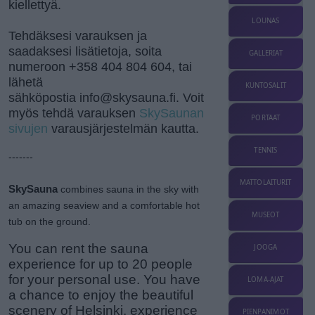
kiellettyä.
LOUNAS
Tehdäksesi varauksen ja
saadaksesi lisätietoja, soita
GALLERIAT
numeroon +358 404 804 604, tai
lähetä
KUNTOSALIT
sähköpostia info@skysauna.fi. Voit
myös tehdä varauksen
SkySaunan
PORTAAT
sivujen
varausjärjestelmän kautta.
TENNIS
-------
MATTOLAITURIT
SkySauna
combines sauna in the sky with
an amazing seaview and a comfortable hot
MUSEOT
tub on the ground.
You can rent the sauna
JOOGA
experience for up to 20 people
for your personal use. You have
LOMA-AJAT
a chance to enjoy the beautiful
scenery of Helsinki, experience
PIENPANIMOT