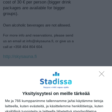
cost of 30 € per person (bigger drink
packages are available for bigger
groups).
Own alcoholic beverages are not allowed.
For more info and reservations, please send
us an email at info@skysauna.fi, or give us a
call at +358 404 804 604.
http://skysauna.fi
Kopioi tämän sivun linkki / Copy link
to this page
Yksityisyytesi on meille tärkeää
Jaa tämä vinkki tai paikka
Me ja 766 kumppanimme tallennamme ja/tai käytämme tietoja
valitsemassasi palvelussa / share
laitteella, kuten evästeitä, ja käsittelemme henkilötietoja, kuten
this page:
yksilöllisiä tunnisteita ja laitteella lähetettyä standarditietoa