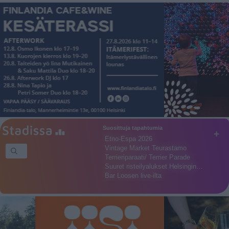
Suosittuja tapahtumia
+
Etno-Espa 2026
Vintage Market Teurastamo
Terrieriparaati/ Terrier Parade
Suuret risteilyalukset Helsingin…
Bar Loosen live-ilta