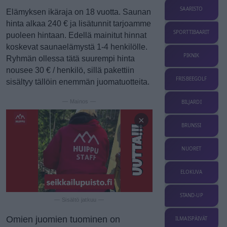
SAARISTO
Elämyksen ikäraja on 18 vuotta. Saunan
hinta alkaa 240 € ja lisätunnit tarjoamme
SPORTTIBAARIT
puoleen hintaan. Edellä mainitut hinnat
koskevat saunaelämystä 1-4 henkilölle.
PIKNIK
Ryhmän ollessa tätä suurempi hinta
nousee 30 € / henkilö, sillä pakettiin
FRISBEEGOLF
sisältyy tällöin enemmän juomatuotteita.
— Mainos —
BILJARDI
×
BRUNSSI
NUORET
ELOKUVA
STAND-UP
— Sisältö jatkuu —
Omien juomien tuominen on
ILMAISPÄIVÄT