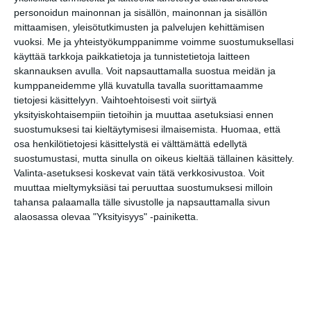
personoidun mainonnan ja sisällön, mainonnan ja sisällön
S
F
W
T
X
C
G
M
h
a
h
u
o
o
e
mittaamisen, yleisötutkimusten ja palvelujen kehittämisen
a
T
c
L
a
m
p
o
s
vuoksi.
Me ja yhteistyökumppanimme voimme suostumuksellasi
r
e
e
i
t
b
y
g
s
käyttää tarkkoja paikkatietoja ja tunnistetietoja laitteen
e
l
b
n
s
l
L
l
e
G
(Translate page)
skannauksen avulla. Voit napsauttamalla suostua meidän ja
e
o
k
A
r
i
e
n
o
g
o
e
p
n
T
g
o
kumppaneidemme yllä kuvatulla tavalla suorittamaamme
r
k
d
p
k
r
e
g
tietojesi käsittelyyn. Vaihtoehtoisesti voit siirtyä
a
I
a
r
l
Stadissa.fi tarjoaa
vinkkejä vapaa-
yksityiskohtaisempiin tietoihin ja muuttaa asetuksiasi ennen
m
n
n
e
aikaan
vuoden ympäri.
s
T
suostumuksesi tai kieltäytymisesi ilmaisemista.
Huomaa, että
l
r
osa henkilötietojesi käsittelystä ei välttämättä edellytä
a
a
suostumustasi, mutta sinulla on oikeus kieltää tällainen käsittely.
t
n
e
s
Valinta-asetuksesi koskevat vain tätä verkkosivustoa. Voit
l
muuttaa mieltymyksiäsi tai peruuttaa suostumuksesi milloin
a
Vinkkaa tai lisää tapahtuma tähän
tahansa palaamalla tälle sivustolle ja napsauttamalla sivun
t
paikkaan
e
alaosassa olevaa "Yksityisyys" -painiketta.
Ehdota kiinnostavaa paikkaa