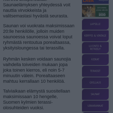
Saunaelämyksen yhteydessä voit
nauttia virvokkeista ja
valitsemastasi hyvästä seurasta.
LAPSILLE
Saunan voi vuokrata maksimissaan
20:lle henkilölle, jolloin muiden
KIRPPIS & VINTAGE
saunoessa saunoessa voivat loput
ryhmästä rentoutua porealtaassa,
LUONTO &
yksityisloungessa tai terassilla.
RETKEILY
Ryhmän kesken voidaan saunojia
KEIKAT
vaihdella toiveiden mukaan jopa
joka toinen kierros, eli noin 5-7
TERASSIT
minuutin välein. Porealtaaseen
mahtuu kerrallaan 10 henkilöä.
GRILLAUS
Talviaikaan elämystä suositellaan
SAUNAT
maksimissaan 10 hengelle,
Suomen kylmien terassi-
UIMARANNAT
olosuhteiden vuoksi.