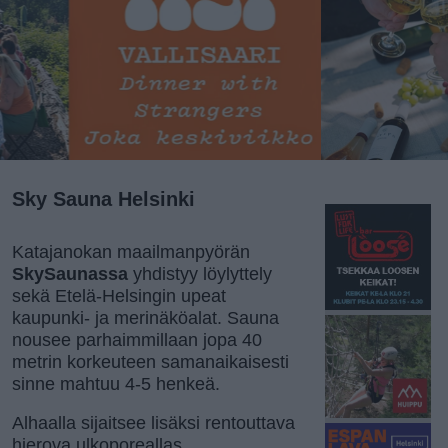
Sky Sauna Helsinki
Katajanokan maailmanpyörän
SkySaunassa
yhdistyy löylyttely
sekä Etelä-Helsingin upeat
kaupunki- ja merinäköalat. Sauna
nousee parhaimmillaan jopa 40
metrin korkeuteen samanaikaisesti
sinne mahtuu 4-5 henkeä.
Alhaalla sijaitsee lisäksi rentouttava
hierova ulkoporeallas.