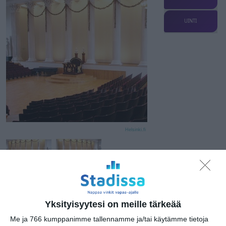
UINTI
Helsinki.fi
Osoite
Unioninkatu 34
00014 Helsinki
Yksityisyytesi on meille tärkeää
Me ja 766 kumppanimme tallennamme ja/tai käytämme tietoja