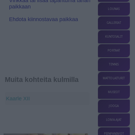
Vinkkaa tai lisää tapahtuma tähän
t
paikkaan
e
LOUNAS
Ehdota kiinnostavaa paikkaa
GALLERIAT
KUNTOSALIT
PORTAAT
TENNIS
Muita kohteita kulmilla
MATTOLAITURIT
MUSEOT
Kaarle XII
JOOGA
LOMA-AJAT
PIENPANIMOT