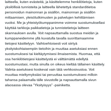
laitteella, kuten evästeitä, ja käsittelemme henkilötietoja, kuten
yksilöllisiä tunnisteita ja laitteella lähetettyä standarditietoa
personoidun mainonnan ja sisällön, mainonnan ja sisällön
Kissojen Yöt
mittaamisen, yleisötutkimusten ja palvelujen kehittämisen
tarjoavat tunnelmaa
vuoksi.
Me ja yhteistyökumppanimme voimme suostumuksellasi
syyskuun iltoihin
käyttää tarkkoja paikkatietoja ja tunnistetietoja laitteen
Lue lisää
skannauksen avulla. Voit napsauttamalla suostua meidän ja
kumppaneidemme yllä kuvatulla tavalla suorittamaamme
tietojesi käsittelyyn. Vaihtoehtoisesti voit siirtyä
Uusi stand-up -klubi
yksityiskohtaisempiin tietoihin ja muuttaa asetuksiasi ennen
kutittelee
suostumuksesi tai kieltäytymisesi ilmaisemista.
Huomaa, että
nauruhermoja
keskiviikkoisin
osa henkilötietojesi käsittelystä ei välttämättä edellytä
Lue lisää
suostumustasi, mutta sinulla on oikeus kieltää tällainen käsittely.
Valinta-asetuksesi koskevat vain tätä verkkosivustoa. Voit
muuttaa mieltymyksiäsi tai peruuttaa suostumuksesi milloin
Lapualaisooppera
tahansa palaamalla tälle sivustolle ja napsauttamalla sivun
herää
alaosassa olevaa "Yksityisyys" -painiketta.
kummittelemaan
Mustikkamaan
kesässä
Lue lisää