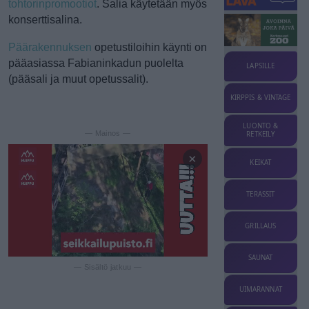
tohtorinpromootiot
. Salia käytetään myös
konserttisalina.
Päärakennuksen
opetustiloihin käynti on
pääasiassa Fabianinkadun puolelta
LAPSILLE
(pääsali ja muut opetussalit).
KIRPPIS & VINTAGE
LUONTO &
— Mainos —
RETKEILY
×
KEIKAT
TERASSIT
GRILLAUS
SAUNAT
— Sisältö jatkuu —
UIMARANNAT