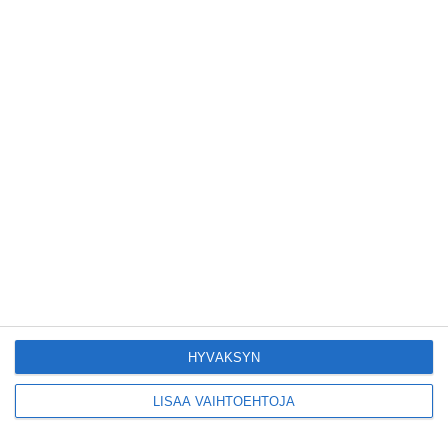
Tämän leipomo-
kahvilan
karjalanpiirakoilla on
EU-sertifikaatti
Lue lisää
Konepajan näyttämö
toi kiinnostavia
toimijoita Vallilaan
Lue lisää
Suosittu esitys tekee
joukkue- voimistelun
kääntöpuolia
näkyväksi
Lue lisää
HYVÄKSYN
LISÄÄ VAIHTOEHTOJA
Yrjönkadun uimahalli
avautui pitkän