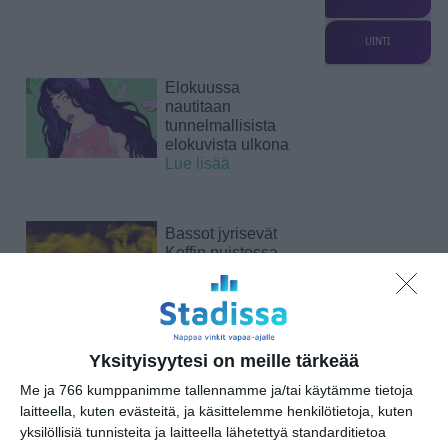
UINTI
Elokuussa
nautitaan
tunnelmallisista
elokuvista ulkona
Lue lisää
Bassot jyrisevät
Koffin puistossa
Taiteiden yönä
Lue lisää
Yksityisyytesi on meille tärkeää
Kissojen Yöt
tarjoavat tunnelmaa
Me ja 766 kumppanimme tallennamme ja/tai käytämme tietoja
syyskuun iltoihin
laitteella, kuten evästeitä, ja käsittelemme henkilötietoja, kuten
Lue lisää
yksilöllisiä tunnisteita ja laitteella lähetettyä standarditietoa