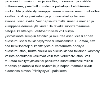
personoidun mainonnan ja sisällön, mainonnan ja sisällön
mittaamisen, yleisötutkimusten ja palvelujen kehittämisen
Uusi stand-up -klubi
vuoksi.
Me ja yhteistyökumppanimme voimme suostumuksellasi
kutittelee
käyttää tarkkoja paikkatietoja ja tunnistetietoja laitteen
nauruhermoja
skannauksen avulla. Voit napsauttamalla suostua meidän ja
keskiviikkoisin
Lue lisää
kumppaneidemme yllä kuvatulla tavalla suorittamaamme
tietojesi käsittelyyn. Vaihtoehtoisesti voit siirtyä
yksityiskohtaisempiin tietoihin ja muuttaa asetuksiasi ennen
suostumuksesi tai kieltäytymisesi ilmaisemista.
Huomaa, että
Lapualaisooppera
herää
osa henkilötietojesi käsittelystä ei välttämättä edellytä
kummittelemaan
suostumustasi, mutta sinulla on oikeus kieltää tällainen käsittely.
Mustikkamaan
Valinta-asetuksesi koskevat vain tätä verkkosivustoa. Voit
kesässä
Lue lisää
muuttaa mieltymyksiäsi tai peruuttaa suostumuksesi milloin
tahansa palaamalla tälle sivustolle ja napsauttamalla sivun
alaosassa olevaa "Yksityisyys" -painiketta.
Vaasankatu täyttyi
ihmisistä ja
tunnelmasta toista
kertaa
Lue lisää