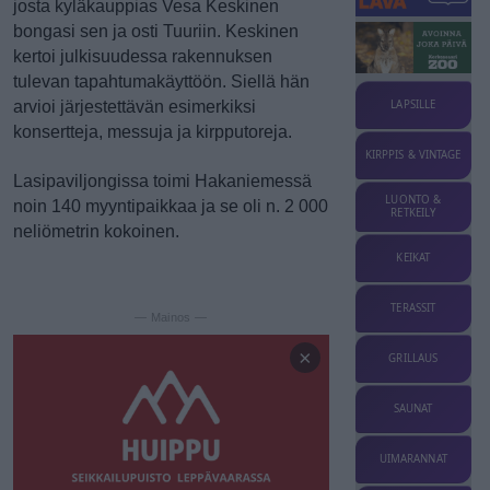
josta kyläkauppias Vesa Keskinen
bongasi sen ja osti Tuuriin. Keskinen
kertoi julkisuudessa rakennuksen
tulevan tapahtumakäyttöön. Siellä hän
arvioi järjestettävän esimerkiksi
LAPSILLE
konsertteja, messuja ja kirpputoreja.
KIRPPIS & VINTAGE
Lasipaviljongissa toimi Hakaniemessä
LUONTO &
noin 140 myyntipaikkaa ja se oli n. 2 000
RETKEILY
neliömetrin kokoinen.
KEIKAT
TERASSIT
— Mainos —
×
GRILLAUS
SAUNAT
UIMARANNAT