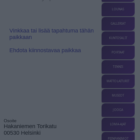
l
r
a
a
LOUNAS
t
n
e
s
l
GALLERIAT
a
Vinkkaa tai lisää tapahtuma tähän
t
paikkaan
e
KUNTOSALIT
Ehdota kiinnostavaa paikkaa
PORTAAT
TENNIS
MATTOLAITURIT
MUSEOT
JOOGA
Osoite
LOMA-AJAT
Hakaniemen Torikatu
00530 Helsinki
PIENPANIMOT