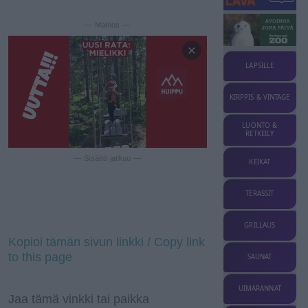
— Mainos —
×
LAPSILLE
KIRPPIS & VINTAGE
LUONTO &
RETKEILY
— Sisältö jatkuu —
KEIKAT
TERASSIT
GRILLAUS
Kopioi tämän sivun linkki / Copy link
to this page
SAUNAT
UIMARANNAT
Jaa tämä vinkki tai paikka