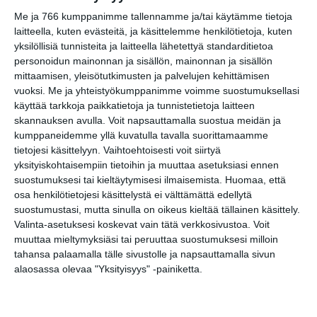
Me ja 766 kumppanimme tallennamme ja/tai käytämme tietoja
laitteella, kuten evästeitä, ja käsittelemme henkilötietoja, kuten
Bassot jyrisevät
yksilöllisiä tunnisteita ja laitteella lähetettyä standarditietoa
Koffin puistossa
personoidun mainonnan ja sisällön, mainonnan ja sisällön
Taiteiden yönä
mittaamisen, yleisötutkimusten ja palvelujen kehittämisen
Lue lisää
vuoksi.
Me ja yhteistyökumppanimme voimme suostumuksellasi
käyttää tarkkoja paikkatietoja ja tunnistetietoja laitteen
skannauksen avulla. Voit napsauttamalla suostua meidän ja
Kissojen Yöt
kumppaneidemme yllä kuvatulla tavalla suorittamaamme
tarjoavat tunnelmaa
tietojesi käsittelyyn. Vaihtoehtoisesti voit siirtyä
syyskuun iltoihin
yksityiskohtaisempiin tietoihin ja muuttaa asetuksiasi ennen
Lue lisää
suostumuksesi tai kieltäytymisesi ilmaisemista.
Huomaa, että
osa henkilötietojesi käsittelystä ei välttämättä edellytä
suostumustasi, mutta sinulla on oikeus kieltää tällainen käsittely.
Uusi stand-up -klubi
Valinta-asetuksesi koskevat vain tätä verkkosivustoa. Voit
kutittelee
muuttaa mieltymyksiäsi tai peruuttaa suostumuksesi milloin
nauruhermoja
tahansa palaamalla tälle sivustolle ja napsauttamalla sivun
keskiviikkoisin
Lue lisää
alaosassa olevaa "Yksityisyys" -painiketta.
Lapualaisooppera