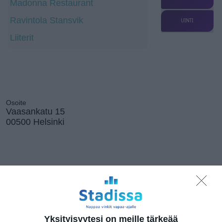
Madonna Restaurant
Ravintola Stansvik
UINTI
Liiterit
Osoite
Vaasankatu 15
00500 Helsinki
Elokuussa
nautitaan
tunnelmallisista
elokuvista ulkona
Lue lisää
Yksityisyytesi on meille tärkeää