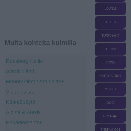
LOUNAS
GALLERIAT
KUNTOSALIT
Muita kohteita kulmilla
PORTAAT
Roasberg Kallio
TENNIS
Stadin Tähti
MATTOLAITURIT
Monet2Klimt / Arabia 135
MUSEOT
Violanpuisto
Kääntöpöytä
JOOGA
Albina & Alexis
LOMA-AJAT
Hakaniementori
PIENPANIMOT