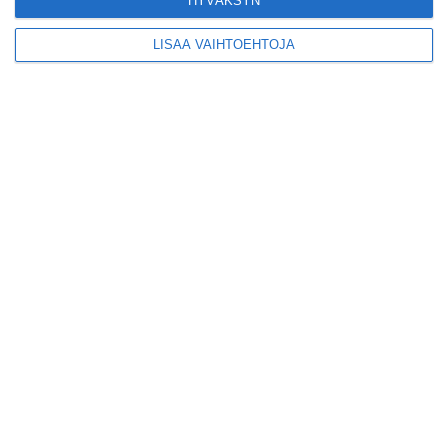
HYVÄKSYN
kääntöpuolia
näkyväksi
Lue lisää
LISÄÄ VAIHTOEHTOJA
Yrjönkadun uimahalli
avautui pitkän
odotuksen jälkeen
Lue lisää
Tämä lavarunous-
ilta on tiettävästi
ainoa laatuaan koko
maailmassa
Lue lisää
Tällainen on paljon
kehuttu
pastaravintola
Eerikinkadulla
Lue lisää