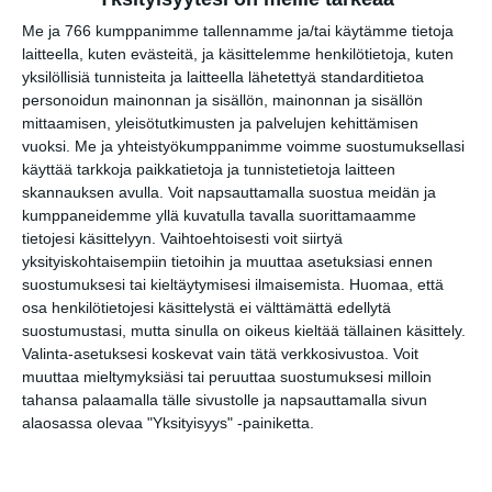
Lue lisää
Me ja 766 kumppanimme tallennamme ja/tai käytämme tietoja
laitteella, kuten evästeitä, ja käsittelemme henkilötietoja, kuten
yksilöllisiä tunnisteita ja laitteella lähetettyä standarditietoa
Bassot jyrisevät
Koffin puistossa
personoidun mainonnan ja sisällön, mainonnan ja sisällön
Taiteiden yönä
mittaamisen, yleisötutkimusten ja palvelujen kehittämisen
Lue lisää
vuoksi.
Me ja yhteistyökumppanimme voimme suostumuksellasi
käyttää tarkkoja paikkatietoja ja tunnistetietoja laitteen
skannauksen avulla. Voit napsauttamalla suostua meidän ja
kumppaneidemme yllä kuvatulla tavalla suorittamaamme
Kissojen Yöt
tietojesi käsittelyyn. Vaihtoehtoisesti voit siirtyä
tarjoavat tunnelmaa
yksityiskohtaisempiin tietoihin ja muuttaa asetuksiasi ennen
syyskuun iltoihin
Lue lisää
suostumuksesi tai kieltäytymisesi ilmaisemista.
Huomaa, että
osa henkilötietojesi käsittelystä ei välttämättä edellytä
suostumustasi, mutta sinulla on oikeus kieltää tällainen käsittely.
Valinta-asetuksesi koskevat vain tätä verkkosivustoa. Voit
Uusi stand-up -klubi
muuttaa mieltymyksiäsi tai peruuttaa suostumuksesi milloin
kutittelee
nauruhermoja
tahansa palaamalla tälle sivustolle ja napsauttamalla sivun
keskiviikkoisin
alaosassa olevaa "Yksityisyys" -painiketta.
Lue lisää