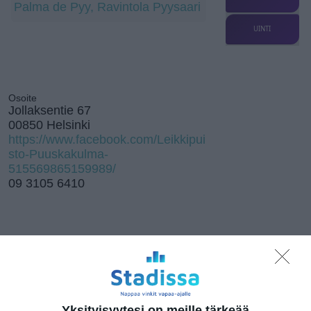
Palma de Pyy, Ravintola Pyysaari
UINTI
Osoite
Jollaksentie 67
00850 Helsinki
https://www.facebook.com/Leikkipui
sto-Puuskakulma-
515569865159989/
09 3105 6410
Elokuussa
nautitaan
tunnelmallisista
elokuvista ulkona
Yksityisyytesi on meille tärkeää