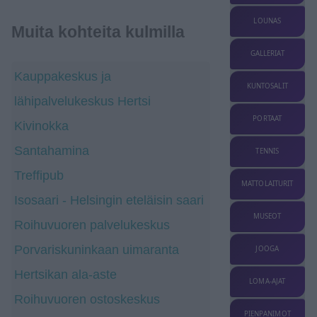
LOUNAS
Muita kohteita kulmilla
GALLERIAT
Kauppakeskus ja
KUNTOSALIT
lähipalvelukeskus Hertsi
PORTAAT
Kivinokka
Santahamina
TENNIS
Treffipub
MATTOLAITURIT
Isosaari - Helsingin eteläisin saari
MUSEOT
Roihuvuoren palvelukeskus
Porvariskuninkaan uimaranta
JOOGA
Hertsikan ala-aste
LOMA-AJAT
Roihuvuoren ostoskeskus
PIENPANIMOT