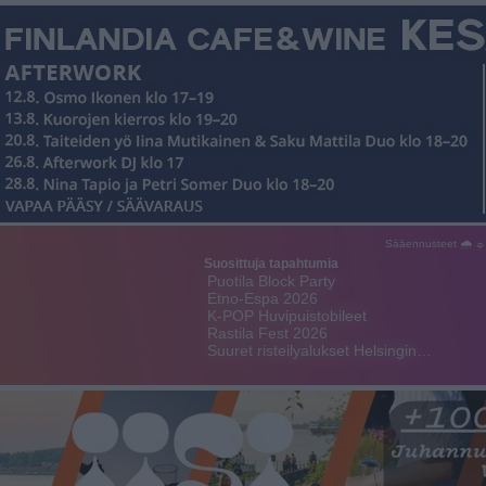
Sääennusteet 🌧 ☼
Suosittuja tapahtumia
Puotila Block Party
Etno-Espa 2026
K-POP Huvipuistobileet
Rastila Fest 2026
Suuret risteilyalukset Helsingin…