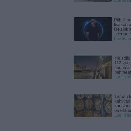
Lue lisää
Pitbull sa
lisäkonse
Helsinki
-kiertuee
Lue lisää
Yleisölle
112-vuot
sauna a
pehmeät 
Lue lisä
Tämän l
kahvilan
karjalanp
on EU-ser
Lue lisä