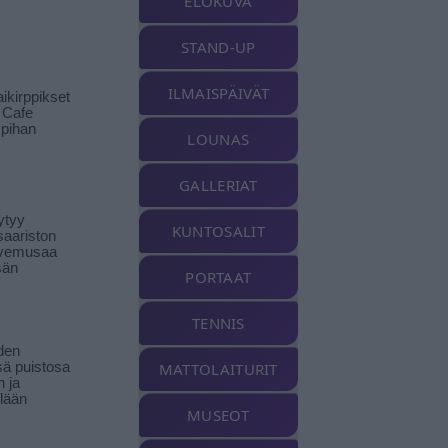
ELOKUVA
STAND-UP
ILMAISPÄIVÄT
ikirppikset
t Cafe
pihan
LOUNAS
GALLERIAT
ytyy
KUNTOSALIT
aariston
livemusaa
sän
PORTAAT
TENNIS
den
ä puistosa
MATTOLAITURIT
n ja
llään
MUSEOT