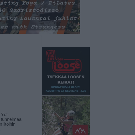
 Yöt
t tunnelmaa
 iltoihin
ä