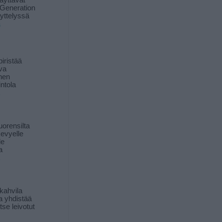
äyttävät
Generation
yttelyssä
ä
iristää
ava
inen
ntola
orensilta
kevyelle
le
a
kahvila
a yhdistää
itse leivotut