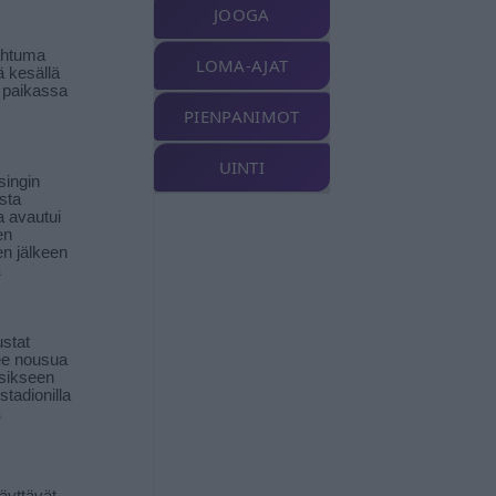
JOOGA
ahtuma
LOMA-AJAT
ä kesällä
 paikassa
PIENPANIMOT
UINTI
singin
sta
a avautui
en
n jälkeen
ä
stat
lee nousua
sikseen
 stadionilla
ä