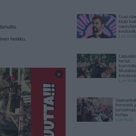
Uusi sta
klubi kut
nauruhe
ntamalta.
keskiviik
Lue lisä
inen herkku.
Lapuala
herää
kummitt
Mustikk
×
kesässä
Lue lisä
Vaasankatu
ihmisistä j
tunnelmast
kertaa
Lue lisää