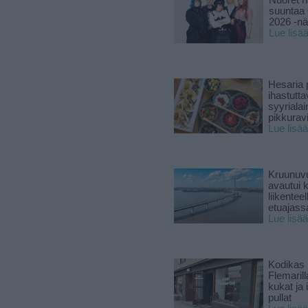
Nuoret n
suuntaa 
2026 -nä
Lue lisä
Hesaria p
ihastutt
syyriala
pikkuravi
Lue lisää
Kruunuvu
avautui 
liikenteel
etuajass
Lue lisää
Kodikas 
Flemarill
kukat ja 
pullat