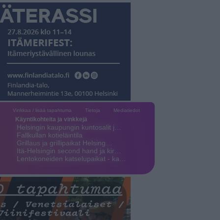
Vinkkaa / lisää tapahtuma
Tietoja
Mediatiedot
Käyntikohteita ja vinkkejä
Helsingin kaupungin kuntosalit j…
Fallkullan kotieläintila
Grillaus ja grillipaikat Helsing…
Itä-Helsingin second hand ja kir…
Lentokoneiden katselupaikat - ka…