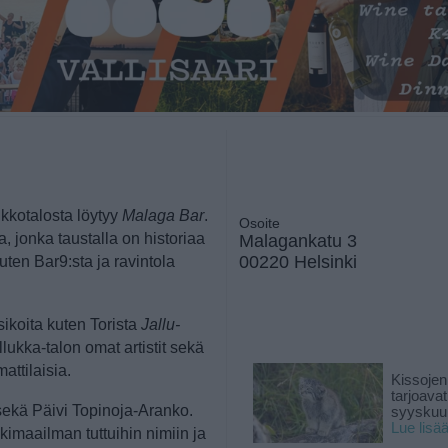
Malaga Bar
kkotalosta löytyy
.
Osoite
la, jonka taustalla on historiaa
Malagankatu 3
00220 Helsinki
uten Bar9:sta ja ravintola
Jallu-
sikoita kuten Torista
lukka-talon omat artistit sekä
attilaisia.
Kissojen
tarjoava
sekä Päivi Topinoja-Aranko.
syyskuun
Lue lisä
kimaailman tuttuihin nimiin ja