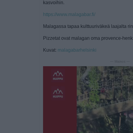
kasvoihin.
https://www.malagabar.fi/
Malagassa tapaa kulttuuriväkeä laajalta ri
Pizzetat ovat malagan oma provence-henk
Kuvat:
malagabarhelsinki
— Mainos —