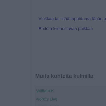
l
r
a
a
t
n
e
s
l
Vinkkaa tai lisää tapahtuma tähän 
a
t
Ehdota kiinnostavaa paikkaa
e
Muita kohteita kulmilla
William K.
Nordis Live