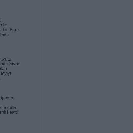
i
rtin
in I'm Back
lleen
 avattu
iaan laivan
ntaa
löylyt
ä
eipomo-
iirakoilla
tifikaatti
ä