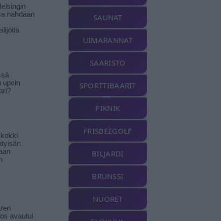
elsingin
sa nähdään
SAUNAT
ilijöitä
UIMARANNAT
SAARISTO
ssä
n upein
SPORTTIBAARIT
ari?
PIKNIK
FRISBEEGOLF
-kokki
htyisän
aan
BILJARDI
n
BRUNSSI
NUORET
ren
tos avautui