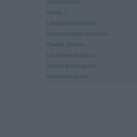
Töölön kirkko
Pacific 7
Linnankoskenpuisto
Kulttuuritehdas Korjaamo
Pinehill Terrace
Lauttasaaren kirkko
Arkisto Event space
Meilahden kirkko