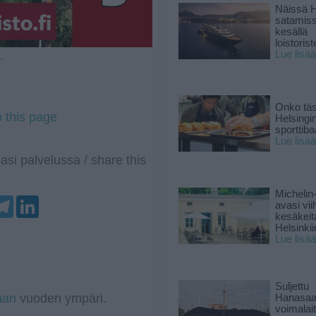
Näissä H
satamis
kesällä
loistoriste
Lue lisää
 —
Onko tä
o this page
Helsingi
sporttiba
Lue lisää
asi palvelussa / share this
Michelin
T
L
avasi vii
e
i
kesäkeit
l
n
Helsinkii
e
k
Lue lisää
g
e
r
d
a
I
m
n
Suljettu
aan
vuoden ympäri.
Hanasaa
voimalai