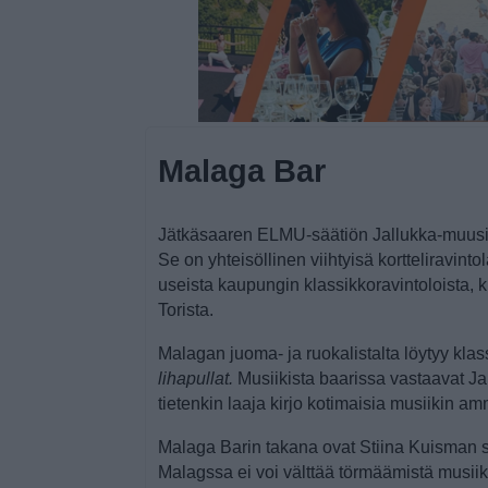
Malaga Bar
Jätkäsaaren ELMU-säätiön Jallukka-muusi
Se on yhteisöllinen viihtyisä kortteliravinto
useista kaupungin klassikkoravintoloista, k
Torista.
Malagan juoma- ja ruokalistalta löytyy klas
lihapullat.
Musiikista baarissa vastaavat Jal
tietenkin laaja kirjo kotimaisia musiikin amm
Malaga Barin takana ovat Stiina Kuisman 
Malagssa ei voi välttää törmäämistä musiik