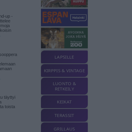
nd-up -
ittelee
rmoja
koisin
ä
isooppera
LAPSILLE
elemaan
amaan
KIRPPIS & VINTAGE
ä
LUONTO &
RETKEILY
 täyttyi
KEIKAT
a
a toista
TERASSIT
GRILLAUS