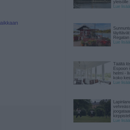
yleisölle
Lue lisää
paikkaan
Sunnunta
täyttävä
Regatan 
Lue lisää
Täältä lö
Espoon s
helmi - 
koko ke
Lue lisää
Lapinlan
vehreäss
joogataa
kirppiste
Lue lisää