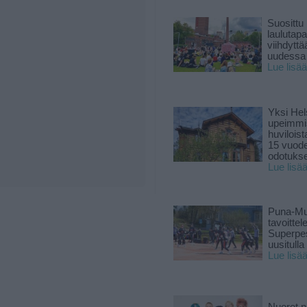
Suosittu
laulutap
viihdyttä
uudessa
Lue lisää
Yksi Hel
upeimmi
huviloist
15 vuod
odotukse
Lue lisä
Puna-Mu
tavoitte
Superpe
uusitulla
Lue lisä