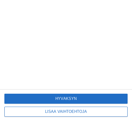
Suosittu esitys tekee
joukkue- voimistelun
kääntöpuolia
näkyväksi
Lue lisää
Yrjönkadun uimahalli
avautui pitkän
odotuksen jälkeen
Lue lisää
Tämä lavarunous-
ilta on tiettävästi
ainoa laatuaan koko
maailmassa
Lue lisää
HYVÄKSYN
LISÄÄ VAIHTOEHTOJA
Tällainen on paljon
kehuttu
pastaravintola
Eerikinkadulla