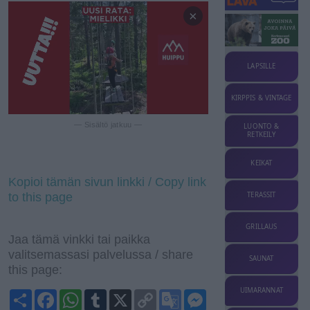
×
LAPSILLE
KIRPPIS & VINTAGE
— Sisältö jatkuu —
LUONTO &
RETKEILY
KEIKAT
Kopioi tämän sivun linkki / Copy link
to this page
TERASSIT
GRILLAUS
Jaa tämä vinkki tai paikka
valitsemassasi palvelussa / share
SAUNAT
this page:
UIMARANNAT
S
F
W
T
X
C
G
M
h
a
h
u
o
o
e