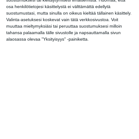
Onko tässä
osa henkilötietojesi käsittelystä ei välttämättä edellytä
Helsingin upein
suostumustasi, mutta sinulla on oikeus kieltää tällainen käsittely.
sporttibaari?
Lue lisää
Valinta-asetuksesi koskevat vain tätä verkkosivustoa. Voit
muuttaa mieltymyksiäsi tai peruuttaa suostumuksesi milloin
tahansa palaamalla tälle sivustolle ja napsauttamalla sivun
alaosassa olevaa "Yksityisyys" -painiketta.
Michelin-kokki avasi
viihtyisän
kesäkeitaan
Helsinkiin
Lue lisää
Suljettu Hanasaaren
voimalaitos avautui
yleisölle
Lue lisää
Sunnuntaikirppikset
täyttävät Cafe
Regatan pihan