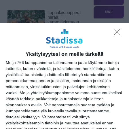
UINTI
Lapualaisooppera
herää
kummittelemaan
Mustikkamaan
kesässä
Lue lisää
Yksityisyytesi on meille tärkeää
Vaasankatu täyttyi
ihmisistä ja
Me ja 766 kumppanimme tallennamme ja/tai käytämme tietoja
tunnelmasta toista
kertaa
laitteella, kuten evästeitä, ja käsittelemme henkilötietoja, kuten
Lue lisää
yksilöllisiä tunnisteita ja laitteella lähetettyä standarditietoa
personoidun mainonnan ja sisällön, mainonnan ja sisällön
mittaamisen, yleisötutkimusten ja palvelujen kehittämisen
Näissä Helsingin
vuoksi.
Me ja yhteistyökumppanimme voimme suostumuksellasi
satamissa nähdään
käyttää tarkkoja paikkatietoja ja tunnistetietoja laitteen
kesällä
skannauksen avulla. Voit napsauttamalla suostua meidän ja
loistoristeilijöitä
Lue lisää
kumppaneidemme yllä kuvatulla tavalla suorittamaamme
tietojesi käsittelyyn. Vaihtoehtoisesti voit siirtyä
yksityiskohtaisempiin tietoihin ja muuttaa asetuksiasi ennen
suostumuksesi tai kieltäytymisesi ilmaisemista.
Huomaa, että