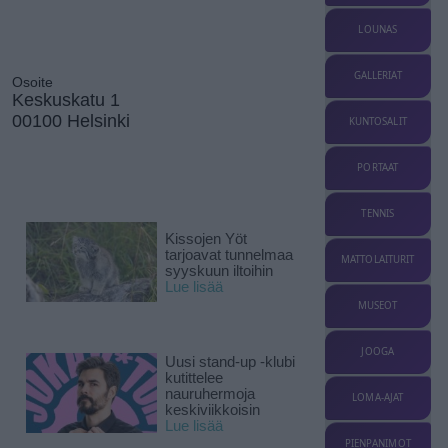
LOUNAS
GALLERIAT
Osoite
Keskuskatu 1
00100 Helsinki
KUNTOSALIT
PORTAAT
TENNIS
Kissojen Yöt
tarjoavat tunnelmaa
MATTOLAITURIT
syyskuun iltoihin
Lue lisää
MUSEOT
JOOGA
Uusi stand-up -klubi
kutittelee
nauruhermoja
LOMA-AJAT
keskiviikkoisin
Lue lisää
PIENPANIMOT