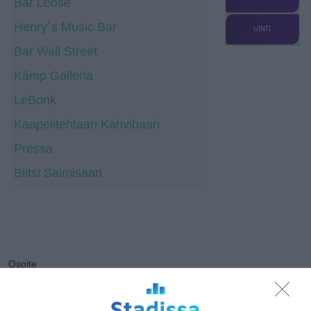
Bar Loose
Henry´s Music Bar
UINTI
Bar Wall Street
Kämp Galleria
LeBonk
Kaapelitehtaan Kahvibaari
Pressa
Biitsi Salmisaari
Osoite
Mannerheimintie 13 A
00100 Helsinki