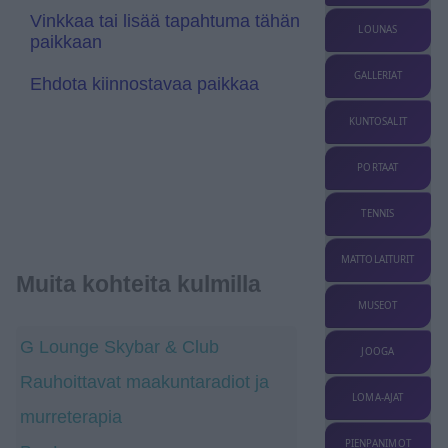
a
Vinkkaa tai lisää tapahtuma tähän
t
LOUNAS
paikkaan
e
GALLERIAT
Ehdota kiinnostavaa paikkaa
KUNTOSALIT
PORTAAT
TENNIS
MATTOLAITURIT
Muita kohteita kulmilla
MUSEOT
G Lounge Skybar & Club
JOOGA
Rauhoittavat maakuntaradiot ja
LOMA-AJAT
murreterapia
PIENPANIMOT