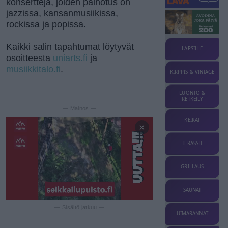
konsertteja, joiden painotus on
jazzissa, kansanmusiikissa,
rockissa ja popissa.
Kaikki salin tapahtumat löytyvät
LAPSILLE
osoitteesta
uniarts.fi
ja
musiikkitalo.fi
.
KIRPPIS & VINTAGE
LUONTO &
RETKEILY
— Mainos —
KEIKAT
×
TERASSIT
GRILLAUS
SAUNAT
— Sisältö jatkuu —
UIMARANNAT