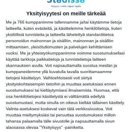
Yksityisyytesi on meille tärkeää
Me ja 766 kumppanimme tallennamme ja/tai käytämme tietoja
Elokuussa
laitteella, kuten evästeitä, ja käsittelemme henkilötietoja, kuten
nautitaan
yksilöllisiä tunnisteita ja laitteella lähetettyä standarditietoa
tunnelmallisista
elokuvista ulkona
personoidun mainonnan ja sisällön, mainonnan ja sisällön
Lue lisää
mittaamisen, yleisötutkimusten ja palvelujen kehittämisen
vuoksi.
Me ja yhteistyökumppanimme voimme suostumuksellasi
käyttää tarkkoja paikkatietoja ja tunnistetietoja laitteen
skannauksen avulla. Voit napsauttamalla suostua meidän ja
Bassot jyrisevät
kumppaneidemme yllä kuvatulla tavalla suorittamaamme
Koffin puistossa
Taiteiden yönä
tietojesi käsittelyyn. Vaihtoehtoisesti voit siirtyä
Lue lisää
yksityiskohtaisempiin tietoihin ja muuttaa asetuksiasi ennen
suostumuksesi tai kieltäytymisesi ilmaisemista.
Huomaa, että
osa henkilötietojesi käsittelystä ei välttämättä edellytä
suostumustasi, mutta sinulla on oikeus kieltää tällainen käsittely.
Kissojen Yöt
Valinta-asetuksesi koskevat vain tätä verkkosivustoa. Voit
tarjoavat tunnelmaa
muuttaa mieltymyksiäsi tai peruuttaa suostumuksesi milloin
syyskuun iltoihin
Lue lisää
tahansa palaamalla tälle sivustolle ja napsauttamalla sivun
alaosassa olevaa "Yksityisyys" -painiketta.