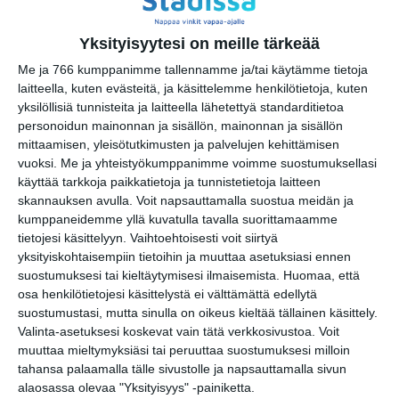
Yksityisyytesi on meille tärkeää
Me ja 766 kumppanimme tallennamme ja/tai käytämme tietoja
Elokuussa
laitteella, kuten evästeitä, ja käsittelemme henkilötietoja, kuten
nautitaan
yksilöllisiä tunnisteita ja laitteella lähetettyä standarditietoa
tunnelmallisista
personoidun mainonnan ja sisällön, mainonnan ja sisällön
elokuvista ulkona
mittaamisen, yleisötutkimusten ja palvelujen kehittämisen
Lue lisää
vuoksi.
Me ja yhteistyökumppanimme voimme suostumuksellasi
käyttää tarkkoja paikkatietoja ja tunnistetietoja laitteen
skannauksen avulla. Voit napsauttamalla suostua meidän ja
Bassot jyrisevät
kumppaneidemme yllä kuvatulla tavalla suorittamaamme
Koffin puistossa
tietojesi käsittelyyn. Vaihtoehtoisesti voit siirtyä
Taiteiden yönä
yksityiskohtaisempiin tietoihin ja muuttaa asetuksiasi ennen
Lue lisää
suostumuksesi tai kieltäytymisesi ilmaisemista.
Huomaa, että
osa henkilötietojesi käsittelystä ei välttämättä edellytä
suostumustasi, mutta sinulla on oikeus kieltää tällainen käsittely.
Valinta-asetuksesi koskevat vain tätä verkkosivustoa. Voit
Kissojen Yöt
tarjoavat tunnelmaa
muuttaa mieltymyksiäsi tai peruuttaa suostumuksesi milloin
syyskuun iltoihin
tahansa palaamalla tälle sivustolle ja napsauttamalla sivun
Lue lisää
alaosassa olevaa "Yksityisyys" -painiketta.