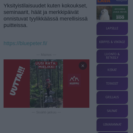
Yksityistilaisuudet kuten kokoukset,
seminaarit, häät ja merkkipäivät
onnistuvat tyylikkäässä merellisissä
puitteissa.
LAPSILLE
KIRPPIS & VINTAGE
https://bluepeter.fi/
LUONTO &
— Mainos —
RETKEILY
×
KEIKAT
TERASSIT
GRILLAUS
SAUNAT
— Sisältö jatkuu —
UIMARANNAT