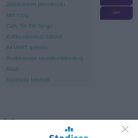
Jätkäsaaren peruskoulu
UINTI
Min Krog
Cafe Tin Tin Tango
Kulttuurikeskus Sähinä
AKVART galleria
Ruskeasuon seurakuntakeskus
Rasti
Ravintola Meritalli
Osoite
Vattuniemen puistotie 1
00210 Helsinki