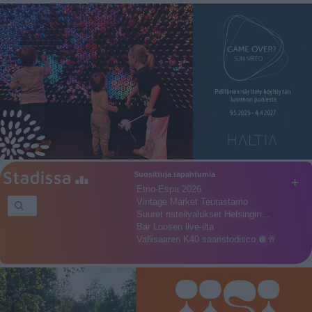
Suosittuja tapahtumia
+
Etno-Espa 2026
Vintage Market Teurastamo
Suuret risteilyalukset Helsingin…
Bar Loosen live-ilta
Vallisaaren K40 saaristodisco 🪩🥂