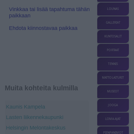
l
a
Vinkkaa tai lisää tapahtuma tähän
LOUNAS
t
paikkaan
e
GALLERIAT
Ehdota kiinnostavaa paikkaa
KUNTOSALIT
PORTAAT
TENNIS
MATTOLAITURIT
Muita kohteita kulmilla
MUSEOT
JOOGA
Kaunis Kampela
Lasten liikennekaupunki
LOMA-AJAT
Helsingin Melontakeskus
PIENPANIMOT