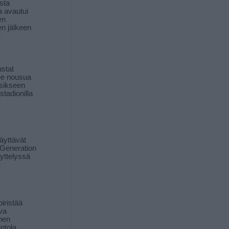
sta
a avautui
en
n jälkeen
ä
stat
lee nousua
sikseen
 stadionilla
ä
äyttävät
Generation
yttelyssä
ä
iristää
ava
inen
ntola