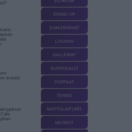
ELOKUVA
ari?
STAND-UP
ILMAISPÄIVÄT
-kokki
htyisän
aan
LOUNAS
n
GALLERIAT
KUNTOSALIT
ren
tos avautui
PORTAAT
TENNIS
MATTOLAITURIT
ikirppikset
t Cafe
pihan
MUSEOT