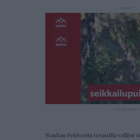
— Mainos —
— Sisältö jatkuu
Wanhan Pehtoorin terassilla vallitsi v