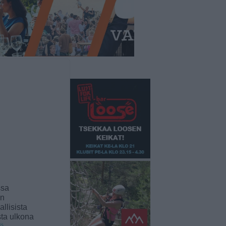
ssa
an
llisista
sta ulkona