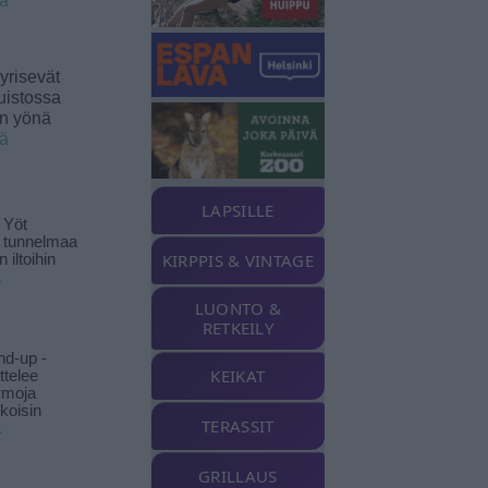
ää
yrisevät
uistossa
en yönä
ää
LAPSILLE
 Yöt
t tunnelmaa
KIRPPIS & VINTAGE
 iltoihin
ä
LUONTO &
RETKEILY
nd-up -
KEIKAT
ittelee
rmoja
koisin
TERASSIT
ä
GRILLAUS