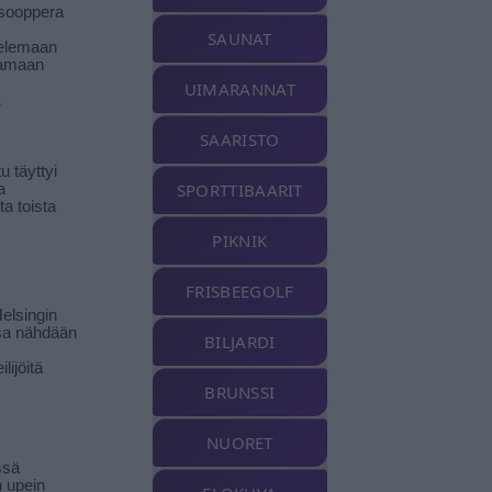
isooppera
SAUNAT
elemaan
amaan
UIMARANNAT
ä
SAARISTO
 täyttyi
SPORTTIBAARIT
a
a toista
PIKNIK
FRISBEEGOLF
elsingin
sa nähdään
BILJARDI
ilijöitä
BRUNSSI
NUORET
ssä
n upein