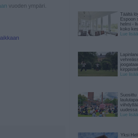
aan
vuoden ympäri.
Täältä lö
Espoon s
helmi - 
koko ke
Lue lisää
paikkaan
Lapinlan
vehreäss
joogataa
kirppiste
Lue lisää
Suosittu
laulutap
viihdyttä
uudessa
Lue lisää
Yksi Hel