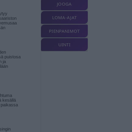
JOOGA
ytyy
LOMA-AJAT
aariston
livemusaa
sän
PIENPANIMOT
UINTI
den
ä puistosa
n ja
llään
ahtuma
ä kesällä
 paikassa
singin