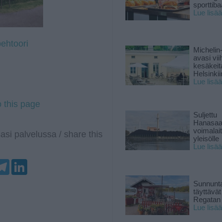
sporttiba
Lue lisää
ehtoori
Michelin
avasi vii
kesäkeit
Helsinkii
Lue lisää
o this page
Suljettu
Hanasaa
voimalai
asi palvelussa / share this
yleisölle
Lue lisää
T
L
e
i
l
n
Sunnunta
e
k
täyttävä
g
e
Regatan 
r
d
Lue lisää
a
I
m
n