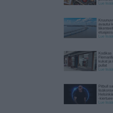
Lue lisää
Kruunuvu
avautui 
liikenteel
etuajass
Lue lisää
Kodikas 
Flemarill
kukat ja 
pullat
Lue lisää
Pitbull sa
lisäkonse
Helsinki
-kiertuee
Lue lisää