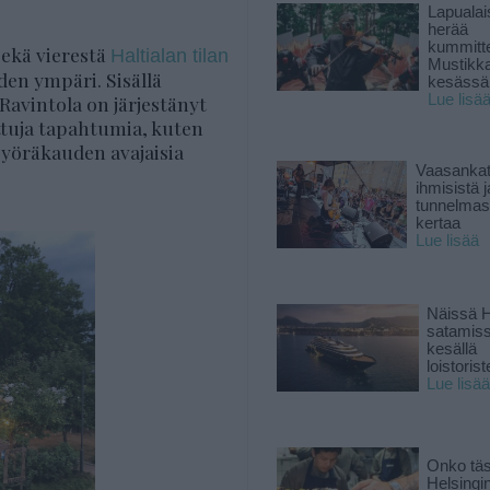
Lapuala
herää
kummitt
 sekä vierestä
Haltialan tilan
Mustikk
den ympäri. Sisällä
kesässä
 Ravintola on järjestänyt
Lue lisä
tuja tapahtumia, kuten
 pyöräkauden avajaisia
Vaasankatu
ihmisistä j
tunnelmast
kertaa
Lue lisää
Näissä H
satamis
kesällä
loistoriste
Lue lisää
Onko tä
Helsingi