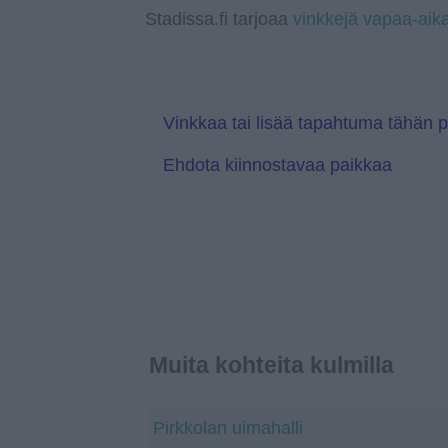
a
r
l
Stadissa.fi tarjoaa
vinkkejä vapaa-aik
n
e
s
T
l
r
a
a
t
n
e
s
l
Vinkkaa tai lisää tapahtuma tähän 
a
t
Ehdota kiinnostavaa paikkaa
e
Muita kohteita kulmilla
Pirkkolan uimahalli