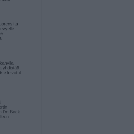
orensilta
kevyelle
le
a
kahvila
a yhdistää
itse leivotut
i
rtin
in I'm Back
lleen