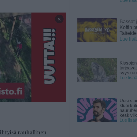
Lue lis
×
Bassot j
Koffin p
Taiteid
Lue lis
Kissojen
tarjoava
syyskuun
Lue lisä
Uusi sta
klubi kut
 —
nauruhe
keskiviik
Lue lisä
iihtyisä rauhallinen