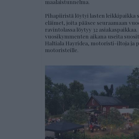
maalaistunnelma.
Pihapiiristä löytyi lasten leikkipaikka
eläimet, joita pääsee seuraamaan vuo
ravintolassa löytyy 32 asiakaspaikkaa.
vuosikymmenten aikana useita suosit
Haltiala Hayridea, motoristi-iltoja ja
motoristeille.