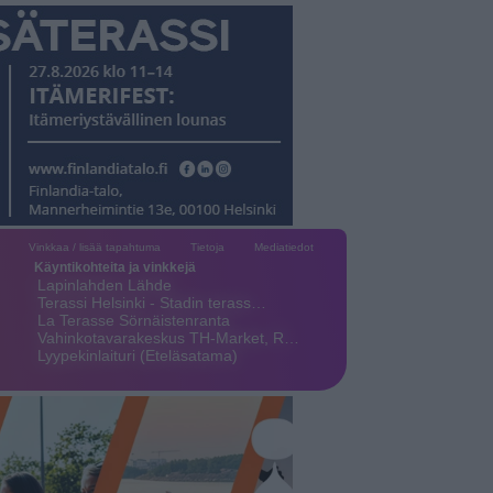
Vinkkaa / lisää tapahtuma
Tietoja
Mediatiedot
Käyntikohteita ja vinkkejä
Lapinlahden Lähde
Terassi Helsinki - Stadin terass…
La Terasse Sörnäistenranta
Vahinkotavarakeskus TH-Market, R…
Lyypekinlaituri (Eteläsatama)