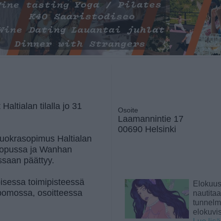
altialan tilalla jo 31
Osoite
Laamannintie 17
00690 Helsinki
 vuokrasopimus Haltialan
 lopussa ja Wanhan
ssaan päättyy.
oisessa toimipisteessä
Elokuu
pomossa, osoitteessa
nautita
tunnelma
elokuvi