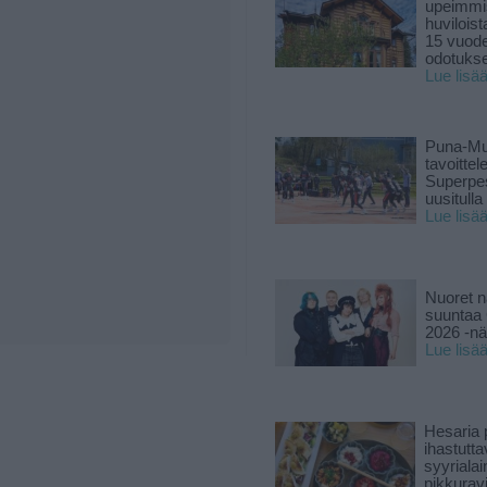
upeimmi
huviloist
15 vuod
odotukse
Lue lisä
Puna-Mu
tavoitte
Superpe
uusitulla
Lue lisä
Nuoret n
suuntaa 
2026 -nä
Lue lisä
Hesaria p
ihastutt
syyriala
pikkuravi