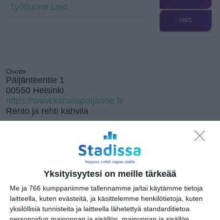
Työhuone Lojo
UINTI
Osoite
Päijänteentie 1
00550 Helsinki
https://www.kahvilapaijanne.fi/
Rento ja rehti kahvila
Kissojen Yöt
Yksityisyytesi on meille tärkeää
tarjoavat tunnelmaa
syyskuun iltoihin
Me ja 766 kumppanimme tallennamme ja/tai käytämme tietoja
Lue lisää
laitteella, kuten evästeitä, ja käsittelemme henkilötietoja, kuten
yksilöllisiä tunnisteita ja laitteella lähetettyä standarditietoa
personoidun mainonnan ja sisällön, mainonnan ja sisällön