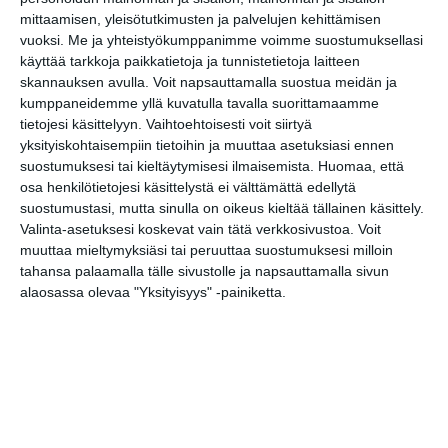
mittaamisen, yleisötutkimusten ja palvelujen kehittämisen
Uusi stand-up -klubi
kutittelee
vuoksi.
Me ja yhteistyökumppanimme voimme suostumuksellasi
nauruhermoja
käyttää tarkkoja paikkatietoja ja tunnistetietoja laitteen
keskiviikkoisin
skannauksen avulla. Voit napsauttamalla suostua meidän ja
Lue lisää
kumppaneidemme yllä kuvatulla tavalla suorittamaamme
tietojesi käsittelyyn. Vaihtoehtoisesti voit siirtyä
yksityiskohtaisempiin tietoihin ja muuttaa asetuksiasi ennen
Lapualaisooppera
herää
suostumuksesi tai kieltäytymisesi ilmaisemista.
Huomaa, että
kummittelemaan
osa henkilötietojesi käsittelystä ei välttämättä edellytä
Mustikkamaan
suostumustasi, mutta sinulla on oikeus kieltää tällainen käsittely.
kesässä
Valinta-asetuksesi koskevat vain tätä verkkosivustoa. Voit
Lue lisää
muuttaa mieltymyksiäsi tai peruuttaa suostumuksesi milloin
tahansa palaamalla tälle sivustolle ja napsauttamalla sivun
alaosassa olevaa "Yksityisyys" -painiketta.
Vaasankatu täyttyi
ihmisistä ja
tunnelmasta toista
kertaa
Lue lisää
Näissä Helsingin
satamissa nähdään