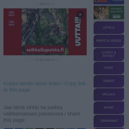
— Mainos —
×
LAPSILLE
KIRPPIS & VINTAGE
LUONTO &
RETKEILY
— Sisältö jatkuu —
KEIKAT
TERASSIT
Kopioi tämän sivun linkki / Copy link
to this page
GRILLAUS
Jaa tämä vinkki tai paikka
SAUNAT
valitsemassasi palvelussa / share
this page:
UIMARANNAT