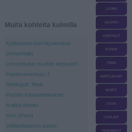
LOUNAS
GALLERIAT
Muita kohteita kulmilla
KUNTOSALIT
Kyläsaaren kierrätyskeskus
PORTAAT
Linnanmäki
Linnunlaulun huvilan kirpputori
TENNIS
Paasivuorenkatu 3
MATTOLAITURIT
Hohtogolf, Redi
MUSEOT
Pasilan katutaideteokset
JOOGA
Arabia museo
Kino Sheryl
LOMA-AJAT
Vallilanlaakson puisto
PIENPANIMOT