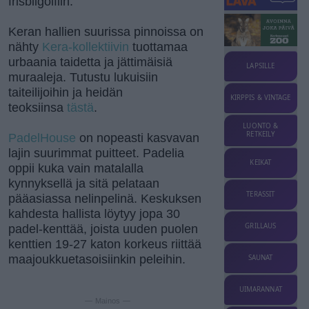
frisbiigolfiin.
Keran hallien suurissa pinnoissa on
nähty
Kera-kollektiivin
tuottamaa
urbaania taidetta ja jättimäisiä
LAPSILLE
muraaleja. Tutustu lukuisiin
taiteilijoihin ja heidän
KIRPPIS & VINTAGE
teoksiinsa
tästä
.
LUONTO &
RETKEILY
PadelHouse
on nopeasti kasvavan
lajin suurimmat puitteet. Padelia
KEIKAT
oppii kuka vain matalalla
kynnyksellä ja sitä pelataan
TERASSIT
pääasiassa nelinpelinä. Keskuksen
kahdesta hallista löytyy jopa 30
GRILLAUS
padel-kenttää, joista uuden puolen
kenttien 19-27 katon korkeus riittää
maajoukkuetasoisiinkin peleihin.
SAUNAT
UIMARANNAT
— Mainos —