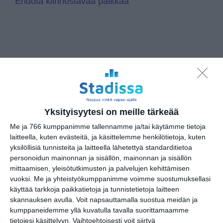
Ehdota kiinnostavaa paikkaa
Muita kohteita kulmilla
Yksityisyytesi on meille tärkeää
Me ja 766 kumppanimme tallennamme ja/tai käytämme tietoja
Viherlaakson lukio
laitteella, kuten evästeitä, ja käsittelemme henkilötietoja, kuten
yksilöllisiä tunnisteita ja laitteella lähetettyä standarditietoa
Metropolia ammattikorkeakoulu,
personoidun mainonnan ja sisällön, mainonnan ja sisällön
Leppävaara
mittaamisen, yleisötutkimusten ja palvelujen kehittämisen
vuoksi.
Me ja yhteistyökumppanimme voimme suostumuksellasi
Villa Elfvikin luontotalo
käyttää tarkkoja paikkatietoja ja tunnistetietoja laitteen
skannauksen avulla. Voit napsauttamalla suostua meidän ja
Kierrätyskeskus, Nihtisillan
kumppaneidemme yllä kuvatulla tavalla suorittamaamme
tavaratalo
tietojesi käsittelyyn. Vaihtoehtoisesti voit siirtyä