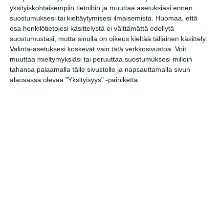
yksityiskohtaisempiin tietoihin ja muuttaa asetuksiasi ennen
Finnkino Sello
suostumuksesi tai kieltäytymisesi ilmaisemista.
Huomaa, että
osa henkilötietojesi käsittelystä ei välttämättä edellytä
Leppävaara
suostumustasi, mutta sinulla on oikeus kieltää tällainen käsittely.
Leppävaaran uimahalli
Valinta-asetuksesi koskevat vain tätä verkkosivustoa. Voit
muuttaa mieltymyksiäsi tai peruuttaa suostumuksesi milloin
Laurean ammattikorkeakoulu
tahansa palaamalla tälle sivustolle ja napsauttamalla sivun
alaosassa olevaa "Yksityisyys" -painiketta.
Peroba Cafe
Gallen-Kallelan Museo
Osoite
Karantie 2
02630 Espoo
https://www.keranhallit.fi