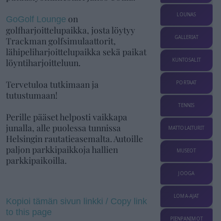
LOUNAS
on
GoGolf Lounge
golfharjoittelupaikka, josta löytyy
GALLERIAT
Trackman golfsimulaattorit,
lähipeliharjoittelupaikka sekä paikat
löyntiharjoitteluun.
KUNTOSALIT
Tervetuloa tutkimaan ja
PORTAAT
tutustumaan!
TENNIS
Perille pääset helposti vaikkapa
junalla, alle puolessa tunnissa
MATTOLAITURIT
Helsingin rautatieasemalta. Autoille
paljon parkkipaikkoja hallien
MUSEOT
parkkipaikoilla.
JOOGA
LOMA-AJAT
Kopioi tämän sivun linkki / Copy link
to this page
PIENPANIMOT