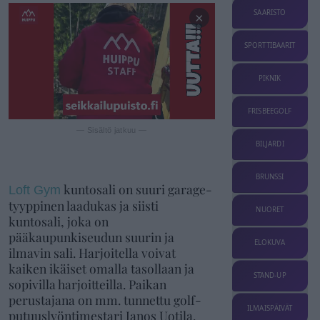
SAARISTO
×
SPORTTIBAARIT
PIKNIK
FRISBEEGOLF
— Sisältö jatkuu —
BILJARDI
BRUNSSI
kuntosali on suuri garage-
Loft Gym
tyyppinen laadukas ja siisti
NUORET
kuntosali, joka on
pääkaupunkiseudun suurin ja
ELOKUVA
ilmavin sali. Harjoitella voivat
kaiken ikäiset omalla tasollaan ja
STAND-UP
sopivilla harjoitteilla. Paikan
perustajana on mm. tunnettu golf-
ILMAISPÄIVÄT
putuuslyöntimestari Janos Uotila.