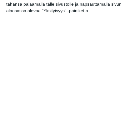
tahansa palaamalla tälle sivustolle ja napsauttamalla sivun
alaosassa olevaa "Yksityisyys" -painiketta.
Kissojen Yöt
tarjoavat tunnelmaa
syyskuun iltoihin
Lue lisää
Uusi stand-up -klubi
kutittelee
nauruhermoja
keskiviikkoisin
Lue lisää
Lapualaisooppera
herää
kummittelemaan
Mustikkamaan
kesässä
Lue lisää