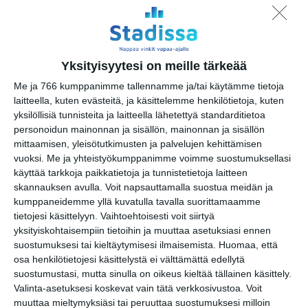
Yksityisyytesi on meille tärkeää
Me ja 766 kumppanimme tallennamme ja/tai käytämme tietoja
laitteella, kuten evästeitä, ja käsittelemme henkilötietoja, kuten
yksilöllisiä tunnisteita ja laitteella lähetettyä standarditietoa
personoidun mainonnan ja sisällön, mainonnan ja sisällön
http://suomenmuseotonline.fi
mittaamisen, yleisötutkimusten ja palvelujen kehittämisen
vuoksi.
Me ja yhteistyökumppanimme voimme suostumuksellasi
käyttää tarkkoja paikkatietoja ja tunnistetietoja laitteen
skannauksen avulla. Voit napsauttamalla suostua meidän ja
kumppaneidemme yllä kuvatulla tavalla suorittamaamme
tietojesi käsittelyyn. Vaihtoehtoisesti voit siirtyä
yksityiskohtaisempiin tietoihin ja muuttaa asetuksiasi ennen
Osoite
suostumuksesi tai kieltäytymisesi ilmaisemista.
Huomaa, että
Kotkankatu 2
osa henkilötietojesi käsittelystä ei välttämättä edellytä
00510 Helsinki
suostumustasi, mutta sinulla on oikeus kieltää tällainen käsittely.
http://www.helsinginseurakunnat.fi/
Valinta-asetuksesi koskevat vain tätä verkkosivustoa. Voit
muuttaa mieltymyksiäsi tai peruuttaa suostumuksesi milloin