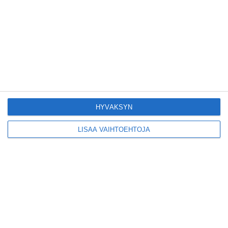
Tämän leipomo-
kahvilan
karjalanpiirakoilla on
EU-sertifikaatti
Lue lisää
Konepajan näyttämö
toi kiinnostavia
toimijoita Vallilaan
HYVÄKSYN
Lue lisää
LISÄÄ VAIHTOEHTOJA
Suosittu esitys tekee
joukkue- voimistelun
kääntöpuolia
näkyväksi
Lue lisää
Yrjönkadun uimahalli