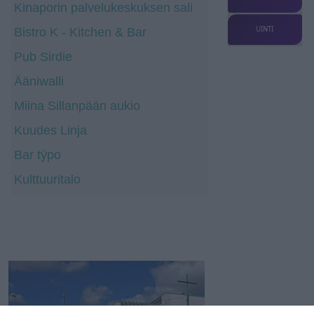
Kinaporin palvelukeskuksen sali
UINTI
Bistro K - Kitchen & Bar
Pub Sirdie
Ääniwalli
Miina Sillanpään aukio
Kuudes Linja
Bar tÿpo
Kulttuuritalo