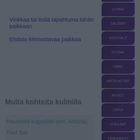
t
n
e
s
LOUNAS
l
a
Vinkkaa tai lisää tapahtuma tähän
t
GALLERIAT
paikkaan
e
KUNTOSALIT
Ehdota kiinnostavaa paikkaa
PORTAAT
TENNIS
MATTOLAITURIT
MUSEOT
Muita kohteita kulmilla
JOOGA
Ravintola Kapsäkki (ent. Allotria)
LOMA-AJAT
Post Bar
PIENPANIMOT