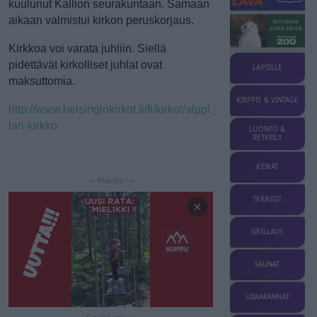
kuulunut Kallion seurakuntaan. Samaan
aikaan valmistui kirkon peruskorjaus.
Kirkkoa voi varata juhliin. Siellä
pidettävät kirkolliset juhlat ovat
LAPSILLE
maksuttomia.
KIRPPIS & VINTAGE
http://www.helsinginkirkot.fi/fi/kirkot/alppi
lan-kirkko
LUONTO &
RETKEILY
KEIKAT
— Mainos —
TERASSIT
×
GRILLAUS
SAUNAT
UIMARANNAT