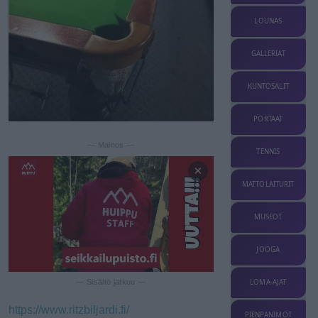
LOUNAS
GALLERIAT
KUNTOSALIT
PORTAAT
— Mainos —
TENNIS
×
MATTOLAITURIT
MUSEOT
JOOGA
— Sisältö jatkuu —
LOMA-AJAT
https://www.ritzbiljardi.fi/
PIENPANIMOT