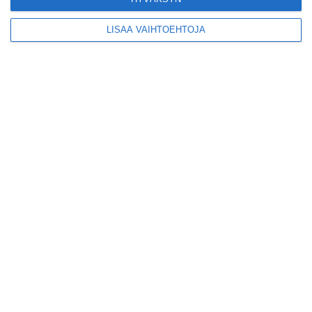
Lue lisää
LISÄÄ VAIHTOEHTOJA
Konepajan näyttämö
toi kiinnostavia
toimijoita Vallilaan
Lue lisää
Suosittu esitys tekee
joukkue- voimistelun
kääntöpuolia
näkyväksi
Lue lisää
Yrjönkadun uimahalli
avautui pitkän
odotuksen jälkeen
Lue lisää