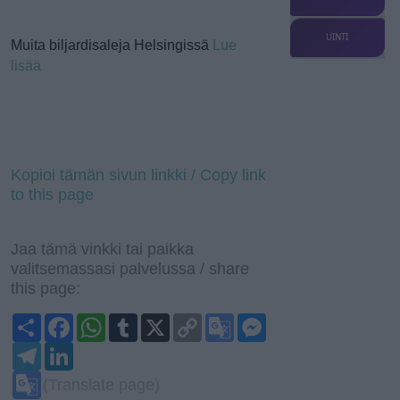
UINTI
Muita biljardisaleja Helsingissä
Lue
lisää
Kopioi tämän sivun linkki / Copy link
to this page
Jaa tämä vinkki tai paikka
valitsemassasi palvelussa / share
this page:
S
F
W
T
X
C
G
M
h
a
h
u
o
o
e
a
T
c
L
a
m
p
o
s
r
e
e
i
t
b
y
g
s
e
l
b
n
s
l
L
l
e
G
(Translate page)
e
o
k
A
r
i
e
n
o