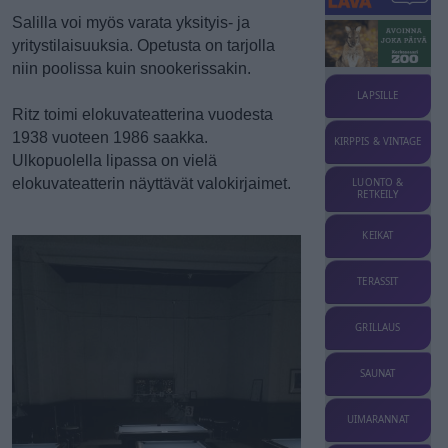
Salilla voi myös varata yksityis- ja
yritystilaisuuksia. Opetusta on tarjolla
niin poolissa kuin snookerissakin.
LAPSILLE
Ritz toimi elokuvateatterina vuodesta
1938 vuoteen 1986 saakka.
KIRPPIS & VINTAGE
Ulkopuolella lipassa on vielä
elokuvateatterin näyttävät valokirjaimet.
LUONTO &
RETKEILY
KEIKAT
TERASSIT
GRILLAUS
SAUNAT
UIMARANNAT