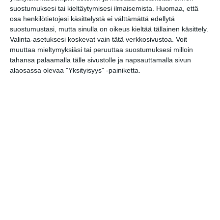
Osoite
suostumuksesi tai kieltäytymisesi ilmaisemista.
Huomaa, että
Eteläinen Hesperiankatu 22
osa henkilötietojesi käsittelystä ei välttämättä edellytä
00100 Helsinki
suostumustasi, mutta sinulla on oikeus kieltää tällainen käsittely.
Valinta-asetuksesi koskevat vain tätä verkkosivustoa. Voit
muuttaa mieltymyksiäsi tai peruuttaa suostumuksesi milloin
tahansa palaamalla tälle sivustolle ja napsauttamalla sivun
alaosassa olevaa "Yksityisyys" -painiketta.
Elokuussa
nautitaan
tunnelmallisista
elokuvista ulkona
Lue lisää
Bassot jyrisevät
Koffin puistossa
Taiteiden yönä
Lue lisää
Kissojen Yöt