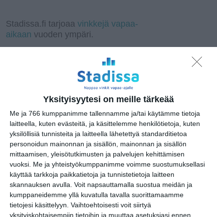
g
o
e
p
n
T
g
o
r
k
d
p
k
r
e
g
a
I
a
r
l
Stadissa.fi tarjoaa
vinkkejä vapaa-
m
n
n
e
aikaan
vuoden ympäri.
s
T
l
r
a
a
t
n
e
s
l
a
Vinkkaa tai lisää tapahtuma tähän
t
paikkaan
e
Yksityisyytesi on meille tärkeää
Me ja 766 kumppanimme tallennamme ja/tai käytämme tietoja
Ehdota kiinnostavaa paikkaa
laitteella, kuten evästeitä, ja käsittelemme henkilötietoja, kuten
yksilöllisiä tunnisteita ja laitteella lähetettyä standarditietoa
personoidun mainonnan ja sisällön, mainonnan ja sisällön
mittaamisen, yleisötutkimusten ja palvelujen kehittämisen
vuoksi.
Me ja yhteistyökumppanimme voimme suostumuksellasi
käyttää tarkkoja paikkatietoja ja tunnistetietoja laitteen
skannauksen avulla. Voit napsauttamalla suostua meidän ja
kumppaneidemme yllä kuvatulla tavalla suorittamaamme
tietojesi käsittelyyn. Vaihtoehtoisesti voit siirtyä
yksityiskohtaisempiin tietoihin ja muuttaa asetuksiasi ennen